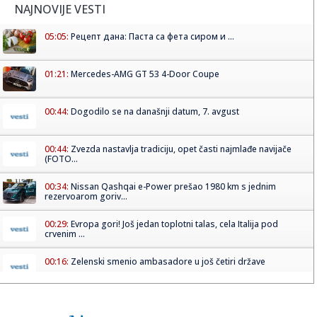
NAJNOVIJE VESTI
05:05:
Рецепт дана: Паста са фета сиром и ...
01:21:
Mercedes-AMG GT 53 4-Door Coupe
00:44:
Dogodilo se na današnji datum, 7. avgust
00:44:
Zvezda nastavlja tradiciju, opet časti najmlađe navijače
(FOTO...
00:34:
Nissan Qashqai e-Power prešao 1980 km s jednim
rezervoarom goriv...
00:29:
Evropa gori! Još jedan toplotni talas, cela Italija pod
crvenim ...
00:16:
Zelenski smenio ambasadore u još četiri države
00:09:
Humska konačno videla konkretan Partizan! Pogledajte
hajlajtse p...