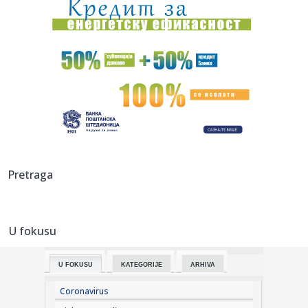
00:05:
Roganović ne pomišlja na opuštanje: Uvek ima mesta za
napredak...
00:04:
Vukotić ne zna ko je Baba: "Vidim da ga svi hvale"
00:01:
Na današnji dan, 7. avgust
23:59:
U predgrađu Damaska podignut autobus u vazduh, dve
osobe poginul...
23:55:
ROMAŠČENKO POSLE POTOPA U HUMSKOJ: Jedna stvar
Pretraga
posebno ga je ra...
23:54:
Aleksić: "Nemamo čega da se plašimo u Kazahstanu"
VIDEO
U fokusu
23:48:
Trener Tobola: "Hteli smo da Partizan napada po krilu"
U FOKUSU
KATEGORIJE
ARHIVA
23:47:
Škoda Peaq u serijskoj proizvodnji
Coronavirus