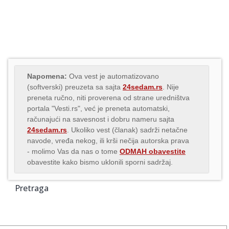
Napomena:
Ova vest je automatizovano
(softverski) preuzeta sa sajta
24sedam.rs
. Nije
preneta ručno, niti proverena od strane uredništva
portala "Vesti.rs", već je preneta automatski,
računajući na savesnost i dobru nameru sajta
24sedam.rs
. Ukoliko vest (članak) sadrži netačne
navode, vređa nekog, ili krši nečija autorska prava
- molimo Vas da nas o tome
ODMAH obavestite
obavestite kako bismo uklonili sporni sadržaj.
Pretraga