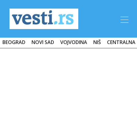
BEOGRAD
NOVI SAD
VOJVODINA
NIŠ
CENTRALNA 