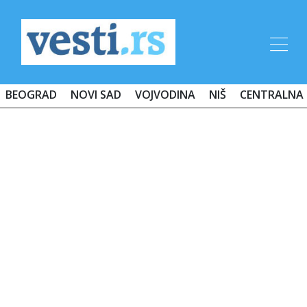
BEOGRAD
NOVI SAD
VOJVODINA
NIŠ
CENTRALNA 