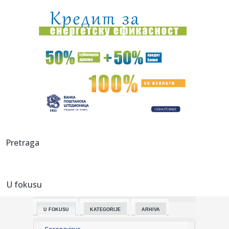
napredak...
00:04:
Vukotić ne zna ko je Baba: "Vidim da ga svi hvale"
00:01:
Na današnji dan, 7. avgust
23:59:
U predgrađu Damaska podignut autobus u vazduh, dve
osobe poginul...
23:55:
ROMAŠČENKO POSLE POTOPA U HUMSKOJ: Jedna stvar
posebno ga je ra...
23:54:
Aleksić: "Nemamo čega da se plašimo u Kazahstanu"
Pretraga
VIDEO
23:48:
Trener Tobola: "Hteli smo da Partizan napada po krilu"
U fokusu
23:47:
Škoda Peaq u serijskoj proizvodnji
U FOKUSU
KATEGORIJE
ARHIVA
23:44:
"Mesi bi bio Pikaso" VIDEO