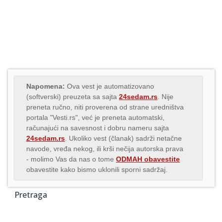
Napomena:
Ova vest je automatizovano
(softverski) preuzeta sa sajta
24sedam.rs
. Nije
preneta ručno, niti proverena od strane uredništva
portala "Vesti.rs", već je preneta automatski,
računajući na savesnost i dobru nameru sajta
24sedam.rs
. Ukoliko vest (članak) sadrži netačne
navode, vređa nekog, ili krši nečija autorska prava
- molimo Vas da nas o tome
ODMAH obavestite
obavestite kako bismo uklonili sporni sadržaj.
Pretraga