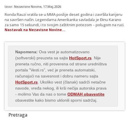
Izvor:
Nezavisne Novine
, 17.Maj.2026
Ronda Rauzi vratila se u MMA poslije deset godina i završila karijeru
na savršen način. Legendarna Amerikanka savladala je Đinu Karano
za samo 15 sekundi, i to svojim zaštitnim potezom – polugom na ruci.
Nastavak na Nezavisne Novine...
Napomena:
Ova vest je automatizovano
(softverski) preuzeta sa sajta
HotSport.rs
. Nije
preneta ručno, niti proverena od strane uredništva
portala "Vesti.rs", već je preneta automatski,
računajući na savesnost i dobru nameru sajta
HotSport.rs
. Ukoliko vest (članak) sadrži netačne
navode, vređa nekog, ili krši nečija autorska prava
- molimo Vas da nas o tome
ODMAH obavestite
obavestite kako bismo uklonili sporni sadržaj.
Pretraga