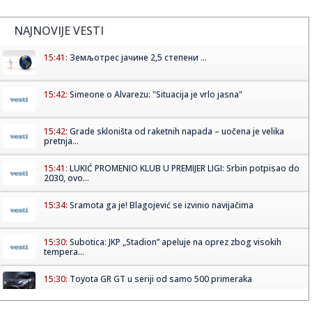
NAJNOVIJE VESTI
15:41:
Земљотрес јачине 2,5 степени ...
15:42:
Simeone o Alvarezu: "Situacija je vrlo jasna"
15:42:
Grade skloništa od raketnih napada – uočena je velika
pretnja...
15:41:
LUKIĆ PROMENIO KLUB U PREMIJER LIGI: Srbin potpisao do
2030, ovo...
15:34:
Sramota ga je! Blagojević se izvinio navijačima
15:30:
Subotica: JKP „Stadion” apeluje na oprez zbog visokih
tempera...
15:30:
Toyota GR GT u seriji od samo 500 primeraka