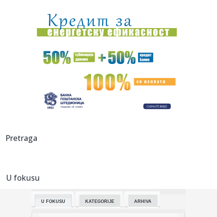
15:27:
Subotica: Izmenjeno radno vreme pojedinih ambulanti
Doma zdravlja...
15:26:
"Bilo je razgovora sa Partizanom, ali odluičio sam se zbog
Obrad...
15:26:
Uloženo 1,2 milijarde u modernizaciju distirbutivne mreže u
U...
15:21:
Podivljali ciklon ruši sve pred sobom – udari vetra od 216
kil...
15:18:
Slavna glumica doživela tešku saobraćajnu nesreću!
(VIDEO)
15:12:
Oproštaj Saše Lukića: "Došlo je vreme da krenem dalje"
Pretraga
15:11:
Regionalna mreža SafeJournalists osudila prijetnje smrću
Veranu...
U fokusu
15:09:
Registrovan zemljotres u Srbiji
U FOKUSU
KATEGORIJE
ARHIVA
15:05:
Бебе које одрастају са псима су ...