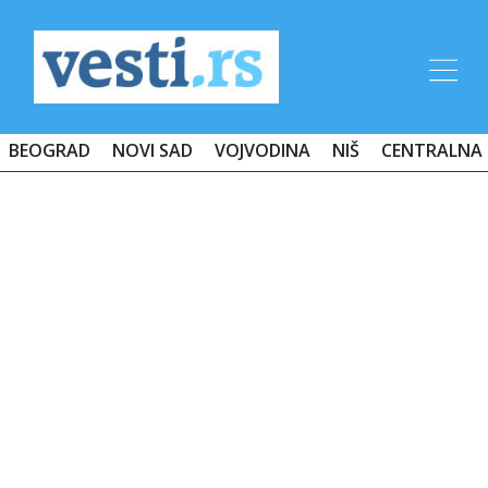
BEOGRAD
NOVI SAD
VOJVODINA
NIŠ
CENTRALNA 