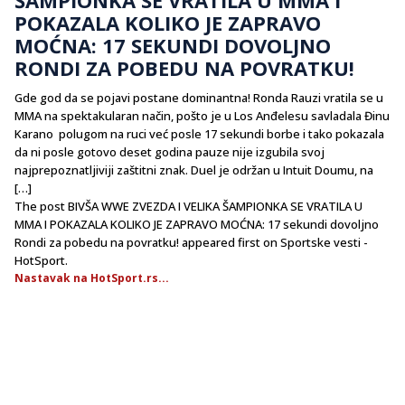
POKAZALA KOLIKO JE ZAPRAVO
MOĆNA: 17 SEKUNDI DOVOLJNO
RONDI ZA POBEDU NA POVRATKU!
Gde god da se pojavi postane dominantna! Ronda Rauzi vratila se u
MMA na spektakularan način, pošto je u Los Anđelesu savladala Đinu
Karano polugom na ruci već posle 17 sekundi borbe i tako pokazala
da ni posle gotovo deset godina pauze nije izgubila svoj
najprepoznatljiviji zaštitni znak. Duel je održan u Intuit Doumu, na
[…]
The post BIVŠA WWE ZVEZDA I VELIKA ŠAMPIONKA SE VRATILA U
MMA I POKAZALA KOLIKO JE ZAPRAVO MOĆNA: 17 sekundi dovoljno
Rondi za pobedu na povratku! appeared first on Sportske vesti -
HotSport.
Nastavak na HotSport.rs...