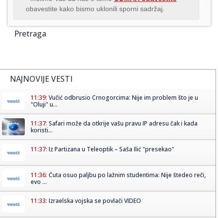
obavestite kako bismo uklonili sporni sadržaj.
Pretraga
NAJNOVIJE VESTI
11:39:
Vučić odbrusio Crnogorcima: Nije im problem što je u
"Oluji" u...
11:37:
Safari može da otkrije vašu pravu IP adresu čak i kada
koristi...
11:37:
Iz Partizana u Teleoptik – Saša Ilić "presekao"
11:36:
Ćuta osuo paljbu po lažnim studentima: Nije štedeo reči,
evo ...
11:33:
Izraelska vojska se povlači VIDEO