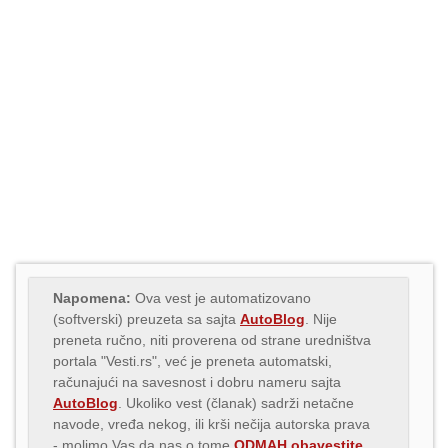
Napomena:
Ova vest je automatizovano
(softverski) preuzeta sa sajta
AutoBlog
. Nije
preneta ručno, niti proverena od strane uredništva
portala "Vesti.rs", već je preneta automatski,
računajući na savesnost i dobru nameru sajta
AutoBlog
. Ukoliko vest (članak) sadrži netačne
navode, vređa nekog, ili krši nečija autorska prava
- molimo Vas da nas o tome
ODMAH obavestite