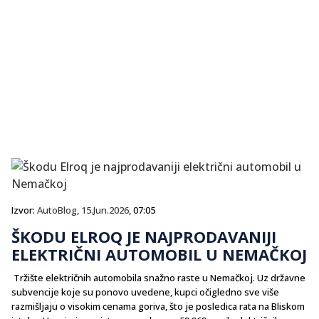
Izvor:
AutoBlog
,
15.Jun.2026
, 07:05
ŠKODU ELROQ JE NAJPRODAVANIJI
ELEKTRIČNI AUTOMOBIL U NEMAČKOJ
Tržište električnih automobila snažno raste u Nemačkoj. Uz državne
subvencije koje su ponovo uvedene, kupci očigledno sve više
razmišljaju o visokim cenama goriva, što je posledica rata na Bliskom