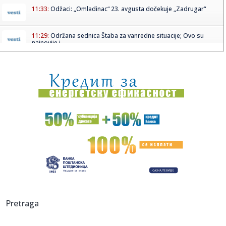
11:33:
Odžaci: „Omladinac“ 23. avgusta dočekuje „Zadrugar“
11:29:
Održana sednica Štaba za vanredne situacije; Ovo su
najnovije i...
11:29:
Sombor: Akcija dobrovoljnog davanja krvi 11. avgusta u
Staparu
11:28:
Autorska vođenja kroz izložbu "Uroš Predić u Sentandreji"
u n...
11:28:
Velemir: Zrenjanin kažnjava male privrednike
astronomskim račun...
11:27:
Rasplet se bliži: Oglasio se MOL o kupovini NIS-a
11:27:
Nastavlja se Superliga: Zvezda na popravnom posle
Hapoela, Partiz...
11:25:
Belgija šalje vojnike na Grenland
Pretraga
11:25:
"Otkinuću ti glavu": Trebinjac ženu polio sokom, ona mu