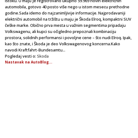
istoku. U maju je registrovano ukupno 59.969 novih električnih
automobila, gotovo 40 posto više nego u istom mesecu prethodne
godine.Sada idemo do najzanimljivije informacije. Najprodavaniji
električni automobil na tržištu u maju je Škoda Elroq, kompaktni SUV
češke marke. Obično prva mesta u važnim segmentima pripadaju
Volkswagenu, ali kupci su očigledno prepoznali kombinaciju
prostora, solidnih performansi i povoljne cene – što nudi Elroq. Ipak,
kao što znate, i Škoda je deo Volkswagenovog koncerna.Kako
navodi Kraftfahrt-Bundesamtu...
Pogledaj vesti o:
Skoda
Nastavak na AutoBlog...