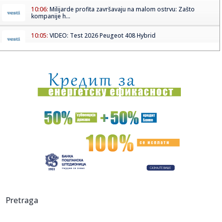
10:06:
Milijarde profita završavaju na malom ostrvu: Zašto
kompanije h...
10:05:
VIDEO: Test 2026 Peugeot 408 Hybrid
10:04:
Nissan uči od Kineza: Razvoj novog automobila sada traje
upola k...
10:00:
Дачић: Ватргасци-спасиоци данима ...
10:02:
Bivši zaposleni u Apple-u odavao tajne kad je otišao u
OpenAI?
10:00:
Novo istraživanje NSPM: Glavna promena - porasla
podrška Studen...
10:00:
Agroanalitičar: Država nema pare da prizna, ali su štete u
pol...
10:00:
Energetske proteinske kuglice od čokolade i putera od
Pretraga
kikirikija
09:56:
Шпански тенисер Рафаел Ходар у ...