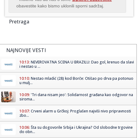
obavestite kako bismo uklonili sporni sadržaj.
Pretraga
NAJNOVIJE VESTI
10:13:
NEVEROVATNA SCENA U BRAZILU: Dao gol, krenuo da slavi
i nestao u ...
10:10:
Nestao mladić (28) kod Borče: Otišao po drva pa potonuo
u mulj...
10:09:
'Tri dana nisam jeo': Solidarnost građana kao odgovor na
siroma...
10:07:
Crveni alarm u Grčkoj: Proglašen najviši nivo pripravnosti
zbo...
10:06:
Šta su dogovorile Srbija i Ukrajina? Od slobodne trgovine
do obn...