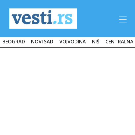
BEOGRAD
NOVI SAD
VOJVODINA
NIŠ
CENTRALNA 