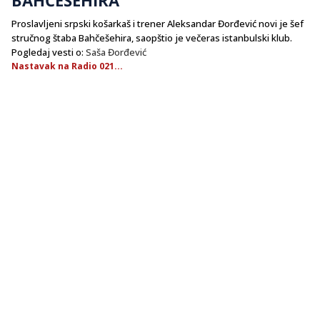
Proslavljeni srpski košarkaš i trener Aleksandar Đorđević novi je šef
stručnog štaba Bahčešehira, saopštio je večeras istanbulski klub.
Pogledaj vesti o:
Saša Đorđević
Nastavak na Radio 021...