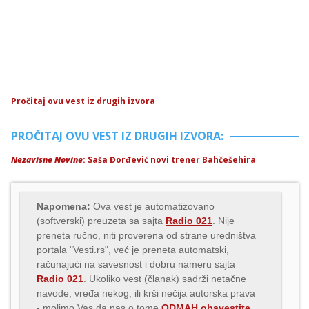
Pročitaj ovu vest iz drugih izvora
PROČITAJ OVU VEST IZ DRUGIH IZVORA:
Nezavisne Novine
: Saša Đorđević novi trener Bahčešehira
Napomena:
Ova vest je automatizovano
(softverski) preuzeta sa sajta
Radio 021
. Nije
preneta ručno, niti proverena od strane uredništva
portala "Vesti.rs", već je preneta automatski,
računajući na savesnost i dobru nameru sajta
Radio 021
. Ukoliko vest (članak) sadrži netačne
navode, vređa nekog, ili krši nečija autorska prava
- molimo Vas da nas o tome
ODMAH obavestite