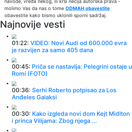
navode, vređa nekog, ili krši nečija autorska prava -
molimo Vas da nas o tome
ODMAH obavestite
obavestite kako bismo uklonili sporni sadržaj.
Najnovije vesti
01:22:
VIDEO: Novi Audi od 600.000 evra
je razvijen za samo 405 dana
00:45:
Priča se nastavlja: Pelegrini ostaje u
Romi (FOTO)
00:36:
Serhi Roberto potpisao za Los
Anđeles Galaksi
00:30:
Kako izgleda novi dom Kejt Midlton
i princa Vilijama: Zbog njega ...