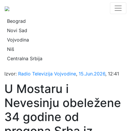
Beograd
Novi Sad
Vojvodina
Niš
Centralna Srbija
Izvor:
Radio Televizija Vojvodine
,
15.Jun.2026
, 12:41
U Mostaru i
Nevesinju obeležene
34 godine od
progona Srba iz