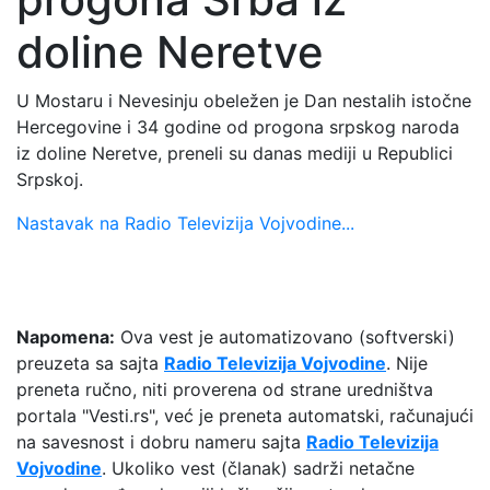
doline Neretve
U Mostaru i Nevesinju obeležen je Dan nestalih istočne
Hercegovine i 34 godine od progona srpskog naroda
iz doline Neretve, preneli su danas mediji u Republici
Srpskoj.
Nastavak na Radio Televizija Vojvodine...
Napomena:
Ova vest je automatizovano (softverski)
preuzeta sa sajta
Radio Televizija Vojvodine
. Nije
preneta ručno, niti proverena od strane uredništva
portala "Vesti.rs", već je preneta automatski, računajući
na savesnost i dobru nameru sajta
Radio Televizija
Vojvodine
. Ukoliko vest (članak) sadrži netačne