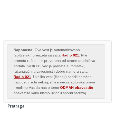
Napomena:
Ova vest je automatizovano
(softverski) preuzeta sa sajta
Radio 021
. Nije
preneta ručno, niti proverena od strane uredništva
portala "Vesti.rs", već je preneta automatski,
računajući na savesnost i dobru nameru sajta
Radio 021
. Ukoliko vest (članak) sadrži netačne
navode, vređa nekog, ili krši nečija autorska prava
- molimo Vas da nas o tome
ODMAH obavestite
obavestite kako bismo uklonili sporni sadržaj.
Pretraga