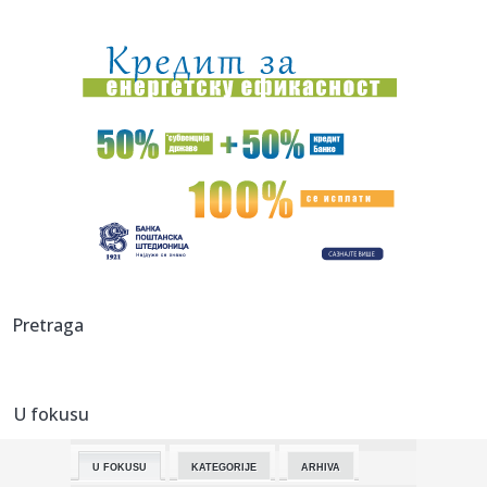
15:35:
Objavljen prvi snimak Modžtabe Hamneija, desna strana
lica mu se...
15:35:
Slavio pobjedu krug prije kraja pa ostao "kratkih rukava"
(VIDEO)
15:35:
Bor pao na kupače na plaži u Hrvatskoj, povrijeđeno dvoje
odra...
15:35:
Papa pozvao na prekid sukoba: U Ukrajini i Rusiji stradaju
nevini...
15:35:
Srbija, Slovenija i Sjeverna Makedonija kandidati za EP
15:35:
Derventski "Unis" najveći poreski dužnik
Pretraga
15:35:
Teško povrijeđen motociklista u Zenici
U fokusu
15:35:
Mediji: Dok se naši vatrogasci bore na terenu, blokaderi iz
fote...
U FOKUSU
KATEGORIJE
ARHIVA
15:35:
U jednom danu u Sjevernoj Makedoniji izbilo 25 požara,