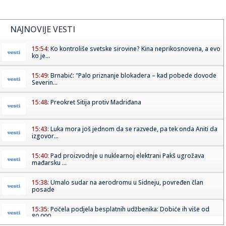
NAJNOVIJE VESTI
15:54:
Ko kontroliše svetske sirovine? Kina neprikosnovena, a evo
ko je...
15:49:
Brnabić: "Palo priznanje blokadera – kad pobede dovode
Severin...
15:48:
Preokret Sitija protiv Madriđana
15:43:
Luka mora još jednom da se razvede, pa tek onda Aniti da
izgovor...
15:40:
Pad proizvodnje u nuklearnoj elektrani Pakš ugrožava
mađarsku ...
15:38:
Umalo sudar na aerodromu u Sidneju, povređen član
posade
15:35:
Počela podjela besplatnih udžbenika: Dobiće ih više od
80.000...