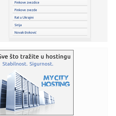
17:43:
Prva poseta Zelenskog Beogradu: Najava jačanja
Pinkove zvezdice
saradnje Srbije i...
Pinkove zvezde
17:42:
U Crnoj Gori zaplijenjeno 38 kilograma marihuana
Rat u Ukrajini
Sirija
17:42:
Kolektivno vjenčanje u Bijeljini
Novak Đoković
17:42:
Orao krstaš Feliks ponovo na slobodi: Nakon zatočeništva
u Sir...
17:41:
Tramp: SAD ulažu 400 miliona dolara u rudnik u Australiji
17:40:
SIMEONE PRELOMIO OKO ALVAREZA: Pomenuo Grizmana i
poslao poruku k...
17:40:
Zagrevanje za Partizan – Hetafe neporažen protiv
Totenhema
17:40:
Suosnivač popularne onlajn enciklopedije: CIA je izmenila
Vikipe...
17:38:
GO SNS Novi Sad: Osuđujemo monstruozne pretnje
gradonačelniku M...