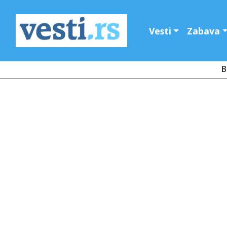
Vesti
Zabava
B