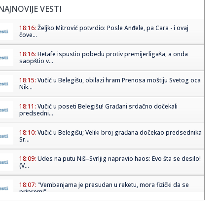
NAJNOVIJE VESTI
18:16:
Željko Mitrović potvrdio: Posle Anđele, pa Cara - i ovaj
čove...
18:16:
Hetafe ispustio pobedu protiv premijerligaša, a onda
saopštio v...
18:15:
Vučić u Belegišu, obilazi hram Prenosa moštiju Svetog oca
Nik...
18:11:
Vučić u poseti Belegišu! Građani srdačno dočekali
predsedni...
18:10:
Vučić u Belegišu; Veliki broj građana dočekao predsednika
Sr...
18:09:
Udes na putu Niš–Svrljig napravio haos: Evo šta se desilo!
(V...
18:07:
"Vembanjama je presudan u reketu, mora fizički da se
pripremi"
18:05:
OTKRIVEN UZROK SMRTI BRENDONA KLARKA: Posle skoro
tri meseca stig...