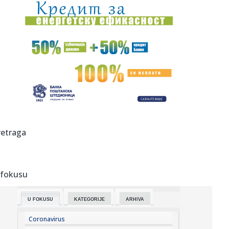
18:01:
Ako redovno trenirate, evo zašto bi sauna mogla da
postane deo v...
18:01:
I Kokanović u nemilosti blokadera; Planiran za ministra
poljopri...
17:59:
Zvijer uhvaćena na Bilećkom jezeru! Dugačak 2 metra,
težak 50...
17:59:
Evakuisano 20.000 ljudi zbog šumskog požara
17:51:
Nova medalja za Srbiju
retraga
17:47:
Iran se povukao?
 fokusu
17:45:
Steve Hackett i Steve Rothery objavili video za „Red
Dragon“ ...
U FOKUSU
KATEGORIJE
ARHIVA
17:45:
Turistima zasmetala kravlja zvona, gradonačelnik
odgovorio da se...
Coronavirus