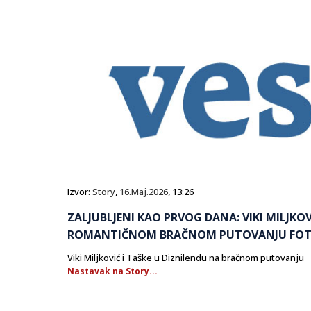
Izvor:
Story
,
16.Maj.2026
, 13:26
ZALJUBLJENI KAO PRVOG DANA: VIKI MILJKOV
ROMANTIČNOM BRAČNOM PUTOVANJU FO
Viki Miljković i Taške u Diznilendu na bračnom putovanju
Nastavak na Story...