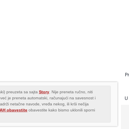
P
ki) preuzeta sa sajta
Story
. Nije preneta ručno, niti
U
 već je preneta automatski, računajući na savesnost i
sadrži netačne navode, vređa nekog, ili krši nečija
H obavestite
obavestite kako bismo uklonili sporni