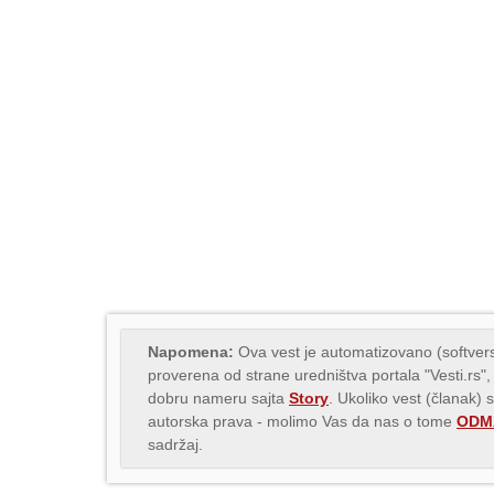
Napomena:
Ova vest je automatizovano (softvers
proverena od strane uredništva portala "Vesti.rs",
dobru nameru sajta
Story
. Ukoliko vest (članak) 
autorska prava - molimo Vas da nas o tome
ODMA
sadržaj.