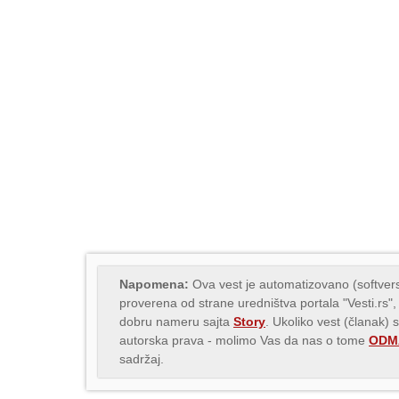
Napomena:
Ova vest je automatizovano (softvers
proverena od strane uredništva portala "Vesti.rs",
dobru nameru sajta
Story
. Ukoliko vest (članak) 
autorska prava - molimo Vas da nas o tome
ODMA
sadržaj.