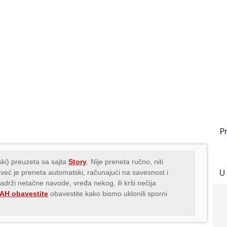
P
ki) preuzeta sa sajta
Story
. Nije preneta ručno, niti
U
 već je preneta automatski, računajući na savesnost i
sadrži netačne navode, vređa nekog, ili krši nečija
H obavestite
obavestite kako bismo uklonili sporni