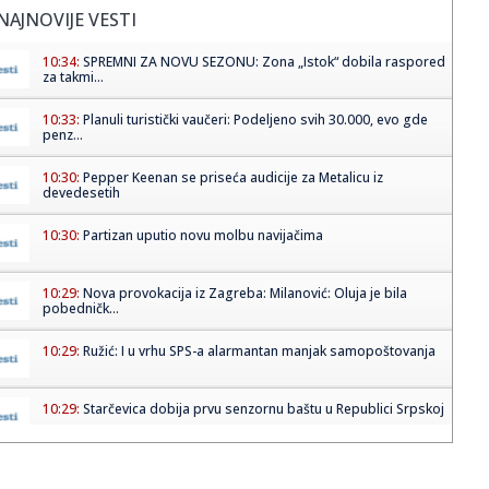
NAJNOVIJE VESTI
10:34:
SPREMNI ZA NOVU SEZONU: Zona „Istok“ dobila raspored
za takmi...
10:33:
Planuli turistički vaučeri: Podeljeno svih 30.000, evo gde
penz...
10:30:
Pepper Keenan se priseća audicije za Metalicu iz
devedesetih
10:30:
Partizan uputio novu molbu navijačima
10:29:
Nova provokacija iz Zagreba: Milanović: Oluja je bila
pobedničk...
10:29:
Ružić: I u vrhu SPS-a alarmantan manjak samopoštovanja
10:29:
Starčevica dobija prvu senzornu baštu u Republici Srpskoj
10:29:
Dio Banjaluke bez struje, presječen podzemni kabl