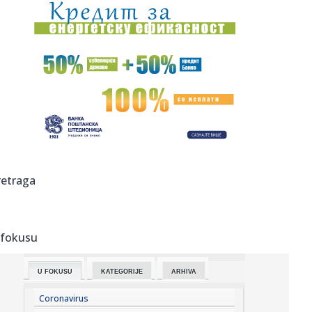
10:27:
Glavobolja Barselone: Šengelija plaća da ode u Dubai
10:25:
10 „бакиних хобија” који умирују ...
10:22:
Улица на Детелинари без воде до 15 ...
10:22:
Građani sve više pitaju AI umesto službenika: Asistent na
eUpr...
10:21:
Istoričar Hrvoje Klasić veliča "Oluju" i podržava blokadere;
retraga
...
10:20:
Iznenađenje za iznenađenjem: Ispali i Medvedev i Zverev i
to od...
 fokusu
10:19:
Suša desetkovala šećernu repu: Nemačkoj preti najslabiji
rod ...
U FOKUSU
KATEGORIJE
ARHIVA
10:18:
VIDEO: Uzbekistan lansirao svoj prvi satelit
Coronavirus