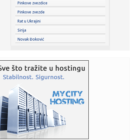
10:18:
Seničić: Požari u Francuskoj i Španiji nisu razlozi da
Pinkove zvezdice
građa...
Pinkove zvezde
10:18:
Na današnji dan dogodila se Hirošima; Japanci poslali
Rat u Ukrajini
snažnu p...
Sirija
10:18:
Osvanuo skandalozan snimak iz kafane u Kninu: Zločinac
Novak Đoković
pevao Mil...
10:17:
Dve bebe rođene u leskovačkom porodilištu
10:15:
Otvoreno prvenstvo Republike Srbije u preskakanju
prepona 2026
10:14:
Država daje bespovratna sretstva: Prijave otvorene još
nekoliko...
10:14:
VELIKI UDARAC ZA BARSELONU: Toko Šengelija napušta
klub i poja...
10:12:
Jede vam se nešto slatko, a zdravo? Ovaj snack sa
urmama i kikir...
10:12:
Isplata julskih penzija u petak u Republici Srpskoj