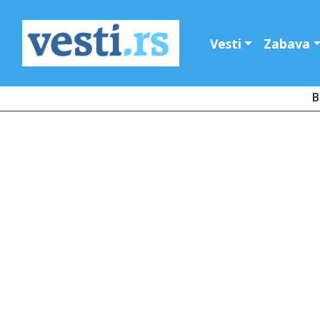
Vesti
Zabava
B