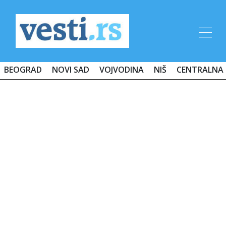
BEOGRAD
NOVI SAD
VOJVODINA
NIŠ
CENTRALNA 