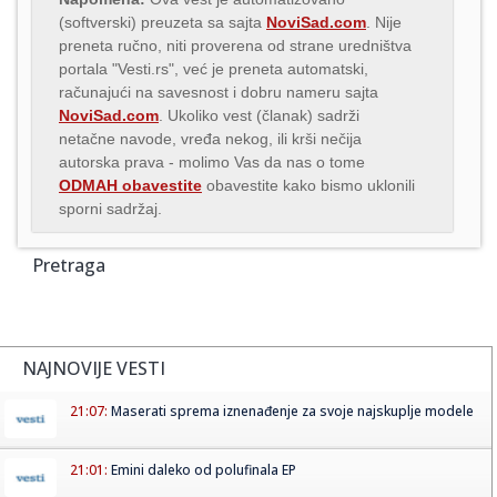
(softverski) preuzeta sa sajta
NoviSad.com
. Nije
preneta ručno, niti proverena od strane uredništva
portala "Vesti.rs", već je preneta automatski,
računajući na savesnost i dobru nameru sajta
NoviSad.com
. Ukoliko vest (članak) sadrži
netačne navode, vređa nekog, ili krši nečija
autorska prava - molimo Vas da nas o tome
ODMAH obavestite
obavestite kako bismo uklonili
sporni sadržaj.
Pretraga
NAJNOVIJE VESTI
21:07:
Maserati sprema iznenađenje za svoje najskuplje modele
21:01:
Emini daleko od polufinala EP