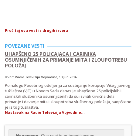
Pročitaj ovu vest iz drugih izvora
POVEZANE VESTI
UHAPŠENO 25 POLICAJACA I CARINIKA
OSUMNJIČENIH ZA PRIMANJE MITA I ZLOUPOTREBU
POLOŽAJ
Izvor:
Radio Televizija Vojvodine
, 13.Jun.2026
Po nalogu Posebnog odeljenja za suzbijanje korupcije Višeg javnog
tužilaštva (VJT) u Novom Sadu danas je uhapšeno 25 policijskih i
carinskih službenika osumnjičenih da su izvršili krivična dela
primanje i davanje mita i zloupotreba službenog položaja, saopšteno
je iz tog tužilaštva.
Nastavak na Radio Televizija Vojvodine...
Napomena:
Ova vest je automatizovano