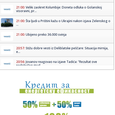
21:00:
Veliki zaokret Kolumbije: Doneta odluka o Golanskoj
visoravni, pr...
21:00:
Šta ljudi u Prištini kažu o Ukrajini nakon izjava Zelenskog o
...
21:00:
Ubijeno preko 36.000 svinja
20:57:
Stižu dobre vesti iz Deliblatske peščare: Situacija mirnija,
e...
20:56:
Jovanov reagovao na izjave Tadića: "Rezultat ove
nedokučive mud...
20:55:
Više od 800.000 evra za kupovinu nekretnine u Srbiji:
Pomoć dob...
20:55:
Nikola Jokić u Evroligi? Kontroverzni vlasnik ga baš želi -
po...
20:54:
MENJA KLUB: Majk Tobi na novoj destinaciji!