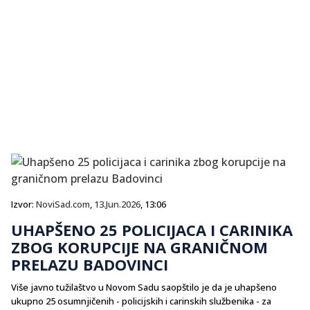
Izvor:
NoviSad.com
,
13.Jun.2026
, 13:06
UHAPŠENO 25 POLICIJACA I CARINIKA
ZBOG KORUPCIJE NA GRANIČNOM
PRELAZU BADOVINCI
Više javno tužilaštvo u Novom Sadu saopštilo je da je uhapšeno
ukupno 25 osumnjičenih - policijskih i carinskih službenika - za