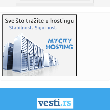
20:41:
Jedna licenca, šest novih tržišta: Velika ekspanzija
britansko...
20:40:
Utorak u Novom Sadu: Šta vas očekuje?
20:38:
Majstori otkrivaju šta se najviše kvari: Ovo gledajte pre
nego ...
20:33:
Siti razbija kasu za novog superstara – zimus bio na
"Marakani"
20:33:
Vučić sutra nastavlja obilazak jugozapada Srbije: Najavio
poset...
20:30:
Vučić: "Sutra nastavljam posetu Zlatiborskom, a posetiću i
op...
20:29:
Uprava za hranu i lekove SAD predlaže novu proveru
aditiva i sas...
20:25:
Skandalozne reči Nenada Čanka o SPC: Nazvao ih "gomila
bandita...