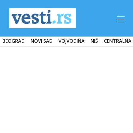
BEOGRAD
NOVI SAD
VOJVODINA
NIŠ
CENTRALNA 