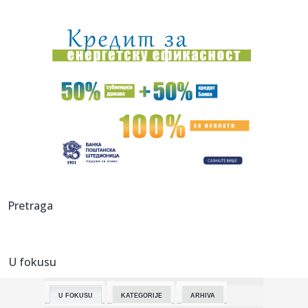
11:01:
Unapređena Mahindra Scorpio-N
11:00:
Zatvara se put Gaj–Kajtasovo, saobraćaj se preusmerava
na alte...
10:58:
Берза винила, компакт-дискова, ...
10:59:
Javna rasprava o GUP-u Niša danas u Oficirskom domu: Šta
donosi...
10:58:
ŽELEZNIČAR VEZAO KOKOVIĆA DO 2028: Trener koji je
ispisao isto...
10:57:
Obustavljen saobraćaj između Gaja i Šumarka zbog požara
Pretraga
u Del...
10:54:
Гоф, Осака и Бенчић прошле у осмину ...
U fokusu
10:51:
У Великој Британији годишње се ...
U FOKUSU
KATEGORIJE
ARHIVA
10:53:
Dinamo doveo pojačanje iz PSŽ-a!