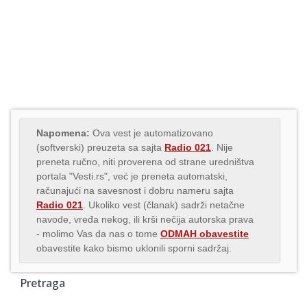
Napomena:
Ova vest je automatizovano
(softverski) preuzeta sa sajta
Radio 021
. Nije
preneta ručno, niti proverena od strane uredništva
portala "Vesti.rs", već je preneta automatski,
računajući na savesnost i dobru nameru sajta
Radio 021
. Ukoliko vest (članak) sadrži netačne
navode, vređa nekog, ili krši nečija autorska prava
- molimo Vas da nas o tome
ODMAH obavestite
obavestite kako bismo uklonili sporni sadržaj.
Pretraga