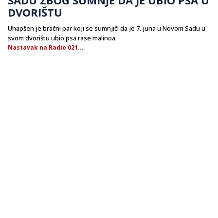
DVORIŠTU
Uhapšen je bračni par koji se sumnjiči da je 7. juna u Novom Sadu u
svom dvorištu ubio psa rase malinoa.
Nastavak na Radio 021...