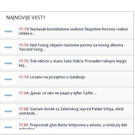
NAJNOVIJE VESTI
11:19:
Nastavak konstitutivne sednice Skupštine Kosova i nakon
isteka u...
11:15:
Neil Young objavio naslovnu pesmu sa novog albuma
‘Second Song...
11:15:
Šok otkriće u stanu Saše Vidića: Pronađen rukopis knjige
koj...
11:10:
Lozano na pozajmici u Galaksiju
11:04:
Данас се ово не ради у кући: Срби ...
11:03:
Svečani doček za Zelenskog ispred Palate Srbija, sledi
sastanak...
11:01:
Prepoznali glas Barta Simpsona u avionu, a onda joj dali
mikrofon...