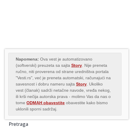
Napomena:
Ova vest je automatizovano
(softverski) preuzeta sa sajta
Story
. Nije preneta
ručno, niti proverena od strane uredništva portala
"Vesti.rs", već je preneta automatski, računajući na
savesnost i dobru nameru sajta
Story
. Ukoliko
vest (članak) sadrži netačne navode, vređa nekog,
ili krši nečija autorska prava - molimo Vas da nas o
tome
ODMAH obavestite
obavestite kako bismo
uklonili sporni sadržaj.
Pretraga