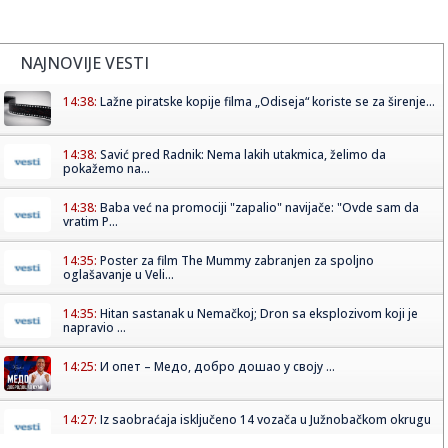
NAJNOVIJE VESTI
14:38:
Lažne piratske kopije filma „Odiseja“ koriste se za širenje...
14:38:
Savić pred Radnik: Nema lakih utakmica, želimo da
pokažemo na...
14:38:
Baba već na promociji "zapalio" navijače: "Ovde sam da
vratim P...
14:35:
Poster za film The Mummy zabranjen za spoljno
oglašavanje u Veli...
14:35:
Hitan sastanak u Nemačkoj; Dron sa eksplozivom koji je
napravio ...
14:25:
И опет – Медо, добро дошао у своју ...
14:27:
Iz saobraćaja isključeno 14 vozača u Južnobačkom okrugu