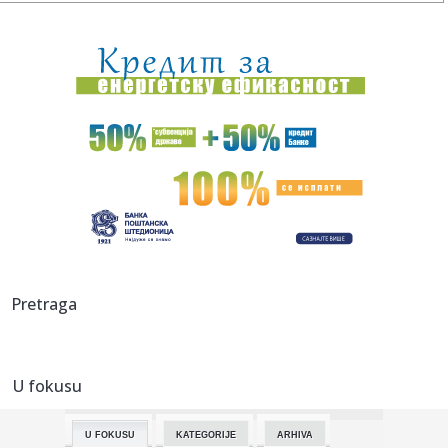
14:27:
Tramp javno odbio Zelenskog: Nema više raketa za vas,
potrebne s...
14:26:
Prvi put viđeni vrtlozi na Suncu: Naučnici rešavaju misteriju
...
14:24:
Znakovi da vaš pas možda pati od artritisa
14:24:
Španija zaprijetila Italiji kontramjerama
14:24:
Zatražen pritvor uhapšenima u akciji "Trasa"
14:24:
Stabilnije vodosnabdijevanje sjevera Banjaluke od 15.
Pretraga
avgusta
14:24:
Skejo odbrusio Pupovcu: "On će mi govoriti kakve brkove
treba da...
U fokusu
14:24:
Novčana podrška Grada Banjaluka: 293 brucoša dobiće po
200 KM
U FOKUSU
KATEGORIJE
ARHIVA