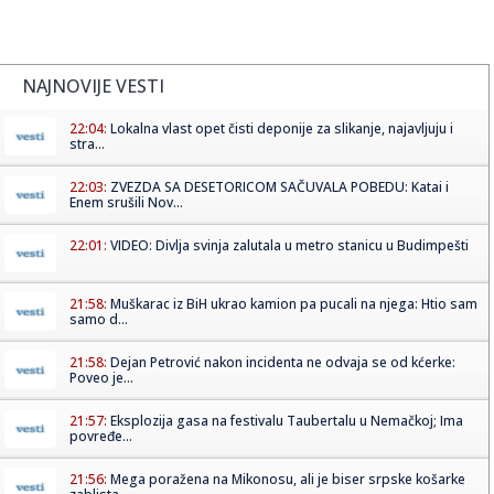
NAJNOVIJE VESTI
22:04:
Lokalna vlast opet čisti deponije za slikanje, najavljuju i
stra...
22:03:
ZVEZDA SA DESETORICOM SAČUVALA POBEDU: Katai i
Enem srušili Nov...
22:01:
VIDEO: Divlja svinja zalutala u metro stanicu u Budimpešti
21:58:
Muškarac iz BiH ukrao kamion pa pucali na njega: Htio sam
samo d...
21:58:
Dejan Petrović nakon incidenta ne odvaja se od kćerke:
Poveo je...
21:57:
Eksplozija gasa na festivalu Taubertalu u Nemačkoj; Ima
povređe...
21:56:
Mega poražena na Mikonosu, ali je biser srpske košarke