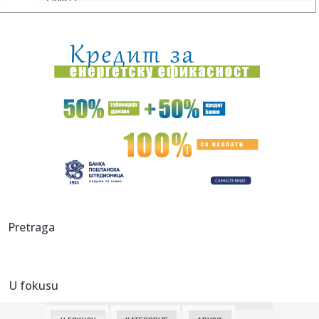
zablista...
21:56:
Drugo veče „Freshwave“ festivala spojilo nespojive
ritmove
21:52:
Visoke temperature dodatno opterećuju gume: Evo kada
vožnja mo...
21:52:
Iran poslao važnu poruku Americi! Vens otkrio šta je
Teheran ob...
21:49:
"Nikada neću zaboraviti šta su mi uradili" Edita tek izašla
iz...
21:46:
Poseta Zelenskog: "Beograd šalje poruku Briselu,
ukrcavanje u ki...
21:41:
Evropa u plamenu; Vatra se otela kontroli, evakuacije širom
Pretraga
kont...
21:38:
Jedna kašičica u kafi može promijeniti njeno djelovanje na
cri...
U fokusu
21:38:
Dok drugi spavaju, oni su već na planini: Djeca beru
borovnice, ...