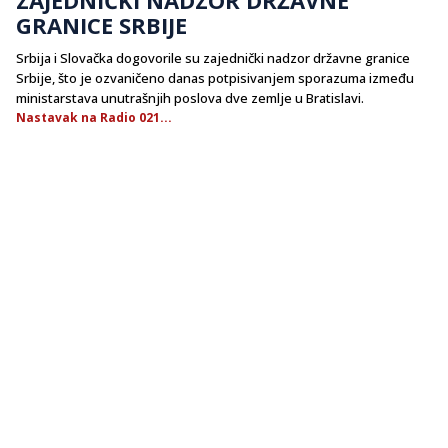
GRANICE SRBIJE
Srbija i Slovačka dogovorile su zajednički nadzor državne granice
Srbije, što je ozvaničeno danas potpisivanjem sporazuma između
ministarstava unutrašnjih poslova dve zemlje u Bratislavi.
Nastavak na Radio 021...