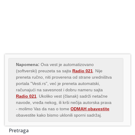
Napomena:
Ova vest je automatizovano
(softverski) preuzeta sa sajta
Radio 021
. Nije
preneta ručno, niti proverena od strane uredništva
portala "Vesti.rs", već je preneta automatski,
računajući na savesnost i dobru nameru sajta
Radio 021
. Ukoliko vest (članak) sadrži netačne
navode, vređa nekog, ili krši nečija autorska prava
- molimo Vas da nas o tome
ODMAH obavestite
obavestite kako bismo uklonili sporni sadržaj.
Pretraga