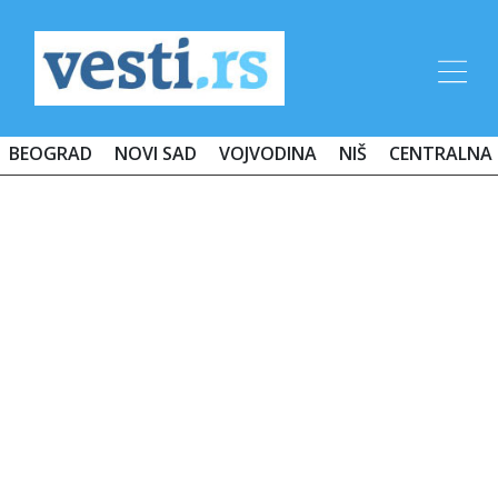
BEOGRAD
NOVI SAD
VOJVODINA
NIŠ
CENTRALNA 