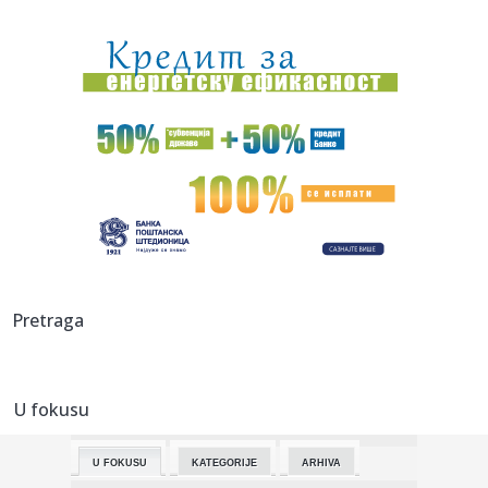
18:21:
PARTIZAN U PROBLEMU PRED REVANŠ: Stranac
najverovatnije propušt...
18:20:
Đokić, Lompar, Bodiroga, Vidić...; Kako se raspala
"studentska...
18:20:
Cirbes otvorio dušu: "Doveli su me u zabludu i prevarili oko
ugo...
18:19:
Ovako će izgledati prva zgrada visoka jedan kilometar: Već
stig...
18:18:
Gledaoci ne prestaju da pričaju o novoj seriji: "Želimo
drugu s...
18:16:
Glavni evropski aerodromi povremeno deaktiviraju EES
Pretraga
sistem zbog ...
18:13:
Veliki udarac za organizatore Sinsinatija - povukao se jedan
od g...
U fokusu
18:13:
Stiglo upozorenje za Beograđane, ali nema mesta za
paniku: Ako o...
U FOKUSU
KATEGORIJE
ARHIVA
18:06:
Iznenađenje: Siner odustao od Sinsinatija!