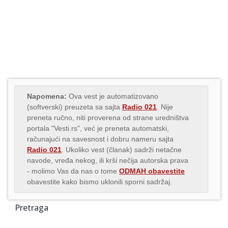
Napomena:
Ova vest je automatizovano
(softverski) preuzeta sa sajta
Radio 021
. Nije
preneta ručno, niti proverena od strane uredništva
portala "Vesti.rs", već je preneta automatski,
računajući na savesnost i dobru nameru sajta
Radio 021
. Ukoliko vest (članak) sadrži netačne
navode, vređa nekog, ili krši nečija autorska prava
- molimo Vas da nas o tome
ODMAH obavestite
obavestite kako bismo uklonili sporni sadržaj.
Pretraga