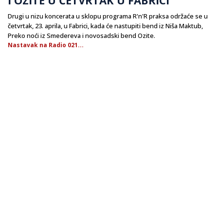
Drugi u nizu koncerata u sklopu programa R'n'R praksa održaće se u
četvrtak, 23. aprila, u Fabrici, kada će nastupiti bend iz Niša Maktub,
Preko noći iz Smedereva i novosadski bend Ozite.
Nastavak na Radio 021...