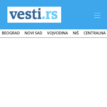
BEOGRAD
NOVI SAD
VOJVODINA
NIŠ
CENTRALNA 