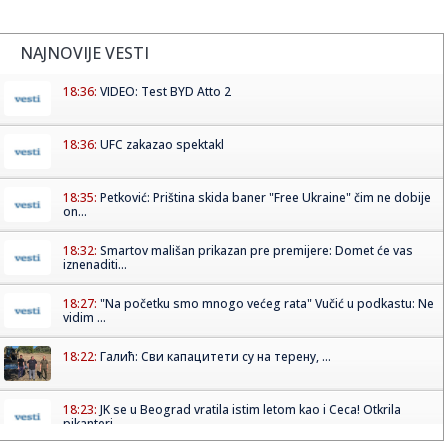
NAJNOVIJE VESTI
18:36:
VIDEO: Test BYD Atto 2
18:36:
UFC zakazao spektakl
18:35:
Petković: Priština skida baner "Free Ukraine" čim ne dobije
on...
18:32:
Smartov mališan prikazan pre premijere: Domet će vas
iznenaditi...
18:27:
"Na početku smo mnogo većeg rata" Vučić u podkastu: Ne
vidim ...
18:22:
Галић: Сви капацитети су на терену, ...
18:23:
JK se u Beograd vratila istim letom kao i Ceca! Otkrila
pikanteri...