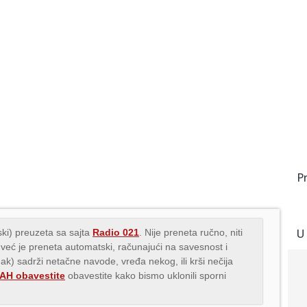
P
U
ki) preuzeta sa sajta
Radio 021
. Nije preneta ručno, niti
 već je preneta automatski, računajući na savesnost i
nak) sadrži netačne navode, vređa nekog, ili krši nečija
H obavestite
obavestite kako bismo uklonili sporni