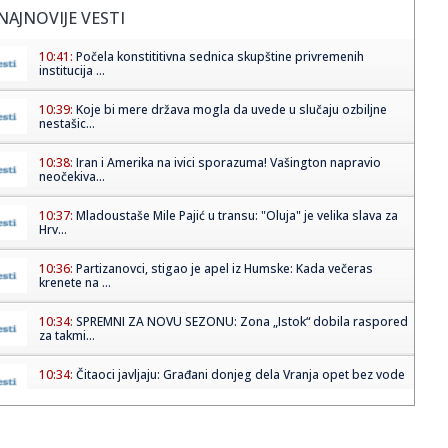
NAJNOVIJE VESTI
10:41:
Počela konstititivna sednica skupštine privremenih
institucija ...
10:39:
Koje bi mere država mogla da uvede u slučaju ozbiljne
nestašic...
10:38:
Iran i Amerika na ivici sporazuma! Vašington napravio
neočekiva...
10:37:
Mladoustaše Mile Pajić u transu: "Oluja" je velika slava za
Hrv...
10:36:
Partizanovci, stigao je apel iz Humske: Kada večeras
krenete na ...
10:34:
SPREMNI ZA NOVU SEZONU: Zona „Istok“ dobila raspored
za takmi...
10:34:
Čitaoci javljaju: Građani donjeg dela Vranja opet bez vode
10:34:
Zašto piće iz staklene flaše ima bolji ukus i šta nauka
kaže...