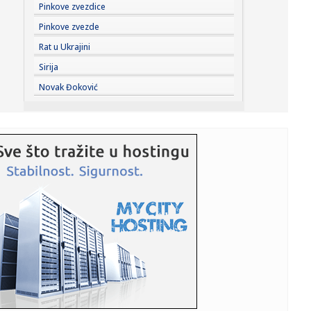
10:29:
Dio Banjaluke bez struje, presječen podzemni kabl
Pinkove zvezdice
Pinkove zvezde
10:27:
Glavobolja Barselone: Šengelija plaća da ode u Dubai
Rat u Ukrajini
Sirija
10:25:
10 „бакиних хобија” који умирују ...
Novak Đoković
10:22:
Улица на Детелинари без воде до 15 ...
10:22:
Građani sve više pitaju AI umesto službenika: Asistent na
eUpr...
10:21:
Istoričar Hrvoje Klasić veliča "Oluju" i podržava blokadere;
...
10:20:
Iznenađenje za iznenađenjem: Ispali i Medvedev i Zverev i
to od...
10:19:
Suša desetkovala šećernu repu: Nemačkoj preti najslabiji
rod ...
10:18:
VIDEO: Uzbekistan lansirao svoj prvi satelit