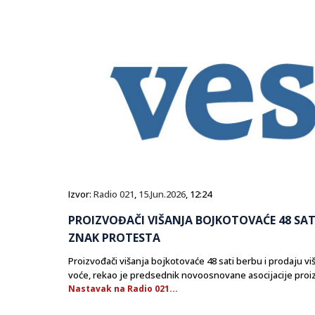
Izvor:
Radio 021
,
15.Jun.2026
, 12:24
PROIZVOĐAČI VIŠANJA BOJKOTOVAĆE 48 SAT
ZNAK PROTESTA
Proizvođači višanja bojkotovaće 48 sati berbu i prodaju viša
voće, rekao je predsednik novoosnovane asocijacije proiz
Nastavak na Radio 021...