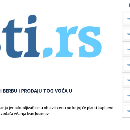
I BERBU I PRODAJU TOG VOĆA U
nja jer otkupljivači nisu objavili cenu po kojoj će platiti kupljeno
vođača višanja Ivan Josimov.