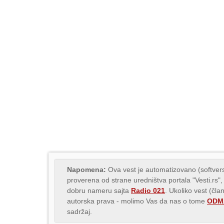
Napomena:
Ova vest je automatizovano (softvers
proverena od strane uredništva portala "Vesti.rs",
dobru nameru sajta
Radio 021
. Ukoliko vest (čla
autorska prava - molimo Vas da nas o tome
ODMA
sadržaj.