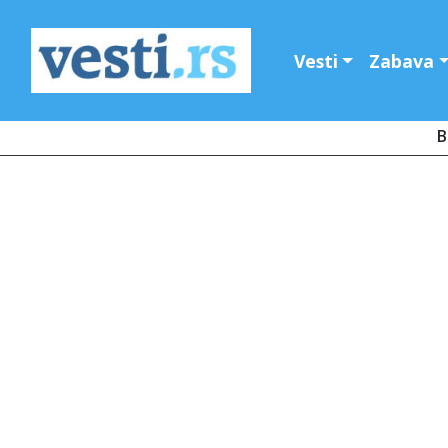
Vesti
Zabava
B