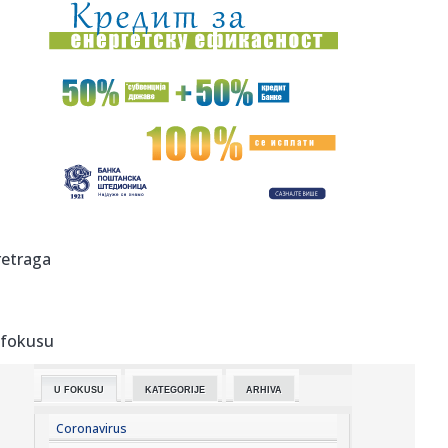
10:33:
Planuli turistički vaučeri: Podeljeno svih 30.000, evo gde
penz...
10:32:
Napad u srcu Rusije: Obustavljen saobraćaj; Gore
rafinerije VIDE...
10:32:
Najavljeni "okršaj" u Bogatiću izostao: SNS aktivisti se
okupil...
10:30:
Pepper Keenan se priseća audicije za Metalicu iz
devedesetih
10:30:
Partizan uputio novu molbu navijačima
retraga
10:29:
Nova provokacija iz Zagreba: Milanović: Oluja je bila
pobedničk...
 fokusu
10:29:
Ružić: I u vrhu SPS-a alarmantan manjak samopoštovanja
U FOKUSU
KATEGORIJE
ARHIVA
10:29:
Starčevica dobija prvu senzornu baštu u Republici Srpskoj
Coronavirus