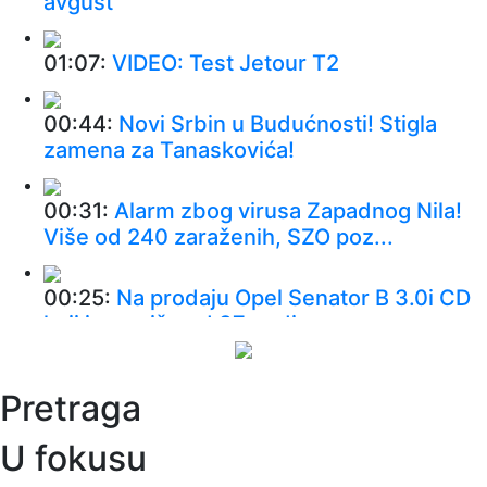
avgust
01:07:
VIDEO: Test Jetour T2
00:44:
Novi Srbin u Budućnosti! Stigla
zamena za Tanaskovića!
00:31:
Alarm zbog virusa Zapadnog Nila!
Više od 240 zaraženih, SZO poz...
00:25:
Na prodaju Opel Senator B 3.0i CD
koji je za više od 37 godina p...
00:01:
Na današnji dan, 10. avgust
Pretraga
00:01:
On će biti pomoćnik predsednika
U fokusu
SAD u Beloj kući