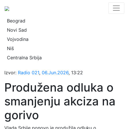
Beograd
Novi Sad
Vojvodina
Niš
Centralna Srbija
Izvor:
Radio 021
,
06.Jun.2026
, 13:22
Produžena odluka o
smanjenju akciza na
gorivo
Vlada Srbije ponovo je produžila odluku o