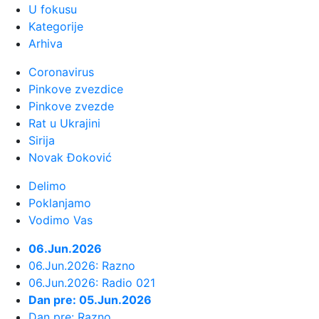
U fokusu
Kategorije
23:58:
Petnaestogodišnjakinja
Arhiva
osumnjičena za napad na devojku (18):
Pr...
Coronavirus
Pinkove zvezdice
23:57:
Markes posle sedmog mesta:
Pinkove zvezde
"Dovoljno sam se borio u karijeri"
Rat u Ukrajini
Sirija
Novak Đoković
23:53:
DRAGOJEVIĆ BAŠ NEMA SREĆE:
Penal, žuti karton i kraj već na ...
Delimo
Poklanjamo
23:46:
Trabzonu porasli apetiti – Salahu
Vodimo Vas
dovode bivšeg saigrača iz L...
06.Jun.2026
06.Jun.2026: Razno
23:45:
Rusi se povlače; Posle 18 meseci
06.Jun.2026: Radio 021
pao dogovor
Dan pre: 05.Jun.2026
Dan pre: Razno