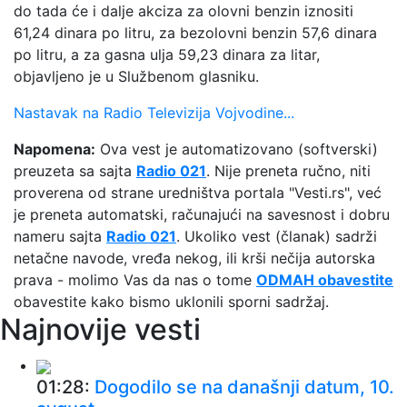
do tada će i dalje akciza za olovni benzin iznositi
61,24 dinara po litru, za bezolovni benzin 57,6 dinara
po litru, a za gasna ulja 59,23 dinara za litar,
objavljeno je u Službenom glasniku.
Nastavak na Radio Televizija Vojvodine...
Napomena:
Ova vest je automatizovano (softverski)
preuzeta sa sajta
Radio 021
. Nije preneta ručno, niti
proverena od strane uredništva portala "Vesti.rs", već
je preneta automatski, računajući na savesnost i dobru
nameru sajta
Radio 021
. Ukoliko vest (članak) sadrži
netačne navode, vređa nekog, ili krši nečija autorska
prava - molimo Vas da nas o tome
ODMAH obavestite
obavestite kako bismo uklonili sporni sadržaj.
Najnovije vesti
01:28:
Dogodilo se na današnji datum, 10.