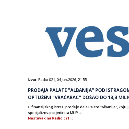
Izvor:
Radio 021
,
04.Jun.2026
, 21:55
PRODAJA PALATE "ALBANIJA" POD ISTRAGO
OPTUŽENI "VRAČARAC" DOŠAO DO 13,3 MIL
U finansijskog istrazi prodaje dela Palate "Albanija", koju
specijalizovana jedinica MUP-a.
Nastavak na Radio 021...