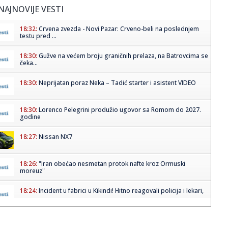
NAJNOVIJE VESTI
18:32:
Crvena zvezda - Novi Pazar: Crveno-beli na poslednjem
testu pred ...
18:30:
Gužve na većem broju graničnih prelaza, na Batrovcima se
čeka...
18:30:
Neprijatan poraz Neka – Tadić starter i asistent VIDEO
18:30:
Lorenco Pelegrini produžio ugovor sa Romom do 2027.
godine
18:27:
Nissan NX7
18:26:
"Iran obećao nesmetan protok nafte kroz Ormuski
moreuz"
18:24:
Incident u fabrici u Kikindi! Hitno reagovali policija i lekari,
...
18:20:
Crna Gora demantovala navode o pristupanju vojnom
savezu Hrvatske...