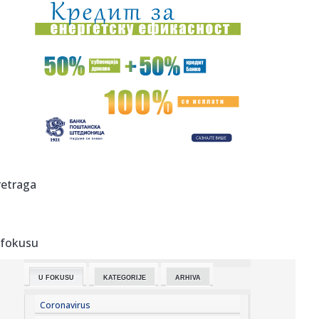
18:16:
Željko Mitrović potvrdio: Posle Anđele, pa Cara - i ovaj
čove...
18:16:
Hetafe ispustio pobedu protiv premijerligaša, a onda
saopštio v...
18:15:
Vučić u Belegišu, obilazi hram Prenosa moštiju Svetog oca
Nik...
18:11:
Vučić u poseti Belegišu! Građani srdačno dočekali
predsedni...
18:10:
Vučić se provozao fijakerom kroz Belegiš; Posetio Hram
retraga
Prenosa...
18:09:
Udes na putu Niš–Svrljig napravio haos: Evo šta se desilo!
(V...
 fokusu
18:07:
"Vembanjama je presudan u reketu, mora fizički da se
pripremi"
U FOKUSU
KATEGORIJE
ARHIVA
18:05:
OTKRIVEN UZROK SMRTI BRENDONA KLARKA: Posle skoro
tri meseca stig...
Coronavirus