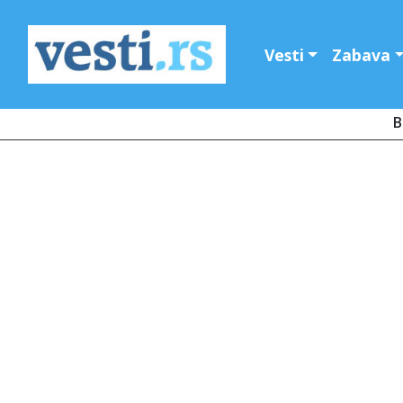
Vesti
Zabava
B