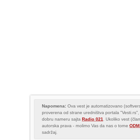
Napomena:
Ova vest je automatizovano (softvers
proverena od strane uredništva portala "Vesti.rs",
dobru nameru sajta
Radio 021
. Ukoliko vest (čla
autorska prava - molimo Vas da nas o tome
ODMA
sadržaj.