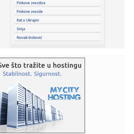
18:01:
Ako redovno trenirate, evo zašto bi sauna mogla da
Pinkove zvezdice
postane deo v...
Pinkove zvezde
18:01:
I Kokanović u nemilosti blokadera; Planiran za ministra
Rat u Ukrajini
poljopri...
Sirija
17:59:
Zvijer uhvaćena na Bilećkom jezeru! Dugačak 2 metra,
Novak Đoković
težak 50...
17:59:
Evakuisano 20.000 ljudi zbog šumskog požara
17:51:
Nova medalja za Srbiju
17:47:
Iran se povukao?
17:45:
Steve Hackett i Steve Rothery objavili video za „Red
Dragon“ ...
17:45:
Turistima zasmetala kravlja zvona, gradonačelnik
odgovorio da se...
17:43:
Prva poseta Zelenskog Beogradu: Najava jačanja
saradnje Srbije i...