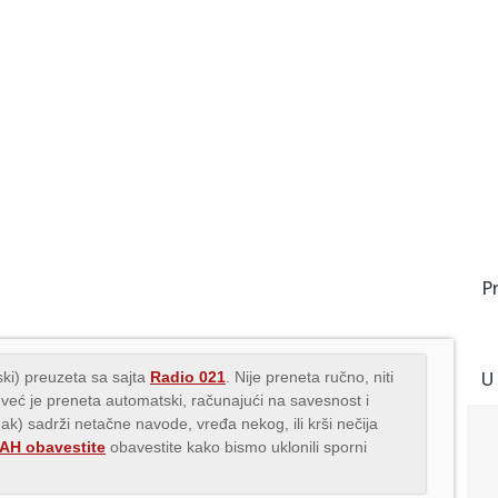
P
U
ki) preuzeta sa sajta
Radio 021
. Nije preneta ručno, niti
 već je preneta automatski, računajući na savesnost i
nak) sadrži netačne navode, vređa nekog, ili krši nečija
H obavestite
obavestite kako bismo uklonili sporni