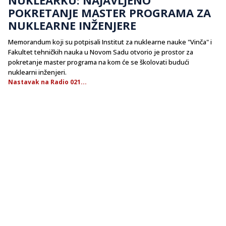
POKRETANJE MASTER PROGRAMA ZA
NUKLEARNE INŽENJERE
Memorandum koji su potpisali Institut za nuklearne nauke "Vinča" i
Fakultet tehničkih nauka u Novom Sadu otvorio je prostor za
pokretanje master programa na kom će se školovati budući
nuklearni inženjeri.
Nastavak na Radio 021...