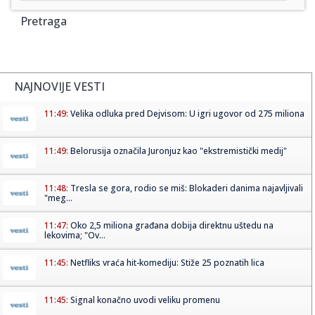
Pretraga
NAJNOVIJE VESTI
11:49:
Velika odluka pred Dejvisom: U igri ugovor od 275 miliona
11:49:
Belorusija označila Juronjuz kao "ekstremistički medij"
11:48:
Tresla se gora, rodio se miš: Blokaderi danima najavljivali
"meg...
11:47:
Oko 2,5 miliona građana dobija direktnu uštedu na
lekovima; "Ov...
11:45:
Netfliks vraća hit-komediju: Stiže 25 poznatih lica
11:45:
Signal konačno uvodi veliku promenu