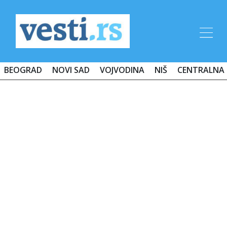
BEOGRAD
NOVI SAD
VOJVODINA
NIŠ
CENTRALNA 