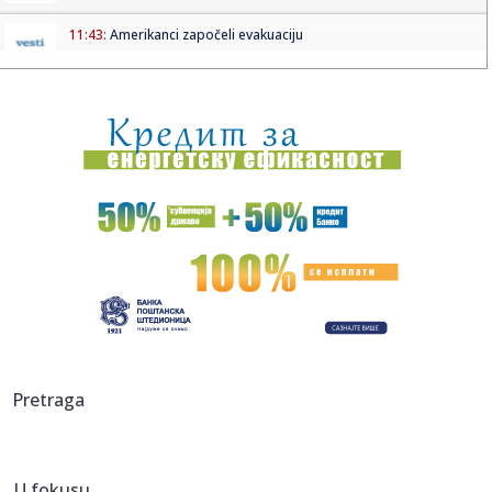
11:43:
Amerikanci započeli evakuaciju
11:42:
Škoda počela proizvodnju najnaprednijeg SUV-a
11:39:
Vučić odbrusio Crnogorcima: Nije im problem što je u
"Oluji" u...
11:37:
Safari može da otkrije vašu pravu IP adresu čak i kada
koristi...
11:37:
Iz Partizana u Teleoptik – Saša Ilić "presekao"
11:36:
Ćuta osuo paljbu po lažnim studentima: Nije štedeo reči,
evo ...
11:33:
Izraelska vojska se povlači VIDEO
Pretraga
11:33:
Odžaci: „Omladinac“ 23. avgusta dočekuje „Zadrugar“
U fokusu