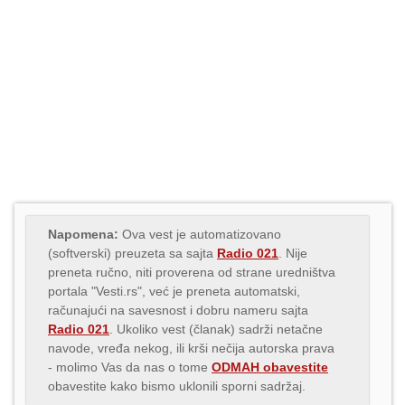
Napomena:
Ova vest je automatizovano
(softverski) preuzeta sa sajta
Radio 021
. Nije
preneta ručno, niti proverena od strane uredništva
portala "Vesti.rs", već je preneta automatski,
računajući na savesnost i dobru nameru sajta
Radio 021
. Ukoliko vest (članak) sadrži netačne
navode, vređa nekog, ili krši nečija autorska prava
- molimo Vas da nas o tome
ODMAH obavestite
obavestite kako bismo uklonili sporni sadržaj.