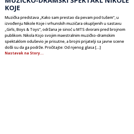
KOJE
Muzička predstava „Kako sam prestao da pevam pod tušem“, u
izvođenju Nikole Koje i vrhunskih muzičara okupljenih u sastavu
„Girls, Boys & Toys“, održana je sinoć u MTS dvorani pred brojnom
publikom. Nikola Kojo svojim maestralnim muzičko-dramskim
spektaklom oduševio je prisutne, a brojni prijatelji sa javne scene
došli su da ga podrže. Pročitajte: Od njenog glasa […]
Nastavak na Story...