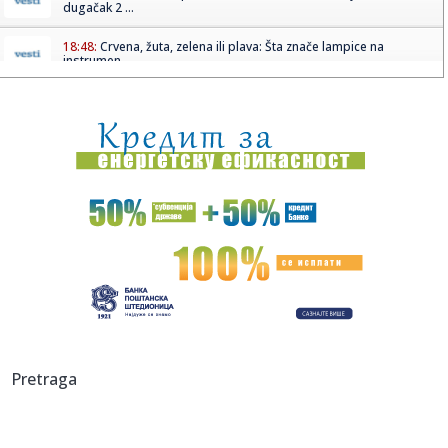
dugačak 2 ...
18:48:
Crvena, žuta, zelena ili plava: Šta znače lampice na
instrumen...
18:46:
Vučić najavio povećanja primanja građana: "Penzije će da
pra...
18:46:
NJUELS SE OPROSTIO OD MESIJEVOG OCA: Emotivna poruka
iz Rosarija ...
18:45:
Sudar vozova u Hrvatskoj, nikom od povređenih nije
ugrožen živ...
18:43:
Vučić se obraća u Belegišu
18:40:
BIRODI: Građanima ne treba predsednik Saveta REM-a, već
da REM ...
18:36:
Prešao 999.999 kilometara automobilom – sad ga prodaje
Pretraga
na aukc...
18:36:
Pakao na Deliblatskoj peščari: Vatra stigla do dvorišta;
"Borb...