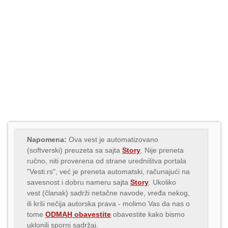
Napomena:
Ova vest je automatizovano
(softverski) preuzeta sa sajta
Story
. Nije preneta
ručno, niti proverena od strane uredništva portala
"Vesti.rs", već je preneta automatski, računajući na
savesnost i dobru nameru sajta
Story
. Ukoliko
vest (članak) sadrži netačne navode, vređa nekog,
ili krši nečija autorska prava - molimo Vas da nas o
tome
ODMAH obavestite
obavestite kako bismo
uklonili sporni sadržaj.