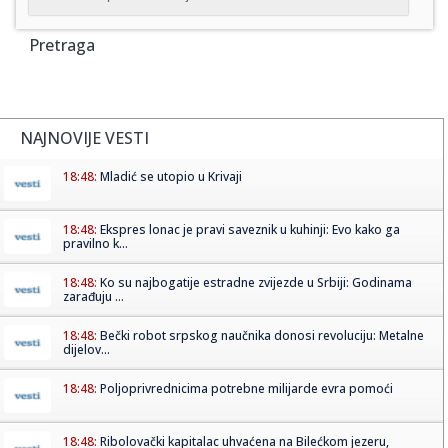
Pretraga
NAJNOVIJE VESTI
18:48:
Mladić se utopio u Krivaji
18:48:
Ekspres lonac je pravi saveznik u kuhinji: Evo kako ga
pravilno k...
18:48:
Ko su najbogatije estradne zvijezde u Srbiji: Godinama
zarađuju ...
18:48:
Bečki robot srpskog naučnika donosi revoluciju: Metalne
dijelov...
18:48:
Poljoprivrednicima potrebne milijarde evra pomoći
18:48:
Ribolovački kapitalac uhvaćena na Bilećkom jezeru,