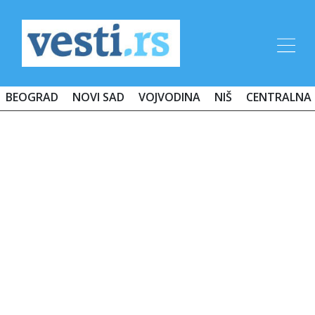
BEOGRAD
NOVI SAD
VOJVODINA
NIŠ
CENTRALNA 