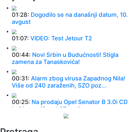
01:28:
Dogodilo se na današnji datum, 10.
avgust
01:07:
VIDEO: Test Jetour T2
00:44:
Novi Srbin u Budućnosti! Stigla
zamena za Tanaskovića!
00:31:
Alarm zbog virusa Zapadnog Nila!
Više od 240 zaraženih, SZO poz...
00:25:
Na prodaju Opel Senator B 3.0i CD
koji je za više od 37 godina p...
00:01:
Na današnji dan, 10. avgust
Pretraga