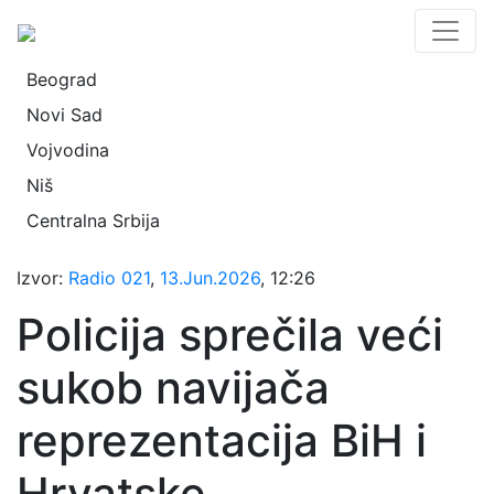
Beograd
Novi Sad
Vojvodina
Niš
Centralna Srbija
Izvor:
Radio 021
,
13.Jun.2026
, 12:26
Policija sprečila veći
sukob navijača
reprezentacija BiH i
Hrvatske