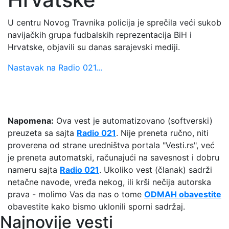
U centru Novog Travnika policija je sprečila veći sukob
navijačkih grupa fudbalskih reprezentacija BiH i
Hrvatske, objavili su danas sarajevski mediji.
Nastavak na Radio 021...
Napomena:
Ova vest je automatizovano (softverski)
preuzeta sa sajta
Radio 021
. Nije preneta ručno, niti
proverena od strane uredništva portala "Vesti.rs", već
je preneta automatski, računajući na savesnost i dobru
nameru sajta
Radio 021
. Ukoliko vest (članak) sadrži
netačne navode, vređa nekog, ili krši nečija autorska
prava - molimo Vas da nas o tome
ODMAH obavestite
obavestite kako bismo uklonili sporni sadržaj.
Najnovije vesti