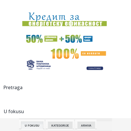
20:47:
Terzić napušta Austriju – čeka ga povratnik u Seriju A
20:44:
Iran postavio uslove SAD za ponovno otvaranje Ormuskog
moreuza
20:39:
Cvijanović: Grad u znaku vjere, tradicije i zajedništva
20:37:
BLAGOJEVIĆ ODUZEO BODOVE FAVORITU: Akron zaključao
gol i prekin...
20:31:
Veliki posao Zvezde – stiže jedan od Realovih projekata
20:31:
Iran: "Vreme je"
Pretraga
20:31:
Motociklista poginuo u teškoj saobraćajnoj nezgodi
U fokusu
20:31:
Nakon devet iscrpnih dana okončana borba trebinjskih
vatrogasaca
U FOKUSU
KATEGORIJE
ARHIVA
20:31:
Požar u Italjiji, evakuisani turisti i stanovnici