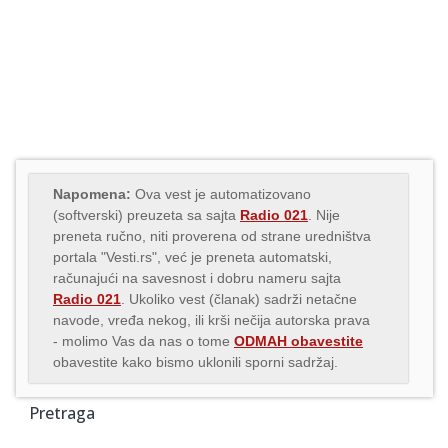
Napomena:
Ova vest je automatizovano
(softverski) preuzeta sa sajta
Radio 021
. Nije
preneta ručno, niti proverena od strane uredništva
portala "Vesti.rs", već je preneta automatski,
računajući na savesnost i dobru nameru sajta
Radio 021
. Ukoliko vest (članak) sadrži netačne
navode, vređa nekog, ili krši nečija autorska prava
- molimo Vas da nas o tome
ODMAH obavestite
obavestite kako bismo uklonili sporni sadržaj.
Pretraga