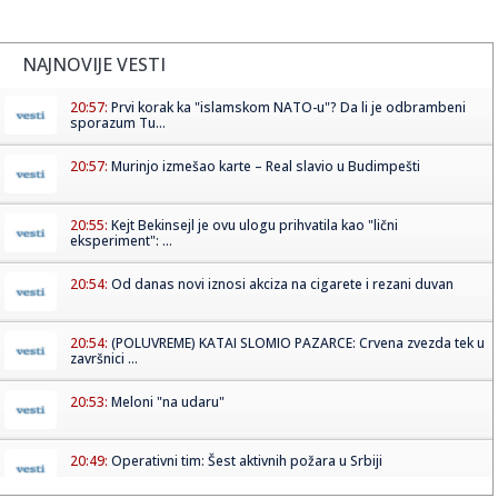
NAJNOVIJE VESTI
20:57:
Prvi korak ka "islamskom NATO-u"? Da li je odbrambeni
sporazum Tu...
20:57:
Murinjo izmešao karte – Real slavio u Budimpešti
20:55:
Kejt Bekinsejl je ovu ulogu prihvatila kao "lični
eksperiment": ...
20:54:
Od danas novi iznosi akciza na cigarete i rezani duvan
20:54:
(POLUVREME) KATAI SLOMIO PAZARCE: Crvena zvezda tek u
završnici ...
20:53:
Meloni "na udaru"
20:49:
Operativni tim: Šest aktivnih požara u Srbiji