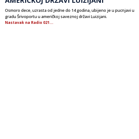
Osmoro dece, uzrasta od jedne do 14 godina, ubijeno je u pucnjavi u
gradu Šrivoportu u američkoj saveznoj državi Luizijani.
Nastavak na Radio 021...