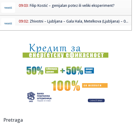
09:03:
Filip Kostić – genijalan potez ili veliki eksperiment?
09:02:
Zhivotni – Ljubljana – Gala Hala, Metelkova (Ljubljana) – 0...
09:01:
KOLIKO KVADRATA SMETE DA DOZIDATE BEZ IKAKVIH
PAPIRA?: Pročitajt...
09:00:
Kina zabranjuje jedan od najnovijih trendova u
autoindustriji
09:00:
Vučić o „najboljim helikopterima na svetu“: „Helikoptersk...
08:59:
Ovaj znak pročita čoveka za samo pet minuta
08:59:
Vladimir Đukanović: Lako može da se desi da na izborima
bude v...
08:58:
Salah objavio "rat" istanbulskim velikanima: U Trabzon
Pretraga
sam došao...
08:57:
HETAFE U PROBLEMU: Ovo im nikako nije trebalo pred