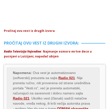
Pročitaj ovu vest iz drugih izvora
PROČITAJ OVU VEST IZ DRUGIH IZVORA:
Radio Televizija Vojvodine
: Najmanje osmoro mrtve dece u
pucnjavi u Luizijani, napadač ubijen
Napomena:
Ova vest je automatizovano
(softverski) preuzeta sa sajta
Radio 021
. Nije
preneta ručno, niti proverena od strane uredništva
portala "Vesti.rs", već je preneta automatski,
računajući na savesnost i dobru nameru sajta
Radio 021
. Ukoliko vest (članak) sadrži netačne
navode, vređa nekog, ili krši nečija autorska prava
- molimo Vas da nas o tome
ODMAH obavestite