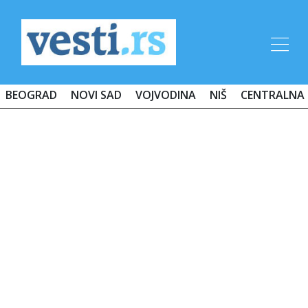
BEOGRAD
NOVI SAD
VOJVODINA
NIŠ
CENTRALNA 