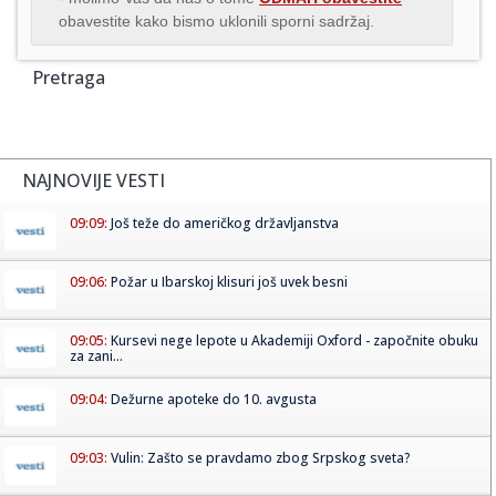
obavestite kako bismo uklonili sporni sadržaj.
Pretraga
NAJNOVIJE VESTI
09:09:
Još teže do američkog državljanstva
09:06:
Požar u Ibarskoj klisuri još uvek besni
09:05:
Kursevi nege lepote u Akademiji Oxford - započnite obuku
za zani...
09:04:
Dežurne apoteke do 10. avgusta
09:03:
Vulin: Zašto se pravdamo zbog Srpskog sveta?