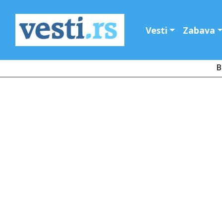
Vesti
Zabava
B