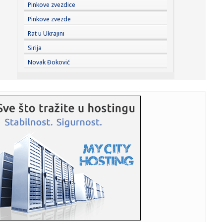
18:48:
Mladić se utopio u Krivaji
Pinkove zvezdice
Pinkove zvezde
18:48:
Ekspres lonac je pravi saveznik u kuhinji: Evo kako ga
Rat u Ukrajini
pravilno k...
Sirija
18:48:
Ko su najbogatije estradne zvijezde u Srbiji: Godinama
Novak Đoković
zarađuju ...
18:48:
Bečki robot srpskog naučnika donosi revoluciju: Metalne
dijelov...
18:48:
Poljoprivrednicima potrebne milijarde evra pomoći
18:48:
Ribolovački kapitalac uhvaćena na Bilećkom jezeru,
dugačak 2 ...
18:48:
Crvena, žuta, zelena ili plava: Šta znače lampice na
instrumen...
18:46:
Vučić najavio veća primanja građana: "Penzije će da prate
pl...
18:46:
NJUELS SE OPROSTIO OD MESIJEVOG OCA: Emotivna
poruka iz Rosarija ...