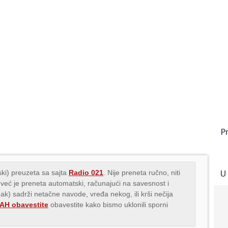
P
U
ki) preuzeta sa sajta
Radio 021
. Nije preneta ručno, niti
 već je preneta automatski, računajući na savesnost i
nak) sadrži netačne navode, vređa nekog, ili krši nečija
H obavestite
obavestite kako bismo uklonili sporni