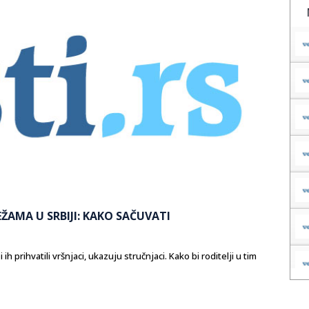
ŽAMA U SRBIJI: KAKO SAČUVATI
prihvatili vršnjaci, ukazuju stručnjaci. Kako bi roditelji u tim