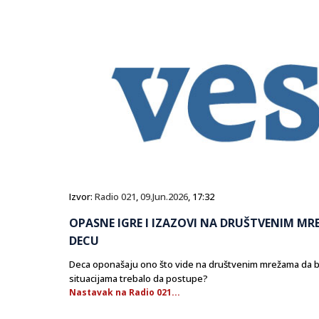
Izvor:
Radio 021
,
09.Jun.2026
, 17:32
OPASNE IGRE I IZAZOVI NA DRUŠTVENIM MRE
DECU
Deca oponašaju ono što vide na društvenim mrežama da bi ih 
situacijama trebalo da postupe?
Nastavak na Radio 021...