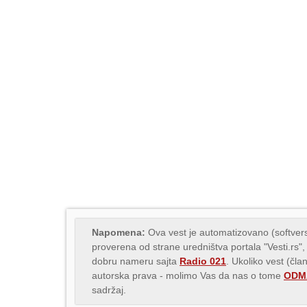
Napomena:
Ova vest je automatizovano (softvers
proverena od strane uredništva portala "Vesti.rs",
dobru nameru sajta
Radio 021
. Ukoliko vest (čla
autorska prava - molimo Vas da nas o tome
ODMA
sadržaj.