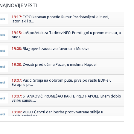
NAJNOVIJE VESTI
19:17:
EXPO karavan posetio Rumu: Predstavljeni kulturni,
istorijski i s...
19:15:
Loš početak za Tadićev NEC: Primili gol u prvom minutu, a
onda...
19:08:
Blagojević zaustavio favorita iz Moskve
19:08:
Zvezdi pred očima Pazar, u mislima Hapoel
19:07:
Vučić: Srbija na dobrom putu, prva po rastu BDP-a u
Evropi u pr...
19:07:
STANKOVIĆ PROMEŠAO KARTE PRED HAPOEL: Enem dobio
veliku šansu,...
19:06:
VIDEO Četvrti dan borbe protiv vatrene stihije u
Deliblatskoj pe...
19:05:
"Srbija nikada više neće ćutati!" Milićević poslao snažnu p...