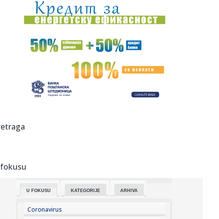
19:03:
HLADAN TUŠ ZA TADIĆA I NEC: Telstar šokirao Najmegen
već na s...
19:02:
Vučić najavio značajno veće plate i penzije! Predsednik
otkri...
19:02:
PSŽ ispustio prednost protiv Mančester junajteda
18:59:
Pogledajte kako izgleda raskošna vila Bogoljuba Karića na
moru:...
18:58:
Šok: Rumunija pobedila Srbiju košem u poslednjoj
retraga
sekundi! VIDEO
18:57:
Vučić: "Izbori najkasnije za tri meseca"; "Važno je da se ne
i...
 fokusu
18:50:
Drama na Dunavu kod Bele stene: Muškarac skočio iz
čamca da se...
U FOKUSU
KATEGORIJE
ARHIVA
18:50:
Zasukali rukave širom Beograda: Aktivisti SNS izašli na
teren, ...
Coronavirus