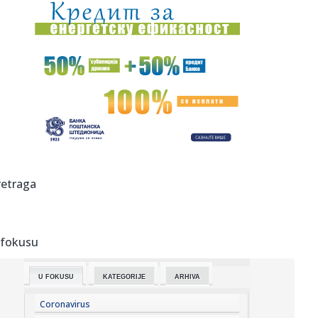
19:12:
Holivud okrenuo leđa Džaredu Letu? Ostao bez glavne
uloge nakon...
19:07:
Najniža godišnja inflacija u Grčkoj u zadnjih pet meseci
19:04:
Sergej Trifunović dao iskaz policiji; Evo šta je rekao o
incide...
19:03:
Zašto Zelenski baš sad stiže u Srbiju
19:03:
Stigli su novi Samsung preklopni kraljevi: Prodaja je
retraga
zvanično p...
19:03:
Smart otkrio novi gradski električni automobil na potpuno
neobi...
 fokusu
19:01:
Kada stigne leto, vraćamo se ovim domaćim filmskim
klasicima
U FOKUSU
KATEGORIJE
ARHIVA
19:00:
Na Jokić vs Vembanjama za 800 dinara
Coronavirus