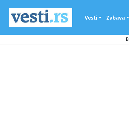
Vesti
Zabava
B