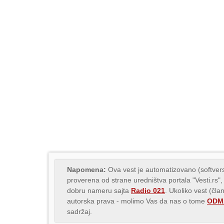
Napomena:
Ova vest je automatizovano (softvers
proverena od strane uredništva portala "Vesti.rs",
dobru nameru sajta
Radio 021
. Ukoliko vest (čla
autorska prava - molimo Vas da nas o tome
ODMA
sadržaj.