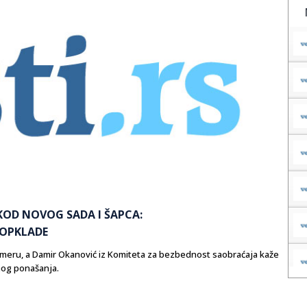
OD NOVOG SADA I ŠAPCA:
 OPKLADE
smeru, a Damir Okanović iz Komiteta za bezbednost saobraćaja kaže
rnog ponašanja.