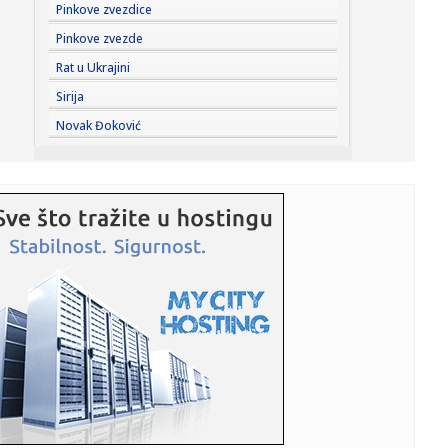
19:00:
“Rajaner” obustavlja letove ka i iz Niša
Pinkove zvezdice
Pinkove zvezde
18:58:
Zelenski stigao u Beograd
Rat u Ukrajini
Sirija
18:55:
HETAFE JAČA TIM PRED PARTIZAN: Španci doveli vrlo
Novak Đoković
iskusnog defa...
18:55:
VIDEO: Test Omoda 5 SHS-H Prime
18:53:
Hetafe čeka rasplet duela Partizana i Tobola i dovodi
novajlije ...
18:51:
Donbas "melje" rusku vojsku; Putin nema plan B
18:50:
Dosta sa „teatralnom diplomatijom“ – glavni iranski
pregova...
18:48:
Gužve na granici sa Hrvatskom: Na Batrovcima četiri sata
čekan...
18:47:
Majkl Džekson dobija nastavak filma koji je oborio
rekorde; Evo ...