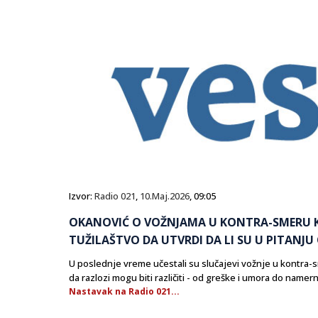
Izvor:
Radio 021
,
10.Maj.2026
, 09:05
OKANOVIĆ O VOŽNJAMA U KONTRA-SMERU K
TUŽILAŠTVO DA UTVRDI DA LI SU U PITANJU
U poslednje vreme učestali su slučajevi vožnje u kontra-
da razlozi mogu biti različiti - od greške i umora do name
Nastavak na Radio 021...