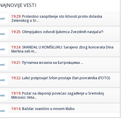
NAJNOVIJE VESTI
19:29:
Protestno saopštenje sto ličnosti protiv dolaska
Zelenskog u Sr...
19:25:
Olimpijakos odvodi ljubimca Zvezdinih navijača?!
19:24:
SKANDAL U KOMŠILUKU: Sarajevo zbog koncerata Dina
Merlina seli m...
19:21:
Путничка возила на Батровцима ...
19:22:
Lukić potpisuje! Srbin postaje član povratnika (FOTO)
19:19:
Požar na deponiji povećao zagađenje u Sremskoj
Mitrovici: Veta...
19:14:
Baždar zvanično u novom klubu
19:14:
Direktorka Batuta: Virus Zapadnog Nila prenose komarci
Culex od j...