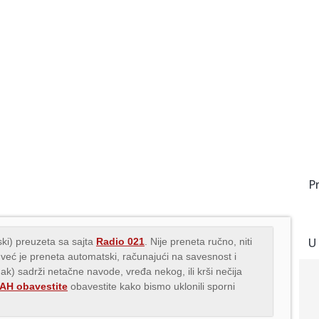
P
U
ki) preuzeta sa sajta
Radio 021
. Nije preneta ručno, niti
 već je preneta automatski, računajući na savesnost i
nak) sadrži netačne navode, vređa nekog, ili krši nečija
H obavestite
obavestite kako bismo uklonili sporni