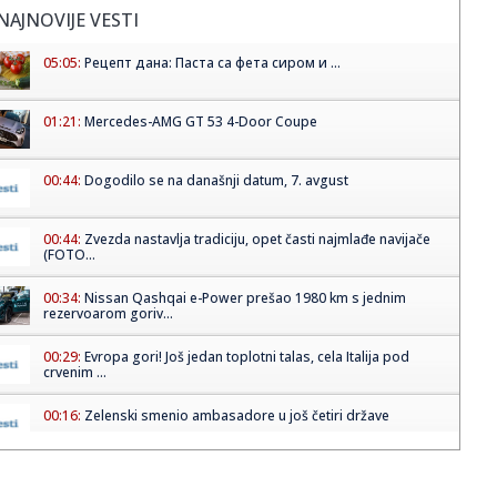
NAJNOVIJE VESTI
05:05:
Рецепт дана: Паста са фета сиром и ...
01:21:
Mercedes-AMG GT 53 4-Door Coupe
00:44:
Dogodilo se na današnji datum, 7. avgust
00:44:
Zvezda nastavlja tradiciju, opet časti najmlađe navijače
(FOTO...
00:34:
Nissan Qashqai e-Power prešao 1980 km s jednim
rezervoarom goriv...
00:29:
Evropa gori! Još jedan toplotni talas, cela Italija pod
crvenim ...
00:16:
Zelenski smenio ambasadore u još četiri države
00:09:
Humska konačno videla konkretan Partizan! Pogledajte
hajlajtse p...