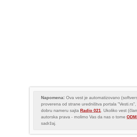
Napomena:
Ova vest je automatizovano (softvers
proverena od strane uredništva portala "Vesti.rs",
dobru nameru sajta
Radio 021
. Ukoliko vest (čla
autorska prava - molimo Vas da nas o tome
ODMA
sadržaj.