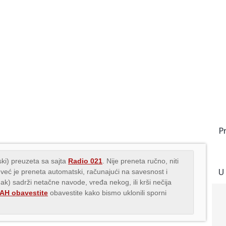
P
ki) preuzeta sa sajta
Radio 021
. Nije preneta ručno, niti
U
 već je preneta automatski, računajući na savesnost i
nak) sadrži netačne navode, vređa nekog, ili krši nečija
H obavestite
obavestite kako bismo uklonili sporni