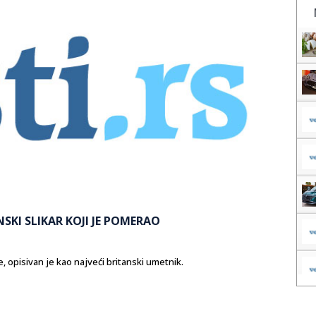
SKI SLIKAR KOJI JE POMERAO
e, opisivan je kao najveći britanski umetnik.