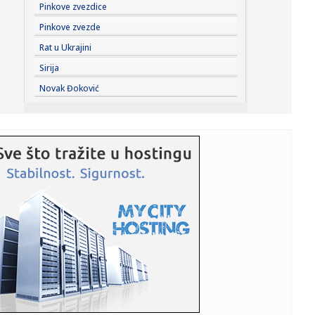
23:44:
"Mesi bi bio Pikaso" VIDEO
Pinkove zvezdice
Pinkove zvezde
23:41:
Marinović nakon pobjede: Zaslužili smo još koji gol, ali
Rat u Ukrajini
svaka...
Sirija
23:41:
Može li ljetna avantura ipak nekako prerasti u ozbiljnu
Novak Đoković
vezu?
23:38:
Partizan demolirao Tobol, Ilić konačno zadovoljan: Na
momente j...
23:36:
U Minhenu krenula serijska proizvodnja potpuno
električnog BMW-a...
23:35:
Otkriveni detalji pucnjave na američki konzulat; Iza svega
stoji...
23:34:
PRE PAR MESECI SANJALI TITULU, SADA IH SVI DEMOLIRAJU:
Benfika si...
23:33:
Težak udes žene iz BiH: Bmw-om se „zakucala“ u zid, na
nju ...
23:33:
Kratak predah od vrućina: Pljuskovi noćas stižu u region,
osvj...