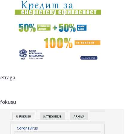
00:05:
Roganović ne pomišlja na opuštanje: Uvek ima mesta za
napredak...
00:04:
Vukotić ne zna ko je Baba: "Vidim da ga svi hvale"
00:01:
Na današnji dan, 7. avgust
23:59:
U predgrađu Damaska podignut autobus u vazduh, dve
osobe poginul...
23:55:
ROMAŠČENKO POSLE POTOPA U HUMSKOJ: Jedna stvar
retraga
posebno ga je ra...
23:54:
Aleksić: "Nemamo čega da se plašimo u Kazahstanu"
VIDEO
 fokusu
23:48:
Trener Tobola: "Hteli smo da Partizan napada po krilu"
U FOKUSU
KATEGORIJE
ARHIVA
23:47:
Škoda Peaq u serijskoj proizvodnji
Coronavirus