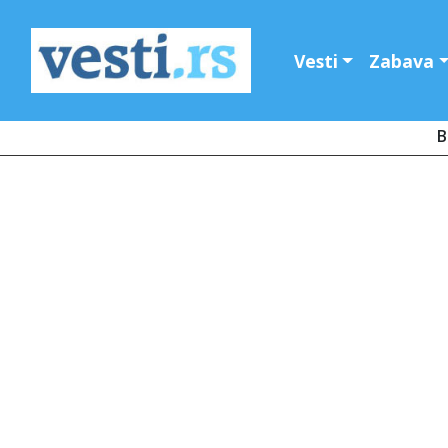
Vesti
Zabava
B