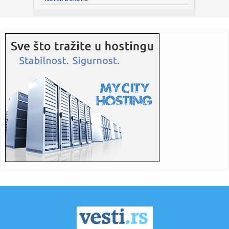
onda je Kan...
08:27:
Zanimljive činjenice o avionima koje možda niste znali
08:27:
Pismo čitalaca: Stop krivolovu na prepelicu
08:27:
Lov na luksuz i ekološku modu u second hand radnjama
08:24:
Вучић данас обилази радове на ...
08:24:
Vučić danas obilazi radove na rekonstrukciji Starog
železničk...
08:24:
Žene optužene da se udaju za ruske vojnike kako bi dobile
odšt...
08:24:
Brutalno udarila protivnicu, pa zapalila mreže objavom:
"Privile...
08:18:
Republika Srpska bilježi pad inflacije, šta nas očekuje u
dalj...