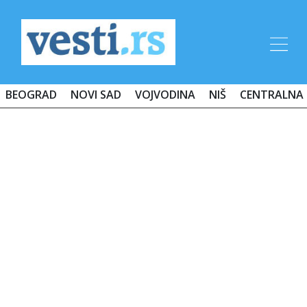
BEOGRAD
NOVI SAD
VOJVODINA
NIŠ
CENTRALNA 