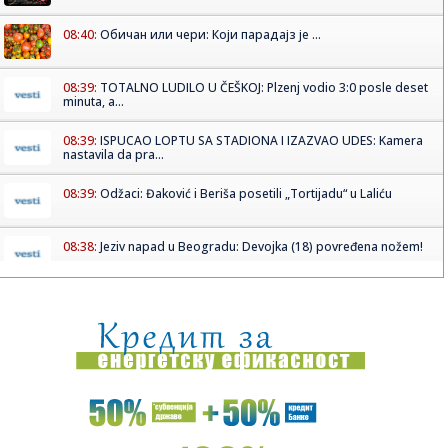
08:40:
Обичан или чери: Који парадајз је ...
08:39:
TOTALNO LUDILO U ČEŠKOJ: Plzenj vodio 3:0 posle deset
minuta, a...
08:39:
ISPUCAO LOPTU SA STADIONA I IZAZVAO UDES: Kamera
nastavila da pra...
08:39:
Odžaci: Đaković i Beriša posetili „Tortijadu“ u Laliću
08:38:
Jeziv napad u Beogradu: Devojka (18) povređena nožem!
08:38:
Сајам екологије на Новосадском ...
08:37:
Leto se ne predaje, i narednih dana sunčano i veoma toplo
08:35:
On je zvanično najbolji mladi trubač u Guči: "Nastaviću da
ra...