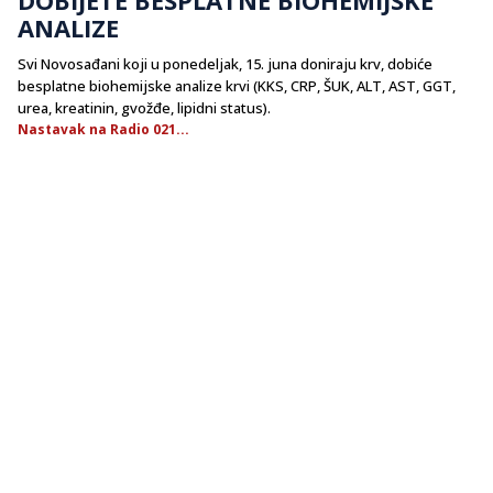
ANALIZE
Svi Novosađani koji u ponedeljak, 15. juna doniraju krv, dobiće
besplatne biohemijske analize krvi (KKS, CRP, ŠUK, ALT, AST, GGT,
urea, kreatinin, gvožđe, lipidni status).
Nastavak na Radio 021...