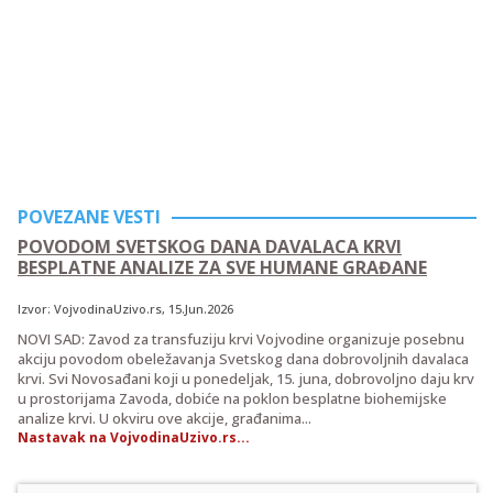
POVEZANE VESTI
POVODOM SVETSKOG DANA DAVALACA KRVI
BESPLATNE ANALIZE ZA SVE HUMANE GRAĐANE
Izvor:
VojvodinaUzivo.rs
, 15.Jun.2026
NOVI SAD: Zavod za transfuziju krvi Vojvodine organizuje posebnu
akciju povodom obeležavanja Svetskog dana dobrovoljnih davalaca
krvi. Svi Novosađani koji u ponedeljak, 15. juna, dobrovoljno daju krv
u prostorijama Zavoda, dobiće na poklon besplatne biohemijske
analize krvi. U okviru ove akcije, građanima...
Nastavak na VojvodinaUzivo.rs...