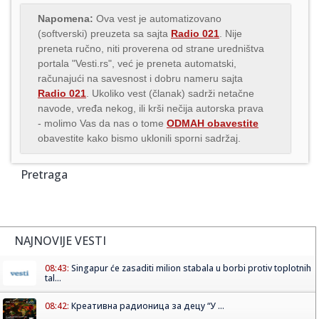
Napomena:
Ova vest je automatizovano
(softverski) preuzeta sa sajta
Radio 021
. Nije
preneta ručno, niti proverena od strane uredništva
portala "Vesti.rs", već je preneta automatski,
računajući na savesnost i dobru nameru sajta
Radio 021
. Ukoliko vest (članak) sadrži netačne
navode, vređa nekog, ili krši nečija autorska prava
- molimo Vas da nas o tome
ODMAH obavestite
obavestite kako bismo uklonili sporni sadržaj.
Pretraga
NAJNOVIJE VESTI
08:43:
Singapur će zasaditi milion stabala u borbi protiv toplotnih
tal...
08:42:
Креативна радионица за децу “У ...