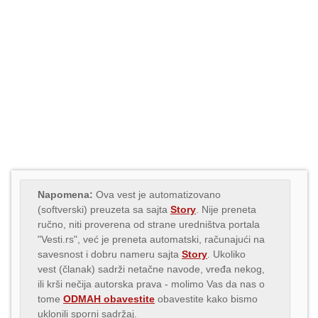
Napomena:
Ova vest je automatizovano
(softverski) preuzeta sa sajta
Story
. Nije preneta
ručno, niti proverena od strane uredništva portala
"Vesti.rs", već je preneta automatski, računajući na
savesnost i dobru nameru sajta
Story
. Ukoliko
vest (članak) sadrži netačne navode, vređa nekog,
ili krši nečija autorska prava - molimo Vas da nas o
tome
ODMAH obavestite
obavestite kako bismo
uklonili sporni sadržaj.