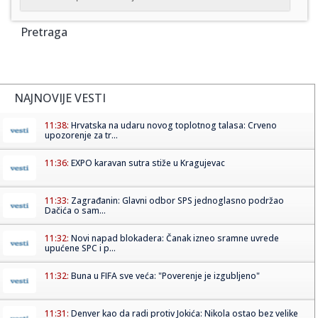
Pretraga
NAJNOVIJE VESTI
11:38:
Hrvatska na udaru novog toplotnog talasa: Crveno
upozorenje za tr...
11:36:
EXPO karavan sutra stiže u Kragujevac
11:33:
Zagrađanin: Glavni odbor SPS jednoglasno podržao
Dačića o sam...
11:32:
Novi napad blokadera: Čanak izneo sramne uvrede
upućene SPC i p...
11:32:
Buna u FIFA sve veća: "Poverenje je izgubljeno"
11:31:
Denver kao da radi protiv Jokića: Nikola ostao bez velike