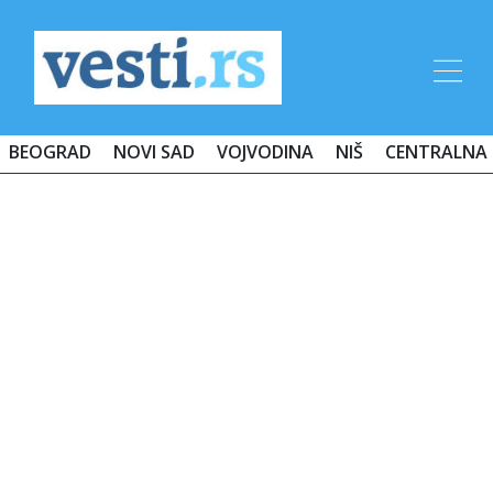
BEOGRAD
NOVI SAD
VOJVODINA
NIŠ
CENTRALNA 