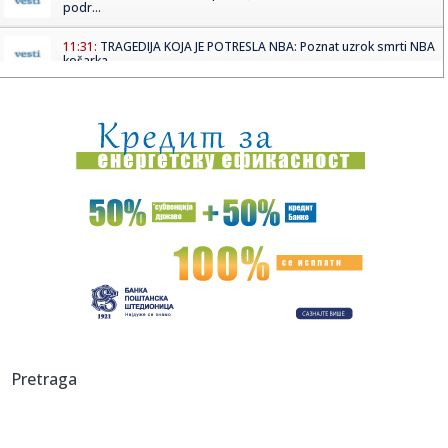
podr...
11:31:
TRAGEDIJA KOJA JE POTRESLA NBA: Poznat uzrok smrti NBA
košarka...
11:30:
Jovana brutalno pecnula Dragana nakon veridbe:
"Poklanjam mu titu...
11:28:
U požaru u Gornjem Milanovcu izgorela kompletna kuća
šestočla...
11:26:
Novak Đoković otvorio dušu: "Taj poraz me uništio"
11:26:
Na Zlatiboru žu-žu prodaju na komad
11:26:
Težak sudar više vozila na putu Stolac - Neum: Nekoliko
osoba p...
11:26:
Šest znakova koji mogu ukazivati na prevaru: Obratite
Pretraga
pažnju na...
11:26:
Sudar vozova kod Bjelovara, ima povrijeđenih