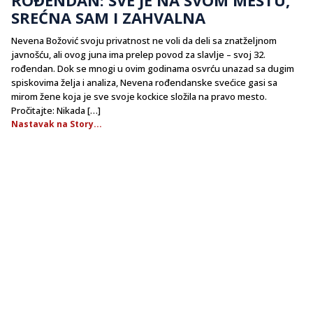
SREĆNA SAM I ZAHVALNA
Nevena Božović svoju privatnost ne voli da deli sa znatželjnom
javnošću, ali ovog juna ima prelep povod za slavlje – svoj 32.
rođendan. Dok se mnogi u ovim godinama osvrću unazad sa dugim
spiskovima želja i analiza, Nevena rođendanske svećice gasi sa
mirom žene koja je sve svoje kockice složila na pravo mesto.
Pročitajte: Nikada […]
Nastavak na Story...