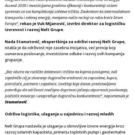
Ascend 2030 i investicijama gradimo efikasniji i konkurentniji sistem
spreman za sve kompleksnije zahteve tržišta. Zaokretom ka intermodalnom
transportu i zelenoj energiji, menjamo način na koji se roba kreće širom
Evrope”,
rekao je Vuk Mijanović, izvršni direktor za logističku
izvrsnost i razvoj Nelt Grupe.
Nada Stamatović, ekspertkinja za održivi razvoj Nelt Grupe,
istakla je da održivost nije zasebna inicijativa, već princip koji
usmerava poslovanje, investicione odluke i razvoj svih kompanija
grupacije.
„Bez obzira na različite delatnosti i tržišta na kojima poslujemo, naš
zajednički cilj je stvaranje dugoročne vrednosti za zaposlene, kupce,
potrošače, partnere i zajednice. Izveštaji koje danas predstavljamo
potvrđuju da održivost značajno doprinosi jačanju otpornosti poslovanja,
podstiče inovacije i unapređuje dugoročnu konkurentnost”, napomenula je
Stamatović
.
Održiva logistika,
ulaganje u zajednicu i razvoj mladih
Nelt Grupa nastavila je ulaganja u obnovljive izvore energije kroz
razvoj solarnih kapaciteta, primenu toplotnih pumpi i geotermalne