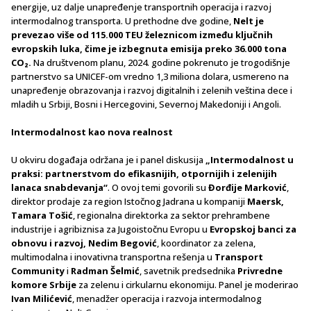
energije, uz dalje unapređenje transportnih operacija i razvoj
intermodalnog transporta. U prethodne dve godine,
Nelt je
prevezao više od 115.000 TEU železnicom između ključnih
evropskih luka, čime je izbegnuta emisija preko 36.000 tona
CO₂.
Na društvenom planu, 2024. godine pokrenuto je trogodišnje
partnerstvo sa UNICEF-om vredno 1,3 miliona dolara, usmereno na
unapređenje obrazovanja i razvoj digitalnih i zelenih veština dece i
mladih u Srbiji, Bosni i Hercegovini, Severnoj Makedoniji i Angoli.
Intermodalnost kao nova realnost
U okviru događaja održana je i panel diskusija
„Intermodalnost u
praksi: partnerstvom do efikasnijih, otpornijih i zelenijih
lanaca snabdevanja“
. O ovoj temi govorili su
Đorđije Marković
,
direktor prodaje za region Istočnog Jadrana u kompaniji
Maersk,
Tamara Tošić
, regionalna direktorka za sektor prehrambene
industrije i agribiznisa za Jugoistočnu Evropu u
Evropskoj banci za
obnovu i razvoj, Nedim Begović
, koordinator za zelena,
multimodalna i inovativna transportna rešenja u
Transport
Community
i
Radman Šelmić
, savetnik predsednika
Privredne
komore Srbije
za zelenu i cirkularnu ekonomiju. Panel je moderirao
Ivan Milićević
, menadžer operacija i razvoja intermodalnog