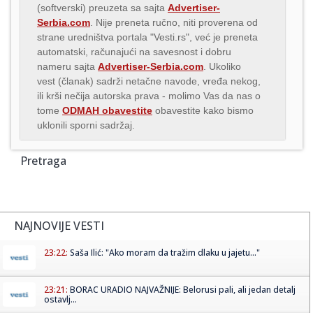
(softverski) preuzeta sa sajta
Advertiser-
Serbia.com
. Nije preneta ručno, niti proverena od
strane uredništva portala "Vesti.rs", već je preneta
automatski, računajući na savesnost i dobru
nameru sajta
Advertiser-Serbia.com
. Ukoliko
vest (članak) sadrži netačne navode, vređa nekog,
ili krši nečija autorska prava - molimo Vas da nas o
tome
ODMAH obavestite
obavestite kako bismo
uklonili sporni sadržaj.
Pretraga
NAJNOVIJE VESTI
23:22:
Saša Ilić: "Ako moram da tražim dlaku u jajetu..."
23:21:
BORAC URADIO NAJVAŽNIJE: Belorusi pali, ali jedan detalj
ostavlj...