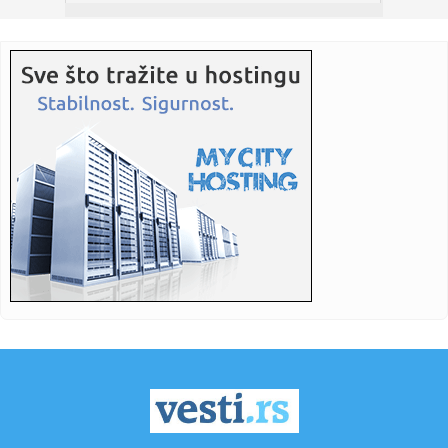
22:43:
Slovačka izmerila rekordnu temperaturu od 42,2 stepena
Celzijusa
22:39:
Sad VAR nema šta da traži – pogodio Zubairu VIDEO
22:39:
Od sutra restrikcije vode u delovima opštine Arilje
22:36:
Maja pobesnela zbog Asmina i njegove bankarke, pa
otkrila: "On vi...
22:35:
Drama u Hrvatskoj: Požar uništio apartman, vlasnik tvrdi da
su ...
22:35:
Sudar dva tramvaja u Njemačkoj, više od 25 povrijeđenih
22:35:
Ovi horoskopski znakovi najviše uživaju u ljetu
22:35:
Savić srušio Vitebsk: Borac nosi prednost na revanš
(VIDEO)