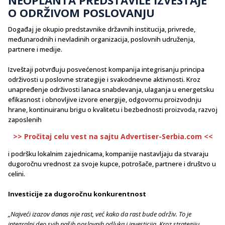
O ODRŽIVOM POSLOVANJU
Događaj je okupio predstavnike državnih institucija, privrede,
međunarodnih i nevladinih organizacija, poslovnih udruženja,
partnere i medije.
Izveštaji potvrđuju posvećenost kompanija integrisanju principa
održivosti u poslovne strategije i svakodnevne aktivnosti. Kroz
unapređenje održivosti lanaca snabdevanja, ulaganja u energetsku
efikasnost i obnovljive izvore energije, odgovornu proizvodnju
hrane, kontinuiranu brigu o kvalitetu i bezbednosti proizvoda, razvoj
zaposlenih
>> Pročitaj celu vest na sajtu Advertiser-Serbia.com <<
i podršku lokalnim zajednicama, kompanije nastavljaju da stvaraju
dugoročnu vrednost za svoje kupce, potrošače, partnere i društvo u
celini.
Investicije za dugoročnu konkurentnost
„Najveći izazov danas nije rast, već kako da rast bude održiv. To je
integralni deo svih naših poslovnih odluka i investicija. Kroz strategiju