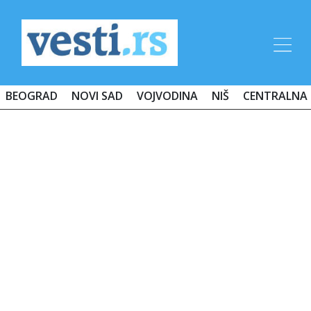
BEOGRAD
NOVI SAD
VOJVODINA
NIŠ
CENTRALNA 