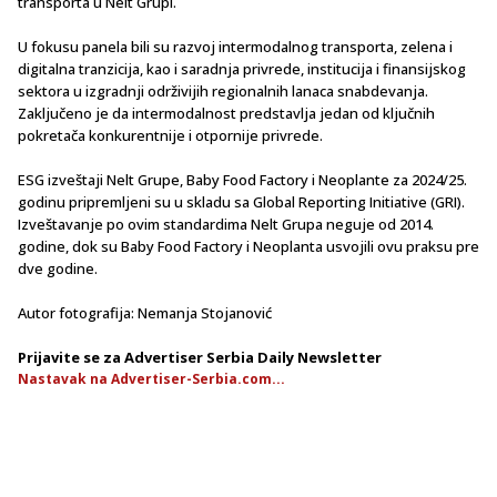
transporta u Nelt Grupi.
U fokusu panela bili su razvoj intermodalnog transporta, zelena i
digitalna tranzicija, kao i saradnja privrede, institucija i finansijskog
sektora u izgradnji održivijih regionalnih lanaca snabdevanja.
Zaključeno je da intermodalnost predstavlja jedan od ključnih
pokretača konkurentnije i otpornije privrede.
ESG izveštaji Nelt Grupe, Baby Food Factory i Neoplante za 2024/25.
godinu pripremljeni su u skladu sa Global Reporting Initiative (GRI).
Izveštavanje po ovim standardima Nelt Grupa neguje od 2014.
godine, dok su Baby Food Factory i Neoplanta usvojili ovu praksu pre
dve godine.
Autor fotografija: Nemanja Stojanović
Prijavite se za Advertiser Serbia Daily Newsletter
Nastavak na Advertiser-Serbia.com...