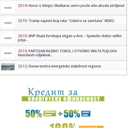
23:19:
Horor u Višnjici: Muškarac umro posle više uboda stršljena!
23:15:
Tramp najavio kraj rata: "Uskoro se završava" VIDEO
23:15:
MVP finala Evrokupa stigao u Aris – Spanulis dobio veliko
poja...
23:13:
PARTIZAN RAZBIO TOBOL I OTVORIO VRATA PLEJ-OFA:
Humskom odjekival...
23:12:
Dunav testira energetsku stabilnost regiona
23:11:
Saša Ilić se obraća posle meča sa Tobolom
23:02:
Minimalac dominantne Rijeke, šok za Škendiju na Ostrvu
23:00:
Vučić kaže da će poštovati zakon “iako je glup”
22:58:
FIFA im uplatila novac, oni odbijaju da podrže Infantina