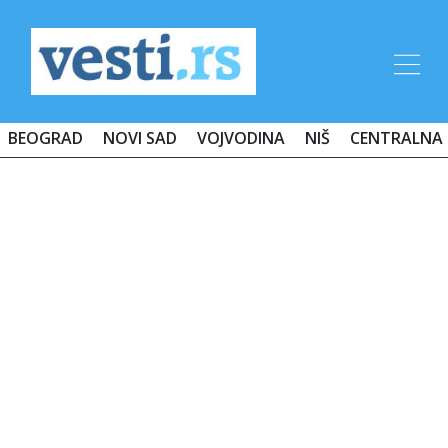
BEOGRAD
NOVI SAD
VOJVODINA
NIŠ
CENTRALNA 