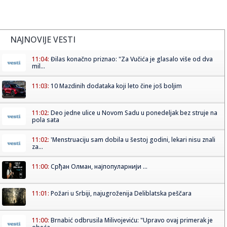
NAJNOVIJE VESTI
11:04:
Đilas konačno priznao: "Za Vučića je glasalo više od dva
mil...
11:03:
10 Mazdinih dodataka koji leto čine još boljim
11:02:
Deo jedne ulice u Novom Sadu u ponedeljak bez struje na
pola sata
11:02:
'Menstruaciju sam dobila u šestoj godini, lekari nisu znali
za...
11:00:
Срђан Олман, најпопуларнији ...
11:01:
Požari u Srbiji, najugroženija Deliblatska peščara
11:00:
Brnabić odbrusila Milivojeviću: "Upravo ovaj primerak je