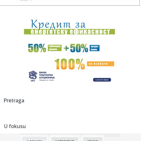
obeća...
11:00:
Pakao na aerodromima zbog sukoba Španije i Italije:
Policija pro...
10:59:
Sve spremno za gradnju novog auto-puta u BiH: Deonica
od 44 kilom...
10:59:
Na stotine ljudi čekalo Ronalda i Georginu ispred
katedrale: Usl...
10:59:
CRVENA ZVEZDA JE DETONIRALA BOMBU: Najpotcenjeniji
igrač Evrolig...
10:57:
Iako pod "vetom", Đokić se dodvorava blokaderima: Na
skupu u Vr...
10:53:
Пад производње у нуклеарној ...
Pretraga
10:55:
Ovako su lagali i o zvučnom topu: Blokaderi snimak iz
Španije k...
U fokusu
10:53:
Nik Vajler-Beb u Zvezdi!