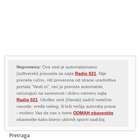
Napomena:
Ova vest je automatizovano
(softverski) preuzeta sa sajta
Radio 021
. Nije
preneta ručno, niti proverena od strane uredništva
portala "Vesti.rs", već je preneta automatski,
računajući na savesnost i dobru nameru sajta
Radio 021
. Ukoliko vest (članak) sadrži netačne
navode, vređa nekog, ili krši nečija autorska prava
- molimo Vas da nas o tome
ODMAH obavestite
obavestite kako bismo uklonili sporni sadržaj.
Pretraga