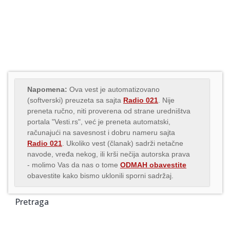
Napomena:
Ova vest je automatizovano
(softverski) preuzeta sa sajta
Radio 021
. Nije
preneta ručno, niti proverena od strane uredništva
portala "Vesti.rs", već je preneta automatski,
računajući na savesnost i dobru nameru sajta
Radio 021
. Ukoliko vest (članak) sadrži netačne
navode, vređa nekog, ili krši nečija autorska prava
- molimo Vas da nas o tome
ODMAH obavestite
obavestite kako bismo uklonili sporni sadržaj.
Pretraga