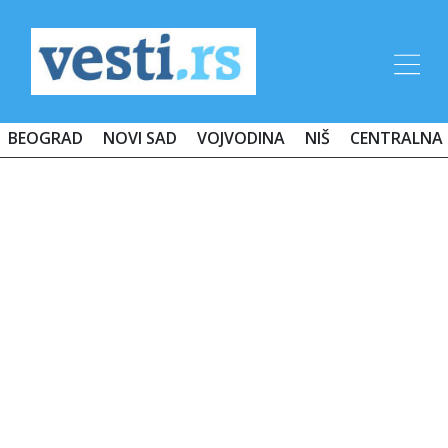
BEOGRAD
NOVI SAD
VOJVODINA
NIŠ
CENTRALNA 