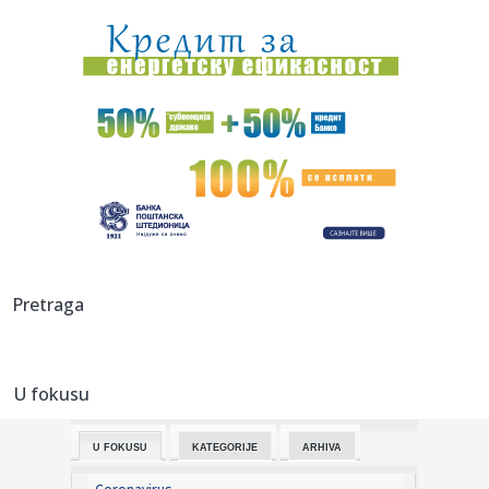
Hokenhajmringu
20:28:
Litvanci surovo iskreni: "Niko nije uzbuđen zbog Partizana –
Z...
20:27:
Smailagić je predstavljen - više nema dileme gde nastavlja
kari...
20:26:
Izdato upozorenje, nacija na nogama: Stiže snažan tajfun,
oček...
20:22:
Rusi žestoko napali; Sve gori – na udaru i Nemci
FOTO/VIDEO
20:21:
Stoner o Banjaji: "Žao mi je"
Pretraga
20:21:
SRBIN UTIŠAO SOLUN: Za ovo mu je bilo potrebno samo
16 sekundi!
U fokusu
20:20:
Izbor novog visokog predstavnika u BiH posle oktobarskih
opštih ...
U FOKUSU
KATEGORIJE
ARHIVA
20:14:
Brza pruga između Beograda i Budimpešte najavljena za
jesen