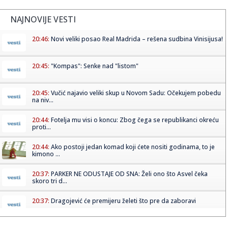
NAJNOVIJE VESTI
20:46:
Novi veliki posao Real Madrida – rešena sudbina Vinisijusa!
20:45:
"Kompas": Senke nad "listom"
20:45:
Vučić najavio veliki skup u Novom Sadu: Očekujem pobedu
na niv...
20:44:
Fotelja mu visi o koncu: Zbog čega se republikanci okreću
proti...
20:44:
Ako postoji jedan komad koji ćete nositi godinama, to je
kimono ...
20:37:
PARKER NE ODUSTAJE OD SNA: Želi ono što Asvel čeka
skoro tri d...
20:37:
Dragojević će premijeru želeti što pre da zaboravi
20:36:
Lamborghini Revuelto SV postavio novi rekord na