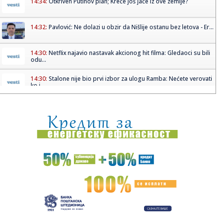
14:34:
Otkriven Putinov plan; Kreće još jače iz ove zemlje?
14:32:
Pavlović: Ne dolazi u obzir da Nišlije ostanu bez letova - Er...
14:30:
Netflix najavio nastavak akcionog hit filma: Gledaoci su bili
odu...
14:30:
Stalone nije bio prvi izbor za ulogu Ramba: Nećete verovati
ko j...
14:30:
Novi Sad: Policija rasvetlila nekoliko teških krađa
14:27:
Uroš Nikolić stigao u Čukarički
14:27:
Najbolji kad je najteže – Sinančević u finalu EP!
14:25:
Uhapšena zbog krađe minđuše - strgnula je baki iz uha
14:25:
Svetska tražnja za zlatom raste – tržište vredno 380
milijar...