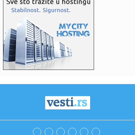
14:13:
Miletić: Problemi u zdravstvu nisu vezani za jedan grad,
svugde ...
14:12:
Vratio se iz Njemačke u BiH i nije požalio: Preporodio sam
se
14:12:
Mrlje od lubenice na majici su vam pokvarile dan? Uz ovaj
trik bi...
14:12:
Poznate plate igrača Makabija – Madar igra za 2 miliona,
Lundb...
14:12:
Banjalučki "Ćevap fest" od 1. do 14. septembra
14:12:
Monsun i tropski cikloni odnijeli 13 života na Filipinima
14:12:
Dječak iz BiH uspješno se oporavlja nakon ugradnje
vještačkog...
14:12:
Poznato stanje ranjenog u pucnjavi u Brčkom
14:10:
Nastavljaju se pregovori?