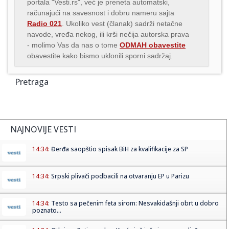
portala "Vesti.rs", već je preneta automatski,
računajući na savesnost i dobru nameru sajta
Radio 021
. Ukoliko vest (članak) sadrži netačne
navode, vređa nekog, ili krši nečija autorska prava
- molimo Vas da nas o tome
ODMAH obavestite
obavestite kako bismo uklonili sporni sadržaj.
Pretraga
NAJNOVIJE VESTI
14:34:
Đerđa saopštio spisak BiH za kvalifikacije za SP
14:34:
Srpski plivači podbacili na otvaranju EP u Parizu
14:34:
Testo sa pečenim feta sirom: Nesvakidašnji obrt u dobro
poznato...