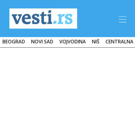
BEOGRAD
NOVI SAD
VOJVODINA
NIŠ
CENTRALNA 