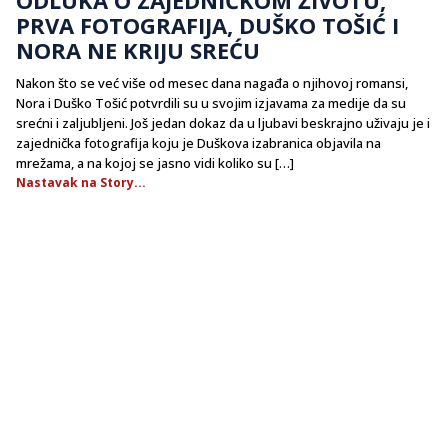
PRVA FOTOGRAFIJA, DUŠKO TOŠIĆ I
NORA NE KRIJU SREĆU
Nakon što se već više od mesec dana nagađa o njihovoj romansi,
Nora i Duško Tošić potvrdili su u svojim izjavama za medije da su
srećni i zaljubljeni. Još jedan dokaz da u ljubavi beskrajno uživaju je i
zajednička fotografija koju je Duškova izabranica objavila na
mrežama, a na kojoj se jasno vidi koliko su […]
Nastavak na Story...