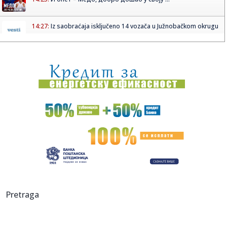
14:27:
Iz saobraćaja isključeno 14 vozača u Južnobačkom okrugu
14:27:
Tramp javno odbio Zelenskog: Nema više raketa za vas,
potrebne s...
14:26:
Prvi put viđeni vrtlozi na Suncu: Naučnici rešavaju misteriju
...
14:24:
Znakovi da vaš pas možda pati od artritisa
14:24:
Španija zaprijetila Italiji kontramjerama
14:24:
Zatražen pritvor uhapšenima u akciji "Trasa"
14:24:
Stabilnije vodosnabdijevanje sjevera Banjaluke od 15.
Pretraga
avgusta
14:24:
Skejo odbrusio Pupovcu: "On će mi govoriti kakve brkove
treba da...