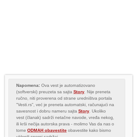
Napomena:
Ova vest je automatizovano
(softverski) preuzeta sa sajta
Story
. Nije preneta
ručno, niti proverena od strane uredništva portala
"Vesti.rs", već je preneta automatski, računajući na
savesnost i dobru nameru sajta
Story
. Ukoliko
vest (članak) sadrži netačne navode, vređa nekog,
ili krši nečija autorska prava - molimo Vas da nas o
tome
ODMAH obavestite
obavestite kako bismo
uklonili sporni sadržaj.