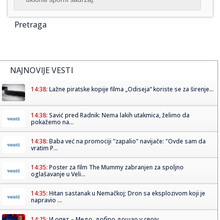
Pretraga
NAJNOVIJE VESTI
14:38:
Lažne piratske kopije filma „Odiseja“ koriste se za širenje...
14:38:
Savić pred Radnik: Nema lakih utakmica, želimo da
pokažemo na...
14:38:
Baba već na promociji "zapalio" navijače: "Ovde sam da
vratim P...
14:35:
Poster za film The Mummy zabranjen za spoljno
oglašavanje u Veli...
14:35:
Hitan sastanak u Nemačkoj; Dron sa eksplozivom koji je
napravio ...
14:25:
И опет – Медо, добро дошао у своју ...