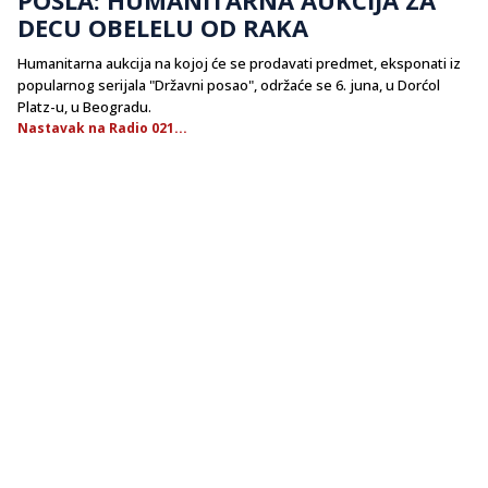
DECU OBELELU OD RAKA
Humanitarna aukcija na kojoj će se prodavati predmet, eksponati iz
popularnog serijala "Državni posao", održaće se 6. juna, u Dorćol
Platz-u, u Beogradu.
Nastavak na Radio 021...