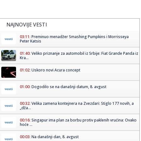
NAJNOVIJE VESTI
03:11:
Preminuo menadžer Smashing Pumpkins i Morrisseya
Peter Katsis
01:40:
Veliko priznanje za automobil iz Srbije: Fiat Grande Panda iz
Kra...
01:02:
Uskoro novi Acura concept
01:00:
Dogodilo se na današnji datum, 8. avgust
00:32:
Velika zamena kontejnera na Zvezdari: Stiglo 177 novih, a
„dža...
00:16:
Singapur ima plan za borbu protiv paklenih vrućina: Ovako
hoće ...
00:03:
Na današnji dan, 8. avgust