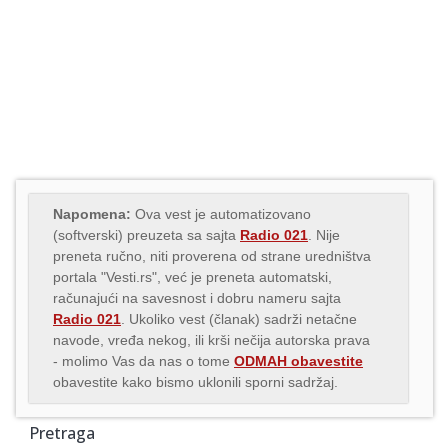
Napomena:
Ova vest je automatizovano
(softverski) preuzeta sa sajta
Radio 021
. Nije
preneta ručno, niti proverena od strane uredništva
portala "Vesti.rs", već je preneta automatski,
računajući na savesnost i dobru nameru sajta
Radio 021
. Ukoliko vest (članak) sadrži netačne
navode, vređa nekog, ili krši nečija autorska prava
- molimo Vas da nas o tome
ODMAH obavestite
obavestite kako bismo uklonili sporni sadržaj.
Pretraga