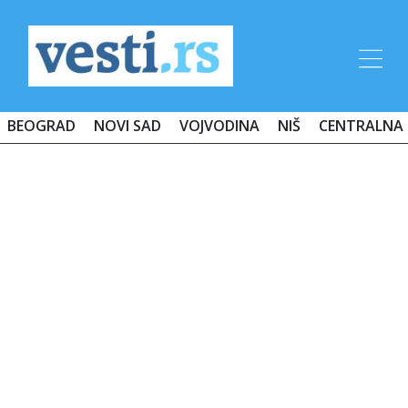
BEOGRAD
NOVI SAD
VOJVODINA
NIŠ
CENTRALNA 