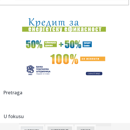
00:03:
Volkswagen menja poslovnu strategiju u SAD
23:51:
PARTIZAN TRLJA RUKE: Transfer Saše Lukića doneo crno-
belima 300...
23:48:
Otišao iz Arsenala pre nego što su podigli trofej – vratio
se...
23:47:
Srpkinje pronašle novčanik u Čanju, pa uradile nešto što je
...
23:46:
Detalji drame na nemačkom aerodromu: Vozač nogom
izbacio dron s...
23:42:
Kraj za Aleksandru i Anu: Eliminisane već na startu
Pretraga
23:35:
"Nema lakih utakmica, ali mi smo Vojvodina"
U fokusu
23:33:
Ribakina sigurna u Torontu