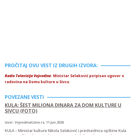
PROČITAJ OVU VEST IZ DRUGIH IZVORA:
Radio Televizija Vojvodine
: Ministar Selaković potpisao ugovor o
radovina na Domu kulture u Sivcu
POVEZANE VESTI
KULA: ŠEST MILIONA DINARA ZA DOM KULTURE U
SIVCU (FOTO)
Izvor:
VojvodinaUzivo.rs
, 11.Jun.2026
KULA – Ministar kulture Nikola Selaković i predsednica opštine Kula