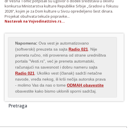
dr Vesna Tomić potpisali su ugovor o dodeli sredstava u okviru
konkursa Ministarstva kulture Republike Srbije „Gradovi u fokusu
2026“, kojim je za Dom kulture u Sivcu opredeljeno šest dinara.
Projekat obuhvata tekuće popravke...
Nastavak na VojvodinaUzivo.rs...
Napomena:
Ova vest je automatizovano
(softverski) preuzeta sa sajta
Radio 021
. Nije
preneta ručno, niti proverena od strane uredništva
portala "Vesti.rs", već je preneta automatski,
računajući na savesnost i dobru nameru sajta
Radio 021
. Ukoliko vest (članak) sadrži netačne
navode, vređa nekog, ili krši nečija autorska prava
- molimo Vas da nas o tome
ODMAH obavestite
obavestite kako bismo uklonili sporni sadržaj.
Pretraga