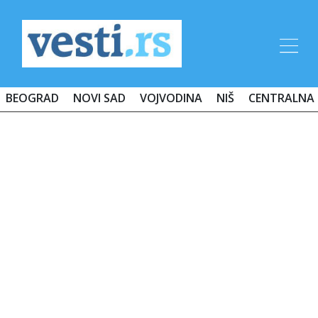
BEOGRAD
NOVI SAD
VOJVODINA
NIŠ
CENTRALNA 