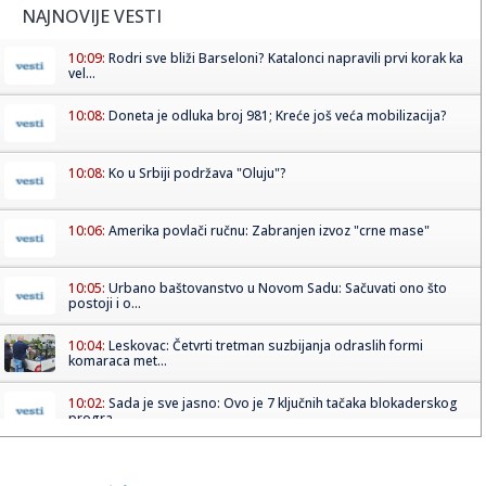
NAJNOVIJE VESTI
10:09:
Rodri sve bliži Barseloni? Katalonci napravili prvi korak ka
vel...
10:08:
Doneta je odluka broj 981; Kreće još veća mobilizacija?
10:08:
Ko u Srbiji podržava "Oluju"?
10:06:
Amerika povlači ručnu: Zabranjen izvoz "crne mase"
10:05:
Urbano baštovanstvo u Novom Sadu: Sačuvati ono što
postoji i o...
10:04:
Leskovac: Četvrti tretman suzbijanja odraslih formi
komaraca met...
10:02:
Sada je sve jasno: Ovo je 7 ključnih tačaka blokaderskog
progra...
10:01:
VIDEO: Test Porsche Cayenne Electric