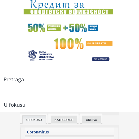
10:00:
Vojna saradnja: Srbija i Ukrajina zajedno prave fabriku
dronova?
10:00:
Lažni doktori i prevaranti, ne odustaju u Vranju: Od žene
uzeli...
10:00:
Mile Ristović: Danas nema ničeg jadnijeg nego biti Ćaci.
09:59:
Ko u Srbiji podržava "Oluju"?
09:57:
У АПАТИНУ ПРИКУПЉЕНО 16 ЈЕДИНИЦА ...
Pretraga
09:58:
Nove užasne vesti sa Tajlanda; Ubio babu i dedu, pa
krenuo u krv...
U fokusu
09:58:
Manje od 100 dana do izbora: Vučević: Blokaderska lista
vodi, a...
U FOKUSU
KATEGORIJE
ARHIVA
09:57:
VRANJANCI NE NASEDAJTE NA POZIVE: Još jedna Vranjanka
žrva la...
Coronavirus