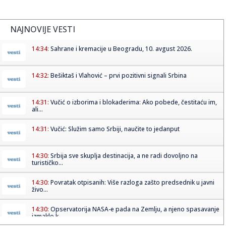
NAJNOVIJE VESTI
14:34:
Sahrane i kremacije u Beogradu, 10. avgust 2026.
14:32:
Bešiktaš i Vlahović – prvi pozitivni signali Srbina
14:31:
Vučić o izborima i blokaderima: Ako pobede, čestitaću im,
ali...
14:31:
Vučić: Služim samo Srbiji, naučite to jedanput
14:30:
Srbija sve skuplja destinacija, a ne radi dovoljno na
turističko...
14:30:
Povratak otpisanih: Više razloga zašto predsednik u javni
živo...
14:30:
Opservatorija NASA-e pada na Zemlju, a njeno spasavanje
izmaklo k...