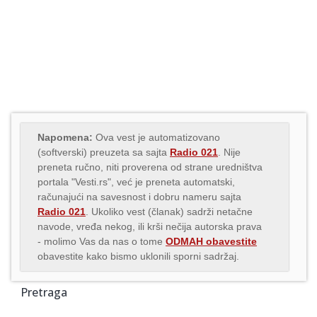
Napomena:
Ova vest je automatizovano
(softverski) preuzeta sa sajta
Radio 021
. Nije
preneta ručno, niti proverena od strane uredništva
portala "Vesti.rs", već je preneta automatski,
računajući na savesnost i dobru nameru sajta
Radio 021
. Ukoliko vest (članak) sadrži netačne
navode, vređa nekog, ili krši nečija autorska prava
- molimo Vas da nas o tome
ODMAH obavestite
obavestite kako bismo uklonili sporni sadržaj.
Pretraga