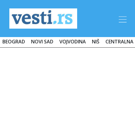
BEOGRAD
NOVI SAD
VOJVODINA
NIŠ
CENTRALNA 