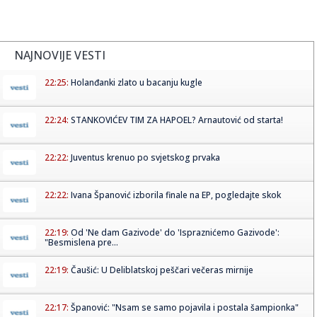
NAJNOVIJE VESTI
22:25:
Holanđanki zlato u bacanju kugle
22:24:
STANKOVIĆEV TIM ZA HAPOEL? Arnautović od starta!
22:22:
Juventus krenuo po svjetskog prvaka
22:22:
Ivana Španović izborila finale na EP, pogledajte skok
22:19:
Od 'Ne dam Gazivode' do 'Ispraznićemo Gazivode':
"Besmislena pre...
22:19:
Čaušić: U Deliblatskoj peščari večeras mirnije
22:17:
Španović: "Nsam se samo pojavila i postala šampionka"