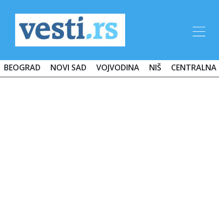
BEOGRAD
NOVI SAD
VOJVODINA
NIŠ
CENTRALNA 