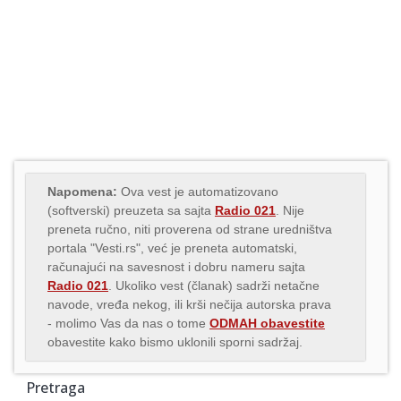
Napomena:
Ova vest je automatizovano
(softverski) preuzeta sa sajta
Radio 021
. Nije
preneta ručno, niti proverena od strane uredništva
portala "Vesti.rs", već je preneta automatski,
računajući na savesnost i dobru nameru sajta
Radio 021
. Ukoliko vest (članak) sadrži netačne
navode, vređa nekog, ili krši nečija autorska prava
- molimo Vas da nas o tome
ODMAH obavestite
obavestite kako bismo uklonili sporni sadržaj.
Pretraga