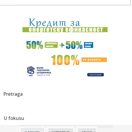
22:17:
Neprijatno iznenađenje pred put: Agencije traže dodatni
novac, ...
22:14:
Vučić iz Kokinog Broda: "Ni na Braču, ni na Hvaru, Atini ili B...
22:12:
High End Show, Beč 2026
22:09:
Vildoza ekspresno napušta Beograd: Košarkaš Partizana
dobio po...
22:08:
Devojka napadnuta u zgradi u Novom Sadu, četiri dana
kasnije nap...
22:08:
"Džabari Parker mi je dao najbolji savet u životu"
Pretraga
22:07:
Objavljen emotivni trejler za dokumentarac o Travis
Barkeru
U fokusu
22:05:
Aleksandrija oborila lični rekord, ali ostala bez finala