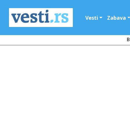
Vesti
Zabava
B