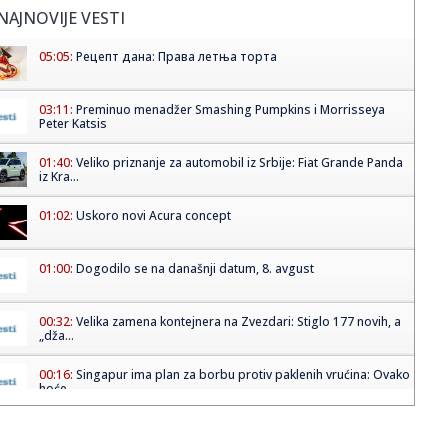
NAJNOVIJE VESTI
05:05:
Рецепт дана: Права летња торта
03:11:
Preminuo menadžer Smashing Pumpkins i Morrisseya
Peter Katsis
01:40:
Veliko priznanje za automobil iz Srbije: Fiat Grande Panda
iz Kra...
01:02:
Uskoro novi Acura concept
01:00:
Dogodilo se na današnji datum, 8. avgust
00:32:
Velika zamena kontejnera na Zvezdari: Stiglo 177 novih, a
„dža...
00:16:
Singapur ima plan za borbu protiv paklenih vrućina: Ovako
hoće ...
00:03:
Na današnji dan, 8. avgust