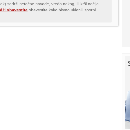
nak) sadrži netačne navode, vređa nekog, ili krši nečija
H obavestite
obavestite kako bismo uklonili sporni