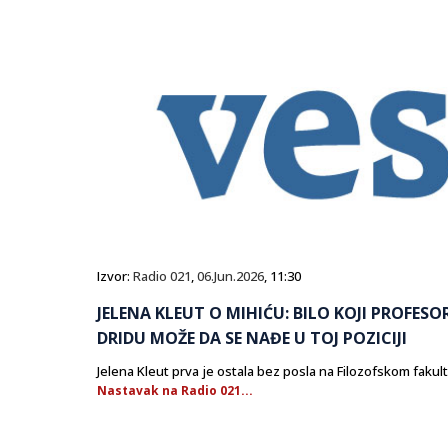
Izvor:
Radio 021
,
06.Jun.2026
, 11:30
JELENA KLEUT O MIHIĆU: BILO KOJI PROFESOR
DRIDU MOŽE DA SE NAĐE U TOJ POZICIJI
Jelena Kleut prva je ostala bez posla na Filozofskom fakul
Nastavak na Radio 021...