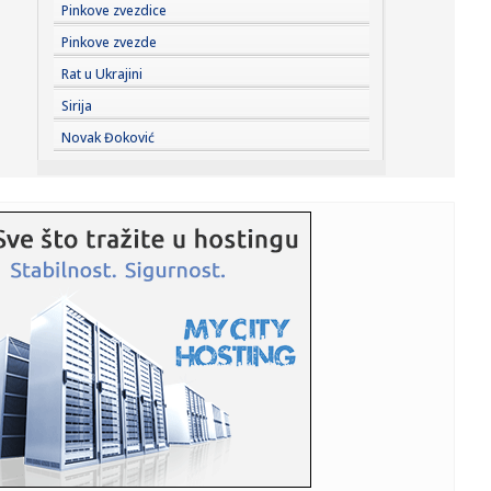
23:32:
Brenin potez posle pada razbesneo javnost: Devojka joj
Pinkove zvezdice
pružila r...
Pinkove zvezde
23:29:
Američki Senat usvojio zakon o sankcijama Rusiji usmjeren
Rat u Ukrajini
na ene...
Sirija
23:27:
Hitno se oglasili Rusi: "Provokacija!"
Novak Đoković
23:25:
MUP: Aktivna četiri veća požara, najveći izbio u mestu
Šumar...
23:24:
Ako ste planirali da kupite polovan automobil u Nemačkoj,
pogled...
23:22:
KAKVA PORUKA PRED NASTAVAK SEZONE: Srbija nadigrala
Rusiju posle ...
23:21:
Nestao nakit vrijedan 10.000 evra: Snimak otkrio krajnje
neobičn...
23:21:
Krvoproliće u Gracu: Turčin izbo muškarca iz BiH i još
dvojic...
23:21:
Španija od subote uvodi kontrole za putnike iz Italije: Evo
šta...