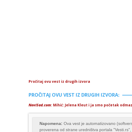
Pročitaj ovu vest iz drugih izvora
PROČITAJ OVU VEST IZ DRUGIH IZVORA:
NoviSad.com
: Mihić: Jelena Kleut i ja smo početak od
Napomena:
Ova vest je automatizovano (softvers
proverena od strane uredništva portala "Vesti.rs",