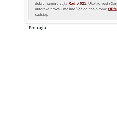
dobru nameru sajta
Radio 021
. Ukoliko vest (čla
autorska prava - molimo Vas da nas o tome
ODMA
sadržaj.
Pretraga