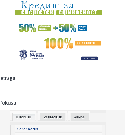
00:03:
Volkswagen menja poslovnu strategiju u SAD
23:51:
PARTIZAN TRLJA RUKE: Transfer Saše Lukića doneo crno-
belima 300...
23:48:
Otišao iz Arsenala pre nego što su podigli trofej – vratio
se...
23:47:
Srpkinje pronašle novčanik u Čanju, pa uradile nešto što je
...
23:46:
Detalji drame na nemačkom aerodromu: Vozač nogom
retraga
izbacio dron s...
23:42:
Kraj za Aleksandru i Anu: Eliminisane već na startu
 fokusu
23:35:
"Nema lakih utakmica, ali mi smo Vojvodina"
U FOKUSU
KATEGORIJE
ARHIVA
23:33:
Ribakina sigurna u Torontu
Coronavirus