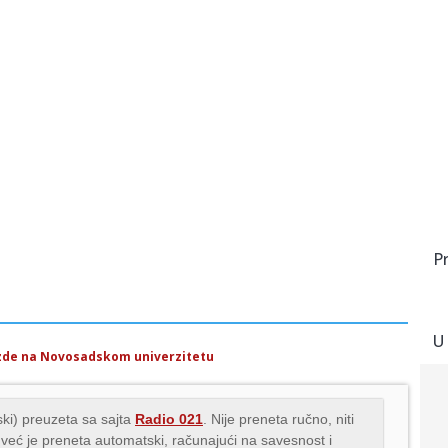
P
U
mazde na Novosadskom univerzitetu
ki) preuzeta sa sajta
Radio 021
. Nije preneta ručno, niti
 već je preneta automatski, računajući na savesnost i