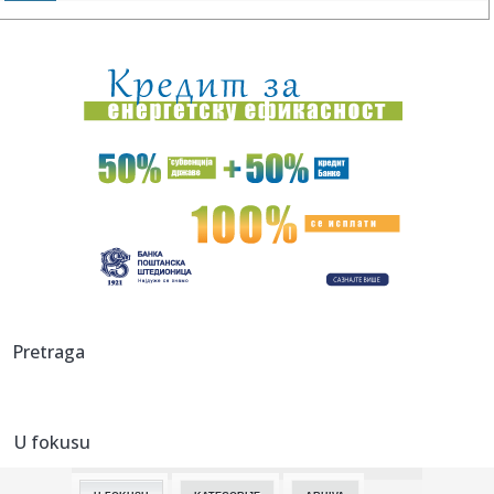
19:53:
BAŽDAR NAPUSTIO ŠPANIJU: Reprezentativac BiH ima novi
klub!
19:51:
Veliki požar kod Konjica ne posustaje: U pomoć upućeni
vatroga...
19:51:
Preminuo Vilijam Orbit: Sarađivao sa Madonom, Britni Spirs
i bro...
19:51:
Samed Baždar novi fudbaler Sent Trudena
19:51:
Nisu obični pacovi: Ove životinje otkrivaju mine i pronalaze
ob...
19:51:
Madona i Kajli Minog konačno snimile duet: Poslušajte
Pretraga
"Love Sen...
19:51:
Dunav na rekordno niskom nivou: Brodovi zapeli, pojavili
se velik...
U fokusu
19:51:
Odmor u Beogradu završio incidentom: S gošćama iz
Amerike "zar...