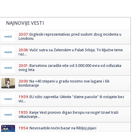
NAJNOVIJE VESTI
20:07:
Engleski reprezentativac pred sudom zbog incidenta u
Londonu
20:06:
Vučić sutra sa Zelenskim u Palati Srbija; Tri ključne teme
raz...
20:01:
Barselona zaradila više od 3.000.000 evra od odlazaka
ovog leta
20:00:
Na +40 stepeni u gradu nosimo ove lagane i šik
kombinacije
19:59:
EU ošto zapretila: Ukinite "zlatne pasoše" ili ostajete bez
viz...
19:55:
Kanje Vest ponovo digao Evropu na noge! Izrael traži
otkazivanje...
19:54:
Novosadski noćni bazar na Ribljoj pijaci