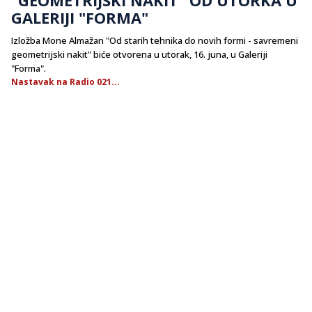
GALERIJI "FORMA"
Izložba Mone Almažan "Od starih tehnika do novih formi - savremeni
geometrijski nakit" biće otvorena u utorak, 16. juna, u Galeriji
"Forma".
Nastavak na Radio 021...