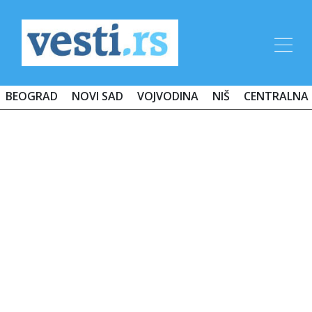
BEOGRAD
NOVI SAD
VOJVODINA
NIŠ
CENTRALNA 