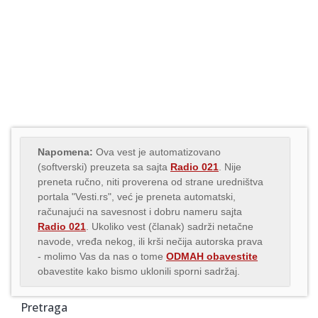
Napomena:
Ova vest je automatizovano
(softverski) preuzeta sa sajta
Radio 021
. Nije
preneta ručno, niti proverena od strane uredništva
portala "Vesti.rs", već je preneta automatski,
računajući na savesnost i dobru nameru sajta
Radio 021
. Ukoliko vest (članak) sadrži netačne
navode, vređa nekog, ili krši nečija autorska prava
- molimo Vas da nas o tome
ODMAH obavestite
obavestite kako bismo uklonili sporni sadržaj.
Pretraga