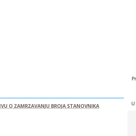
P
U
JATIVU O ZAMRZAVANJU BROJA STANOVNIKA