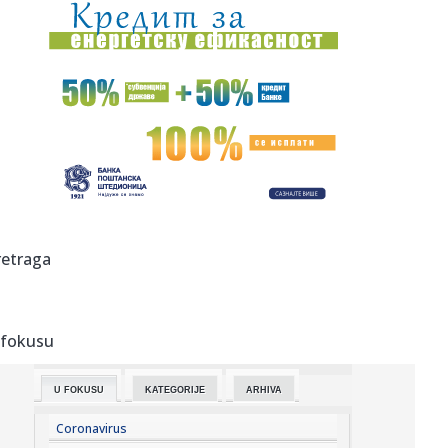
00:05:
Roganović ne pomišlja na opuštanje: Uvek ima mesta za
napredak...
00:04:
Vukotić ne zna ko je Baba: "Vidim da ga svi hvale"
00:01:
Na današnji dan, 7. avgust
23:59:
U predgrađu Damaska podignut autobus u vazduh, dve
osobe poginul...
23:55:
ROMAŠČENKO POSLE POTOPA U HUMSKOJ: Jedna stvar
retraga
posebno ga je ra...
23:54:
Aleksić: "Nemamo čega da se plašimo u Kazahstanu"
VIDEO
 fokusu
23:48:
Trener Tobola: "Hteli smo da Partizan napada po krilu"
U FOKUSU
KATEGORIJE
ARHIVA
23:47:
Škoda Peaq u serijskoj proizvodnji
Coronavirus