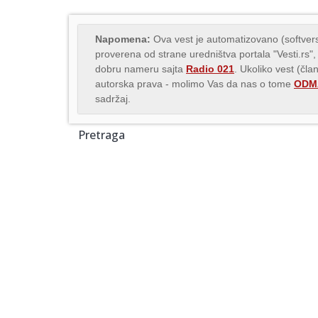
Napomena:
Ova vest je automatizovano (softvers
proverena od strane uredništva portala "Vesti.rs",
dobru nameru sajta
Radio 021
. Ukoliko vest (čla
autorska prava - molimo Vas da nas o tome
ODMA
sadržaj.
Pretraga