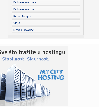
23:44:
"Mesi bi bio Pikaso" VIDEO
Pinkove zvezdice
Pinkove zvezde
23:41:
Marinović nakon pobjede: Zaslužili smo još koji gol, ali
Rat u Ukrajini
svaka...
Sirija
23:41:
Može li ljetna avantura ipak nekako prerasti u ozbiljnu
Novak Đoković
vezu?
23:38:
Partizan demolirao Tobol, Ilić konačno zadovoljan: Na
momente j...
23:36:
U Minhenu krenula serijska proizvodnja potpuno
električnog BMW-a...
23:35:
Otkriveni detalji pucnjave na američki konzulat; Iza svega
stoji...
23:34:
PRE PAR MESECI SANJALI TITULU, SADA IH SVI DEMOLIRAJU:
Benfika si...
23:33:
Težak udes žene iz BiH: Bmw-om se „zakucala“ u zid, na
nju ...
23:33:
Kratak predah od vrućina: Pljuskovi noćas stižu u region,
osvj...