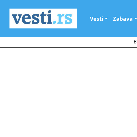
Vesti
Zabava
B