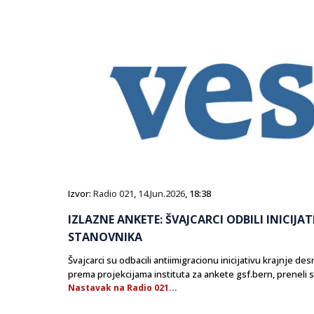
Izvor:
Radio 021
,
14.Jun.2026
, 18:38
IZLAZNE ANKETE: ŠVAJCARCI ODBILI INICIJ
STANOVNIKA
Švajcarci su odbacili antiimigracionu inicijativu krajnje de
prema projekcijama instituta za ankete gsf.bern, preneli s
Nastavak na Radio 021...