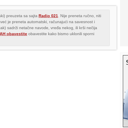
ki) preuzeta sa sajta
Radio 021
. Nije preneta ručno, niti
 već je preneta automatski, računajući na savesnost i
nak) sadrži netačne navode, vređa nekog, ili krši nečija
H obavestite
obavestite kako bismo uklonili sporni