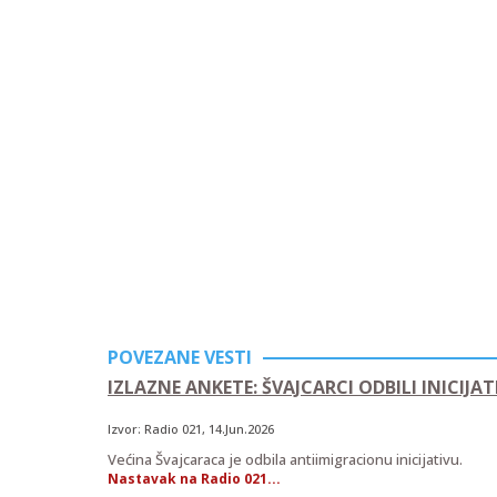
POVEZANE VESTI
IZLAZNE ANKETE: ŠVAJCARCI ODBILI INICI
Izvor:
Radio 021
, 14.Jun.2026
Većina Švajcaraca je odbila antiimigracionu inicijativu.
Nastavak na Radio 021...