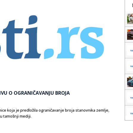
ATIVU O OGRANIČAVANJU BROJA
snice koja je predložila ograničavanje broja stanovnika zemlje,
u tamošnji mediji.