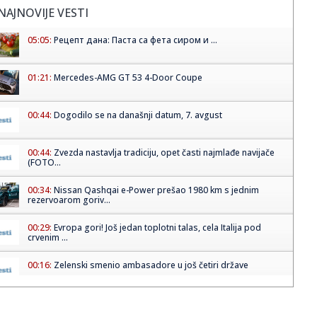
NAJNOVIJE VESTI
05:05:
Рецепт дана: Паста са фета сиром и ...
01:21:
Mercedes-AMG GT 53 4-Door Coupe
00:44:
Dogodilo se na današnji datum, 7. avgust
00:44:
Zvezda nastavlja tradiciju, opet časti najmlađe navijače
(FOTO...
00:34:
Nissan Qashqai e-Power prešao 1980 km s jednim
rezervoarom goriv...
00:29:
Evropa gori! Još jedan toplotni talas, cela Italija pod
crvenim ...
00:16:
Zelenski smenio ambasadore u još četiri države
00:09:
Humska konačno videla konkretan Partizan! Pogledajte
hajlajtse p...