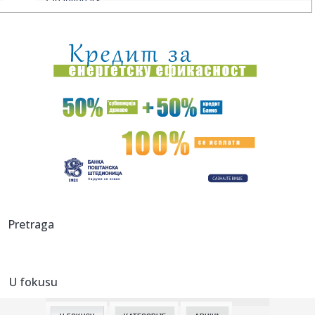
Zapadnobačk...
11:54:
Ispekcija zatvorila bazene Vladimira Tomovića posle
nastupa Tee ...
11:53:
Rusi besni na klub zbog Albanca koji je provocirao Srbe
11:53:
ILIĆ PRESEKAO: Četvorica iz prvog tima Partizana sele se u
Tele...
11:53:
KoZmaj Fest donosi muziku i prirodu na Kosmaj
11:49:
Velika odluka pred Dejvisom: U igri ugovor od 275 miliona
11:49:
Belorusija označila Juronjuz kao "ekstremistički medij"
Pretraga
11:48:
Tresla se gora, rodio se miš: Blokaderi danima najavljivali
"meg...
U fokusu
11:47:
Oko 2,5 miliona građana dobija direktnu uštedu na
lekovima; "Ov...