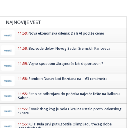
NAJNOVIJE VESTI
11:59:
Nova ekonomska dilema: Da li AI podiže cene?
11:59:
Bez vode delovi Novog Sada i Sremskih Karlovaca
11:59:
Vojno sposobni Ukrajinci će biti deportovani?
11:58:
Sombor: Dunav kod Bezdana na -163 centimetra
11:55:
Sitno se odbrojava do početka najveće fešte na Balkanu:
Sabor ...
11:55:
Čovek zbog kog je pola Ukrajine ustalo protiv Zelenskog:
"Znate ...
11:55:
Kula: Kula prvi put ugostila Olimpijadu trećeg doba