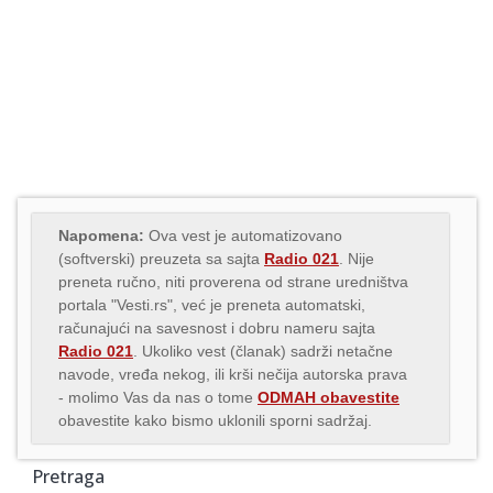
Napomena:
Ova vest je automatizovano
(softverski) preuzeta sa sajta
Radio 021
. Nije
preneta ručno, niti proverena od strane uredništva
portala "Vesti.rs", već je preneta automatski,
računajući na savesnost i dobru nameru sajta
Radio 021
. Ukoliko vest (članak) sadrži netačne
navode, vređa nekog, ili krši nečija autorska prava
- molimo Vas da nas o tome
ODMAH obavestite
obavestite kako bismo uklonili sporni sadržaj.
Pretraga