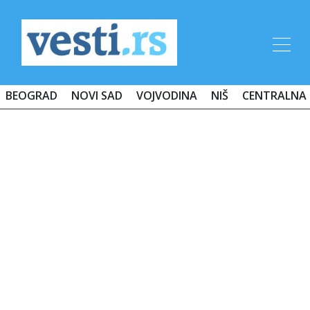
BEOGRAD
NOVI SAD
VOJVODINA
NIŠ
CENTRALNA 