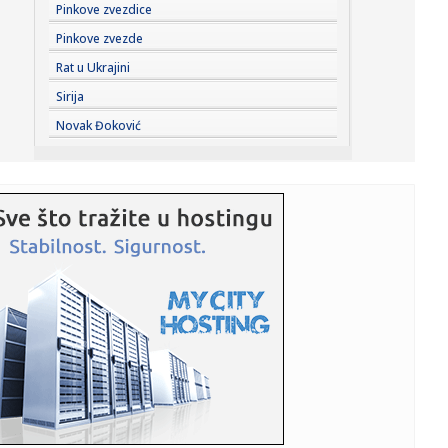
08:41:
Тикток ограничава употребу ...
Pinkove zvezdice
Pinkove zvezde
08:39:
Blokaderi krše Ustav Srbije; Ukidaju slobodu i uvode
Rat u Ukrajini
strahovladu...
Sirija
08:37:
“IranWire”: Ајатолах Моџтаба Хамнеи ...
Novak Đoković
08:37:
TOBOL JURI POVRATAK: Milovanović poslao jasnu poruku
nakon poraz...
08:33:
РХМЗ: Упозорење на високе ...
08:32:
Verica i Veljko kopaju ogroman bazen na Avali: Stigli
bageri na v...
08:30:
Фудбалери Партизана декласирали ...
08:32:
Užas na Zvezdari: Muškarac napadnut na ulici, pa glavom
udario ...
08:31:
Prodali scenario za 600.000 dolara, a godinu kasnije
skoro bankro...