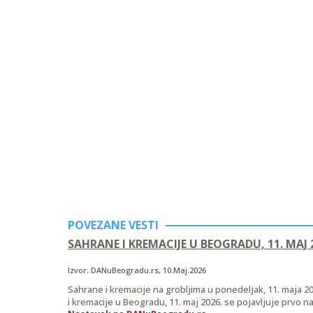
POVEZANE VESTI
SAHRANE I KREMACIJE U BEOGRADU, 11. MAJ 
Izvor:
DANuBeogradu.rs
, 10.Maj.2026
Sahrane i kremacije na grobljima u ponedeljak, 11. maja 2
i kremacije u Beogradu, 11. maj 2026. se pojavljuje prvo 