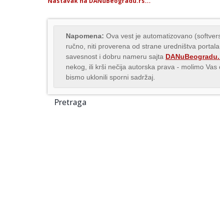
Nastavak na DANuBeogradu.rs...
Napomena:
Ova vest je automatizovano (softvers
ručno, niti proverena od strane uredništva portala
savesnost i dobru nameru sajta
DANuBeogradu.
nekog, ili krši nečija autorska prava - molimo Va
bismo uklonili sporni sadržaj.
Pretraga