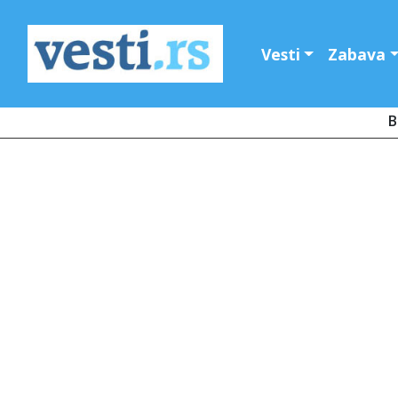
Vesti
Zabava
B