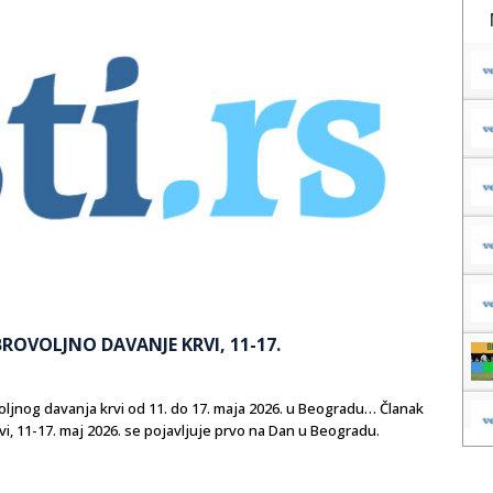
BROVOLJNO DAVANJE KRVI, 11-17.
ovoljnog davanja krvi od 11. do 17. maja 2026. u Beogradu… Članak
rvi, 11-17. maj 2026. se pojavljuje prvo na Dan u Beogradu.