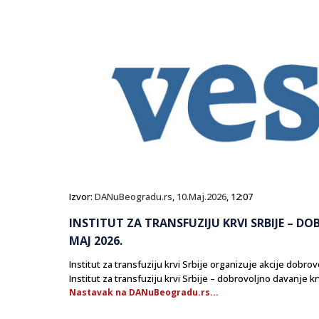
Izvor:
DANuBeogradu.rs
,
10.Maj.2026
, 12:07
INSTITUT ZA TRANSFUZIJU KRVI SRBIJE – DO
MAJ 2026.
Institut za transfuziju krvi Srbije organizuje akcije dobr
Institut za transfuziju krvi Srbije – dobrovoljno davanje k
Nastavak na DANuBeogradu.rs...