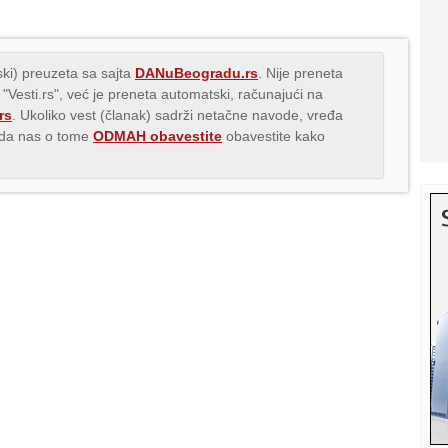
ki) preuzeta sa sajta
DANuBeogradu.rs
. Nije preneta
 "Vesti.rs", već je preneta automatski, računajući na
rs
. Ukoliko vest (članak) sadrži netačne navode, vređa
s da nas o tome
ODMAH obavestite
obavestite kako