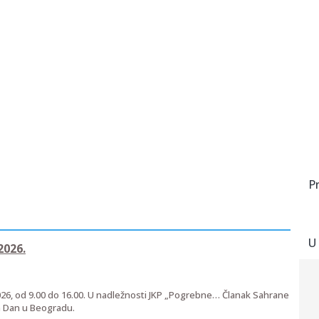
P
U
2026.
026, od 9.00 do 16.00. U nadležnosti JKP „Pogrebne… Članak Sahrane
na Dan u Beogradu.