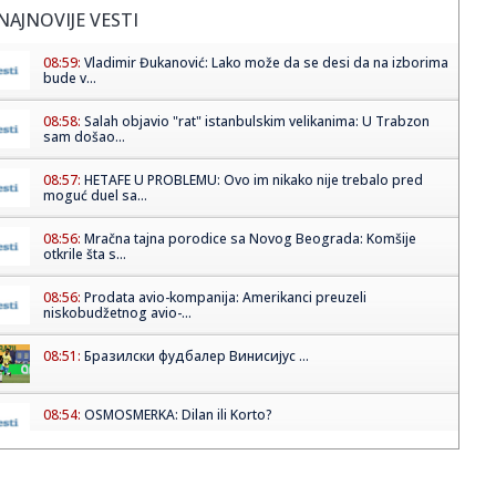
NAJNOVIJE VESTI
08:59:
Vladimir Đukanović: Lako može da se desi da na izborima
bude v...
08:58:
Salah objavio "rat" istanbulskim velikanima: U Trabzon
sam došao...
08:57:
HETAFE U PROBLEMU: Ovo im nikako nije trebalo pred
moguć duel sa...
08:56:
Mračna tajna porodice sa Novog Beograda: Komšije
otkrile šta s...
08:56:
Prodata avio-kompanija: Amerikanci preuzeli
niskobudžetnog avio-...
08:51:
Бразилски фудбалер Винисијус ...
08:54:
OSMOSMERKA: Dilan ili Korto?
08:51:
Авио-компанија „Виз ер” пријавила ...