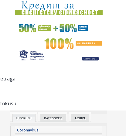
08:52:
Preminuće u svakom trenutku?
08:48:
Трамп негирао да САД имају мањак ...
08:49:
Faraonski doček: Salah predstavljen pred 41.000 navijača
VIDEO
08:49:
Pucnjava u školi u Tajlandu: Šestoro mrtvih, napadač 14-
godi...
08:49:
Tajfun Delfin se približava ostrvima na jugu Japana,
retraga
zatvoren ae...
08:44:
АМСС: Путничка возила на граничном ...
 fokusu
08:46:
Devet aktivnih požara na otvorenom u Srbiji; Milenković:
"Spre...
U FOKUSU
KATEGORIJE
ARHIVA
08:42:
Фудбалери Борца победили Витебск у ...
Coronavirus