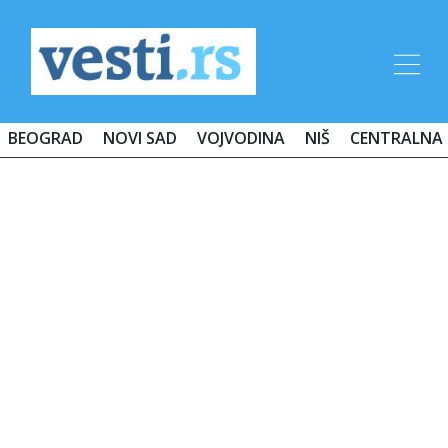
BEOGRAD
NOVI SAD
VOJVODINA
NIŠ
CENTRALNA 