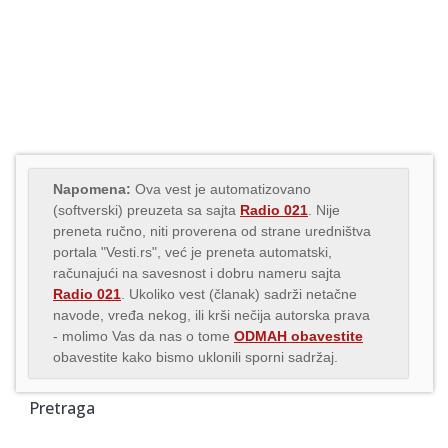
Napomena:
Ova vest je automatizovano
(softverski) preuzeta sa sajta
Radio 021
. Nije
preneta ručno, niti proverena od strane uredništva
portala "Vesti.rs", već je preneta automatski,
računajući na savesnost i dobru nameru sajta
Radio 021
. Ukoliko vest (članak) sadrži netačne
navode, vređa nekog, ili krši nečija autorska prava
- molimo Vas da nas o tome
ODMAH obavestite
obavestite kako bismo uklonili sporni sadržaj.
Pretraga