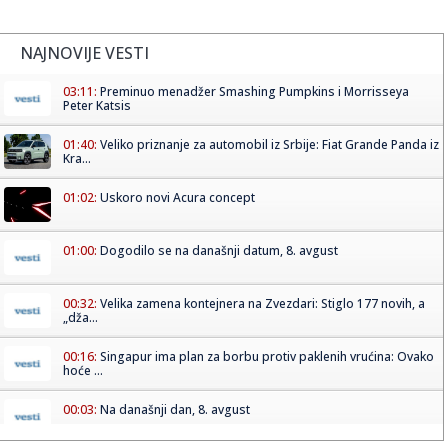
NAJNOVIJE VESTI
03:11:
Preminuo menadžer Smashing Pumpkins i Morrisseya
Peter Katsis
01:40:
Veliko priznanje za automobil iz Srbije: Fiat Grande Panda iz
Kra...
01:02:
Uskoro novi Acura concept
01:00:
Dogodilo se na današnji datum, 8. avgust
00:32:
Velika zamena kontejnera na Zvezdari: Stiglo 177 novih, a
„dža...
00:16:
Singapur ima plan za borbu protiv paklenih vrućina: Ovako
hoće ...
00:03:
Na današnji dan, 8. avgust