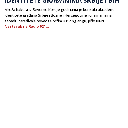
Mreža hakera iz Severne Koreje godinama je koristila ukradene
identitete građana Srbije i Bosne i Hercegovine i u firmama na
zapadu zarađivala novac za režim u Pjongjangu, piše BIRN.
Nastavak na Radio 021...