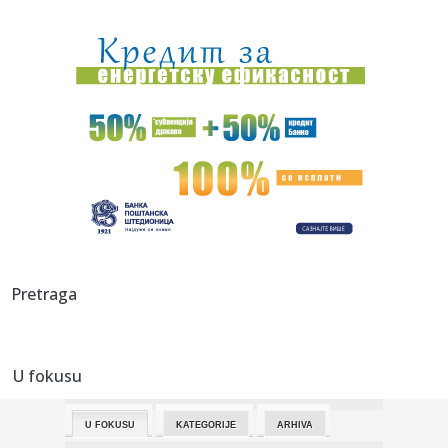
00:03:
Volkswagen menja poslovnu strategiju u SAD
23:51:
PARTIZAN TRLJA RUKE: Transfer Saše Lukića doneo crno-
belima 300...
23:48:
Otišao iz Arsenala pre nego što su podigli trofej – vratio
se...
23:47:
Srpkinje pronašle novčanik u Čanju, pa uradile nešto što je
...
23:46:
Detalji drame na nemačkom aerodromu: Vozač nogom
izbacio dron s...
23:42:
Kraj za Aleksandru i Anu: Eliminisane već na startu
Pretraga
23:35:
"Nema lakih utakmica, ali mi smo Vojvodina"
U fokusu
23:33:
Ribakina sigurna u Torontu
U FOKUSU
KATEGORIJE
ARHIVA
23:32:
Brenin potez posle pada razbesneo javnost: Devojka joj