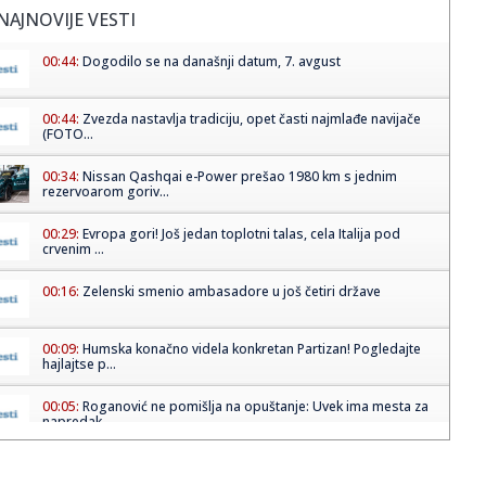
NAJNOVIJE VESTI
00:44:
Dogodilo se na današnji datum, 7. avgust
00:44:
Zvezda nastavlja tradiciju, opet časti najmlađe navijače
(FOTO...
00:34:
Nissan Qashqai e-Power prešao 1980 km s jednim
rezervoarom goriv...
00:29:
Evropa gori! Još jedan toplotni talas, cela Italija pod
crvenim ...
00:16:
Zelenski smenio ambasadore u još četiri države
00:09:
Humska konačno videla konkretan Partizan! Pogledajte
hajlajtse p...
00:05:
Roganović ne pomišlja na opuštanje: Uvek ima mesta za
napredak...
00:04:
Vukotić ne zna ko je Baba: "Vidim da ga svi hvale"