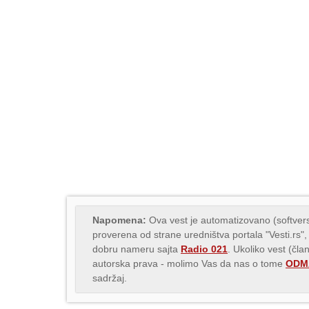
Napomena:
Ova vest je automatizovano (softvers
proverena od strane uredništva portala "Vesti.rs",
dobru nameru sajta
Radio 021
. Ukoliko vest (čla
autorska prava - molimo Vas da nas o tome
ODMA
sadržaj.