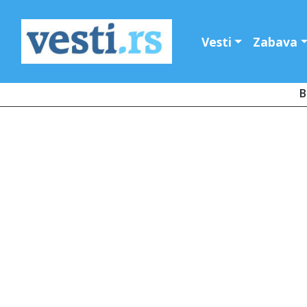
Vesti
Zabava
B