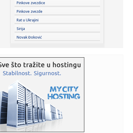
23:41:
Može li ljetna avantura ipak nekako prerasti u ozbiljnu
Pinkove zvezdice
vezu?
Pinkove zvezde
23:38:
Partizan demolirao Tobol, Ilić konačno zadovoljan: Na
Rat u Ukrajini
momente j...
Sirija
23:36:
U Minhenu krenula serijska proizvodnja potpuno
Novak Đoković
električnog BMW-a...
23:35:
Otkriveni detalji pucnjave na američki konzulat; Iza svega
stoji...
23:34:
PRE PAR MESECI SANJALI TITULU, SADA IH SVI DEMOLIRAJU:
Benfika si...
23:33:
Težak udes žene iz BiH: Bmw-om se „zakucala“ u zid, na
nju ...
23:33:
Kratak predah od vrućina: Pljuskovi noćas stižu u region,
osvj...
23:33:
Osuđen provalnik iz BiH, branio se da je krao za liječenje
ćer...
23:32:
Potresna poruka Dijane Dilajn o životu i smrti njenog
brata: "Im...