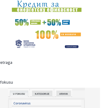
00:01:
Na današnji dan, 7. avgust
23:59:
U predgrađu Damaska podignut autobus u vazduh, dve
osobe poginul...
23:55:
ROMAŠČENKO POSLE POTOPA U HUMSKOJ: Jedna stvar
posebno ga je ra...
23:54:
Aleksić: "Nemamo čega da se plašimo u Kazahstanu"
VIDEO
23:48:
Trener Tobola: "Hteli smo da Partizan napada po krilu"
retraga
23:47:
Škoda Peaq u serijskoj proizvodnji
 fokusu
23:44:
"Mesi bi bio Pikaso" VIDEO
U FOKUSU
KATEGORIJE
ARHIVA
23:41:
Marinović nakon pobjede: Zaslužili smo još koji gol, ali
svaka...
Coronavirus