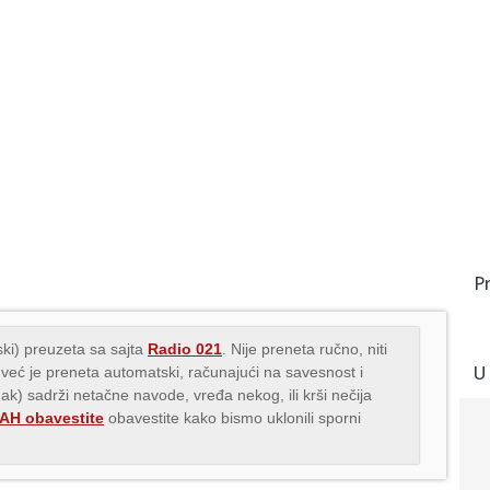
P
ki) preuzeta sa sajta
Radio 021
. Nije preneta ručno, niti
U
 već je preneta automatski, računajući na savesnost i
nak) sadrži netačne navode, vređa nekog, ili krši nečija
H obavestite
obavestite kako bismo uklonili sporni