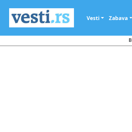
Vesti
Zabava
B