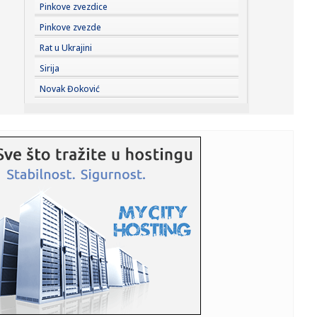
17:40:
SIMEONE PRELOMIO OKO ALVAREZA: Pomenuo Grizmana i
Pinkove zvezdice
poslao poruku k...
Pinkove zvezde
17:40:
Zagrevanje za Partizan – Hetafe neporažen protiv
Rat u Ukrajini
Totenhema
Sirija
17:40:
Suosnivač popularne onlajn enciklopedije: CIA je izmenila
Novak Đoković
Vikipe...
17:38:
GO SNS Novi Sad: Osuđujemo monstruozne pretnje
gradonačelniku M...
17:38:
Britni Spirs slomljena - otkrila šta joj je rekao sin: "Osećam
...
17:36:
Осуђујемо монструозне претње ...
17:34:
Đokić od heroja do veta za nekoliko meseci; "Studentska
lista" ...
17:34:
Šta je kome donela poseta Zelenskog Srbiji: BBC analiza
17:33:
Radojević ušao u "klub 100": Navijač Zvezde nagrađen za
dugog...