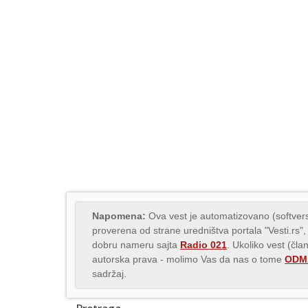
Napomena:
Ova vest je automatizovano (softvers
proverena od strane uredništva portala "Vesti.rs",
dobru nameru sajta
Radio 021
. Ukoliko vest (čla
autorska prava - molimo Vas da nas o tome
ODMA
sadržaj.