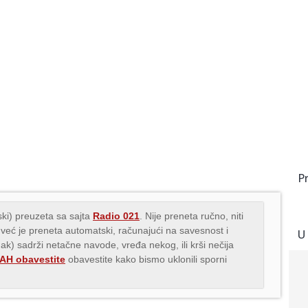
P
ki) preuzeta sa sajta
Radio 021
. Nije preneta ručno, niti
 već je preneta automatski, računajući na savesnost i
U
nak) sadrži netačne navode, vređa nekog, ili krši nečija
H obavestite
obavestite kako bismo uklonili sporni