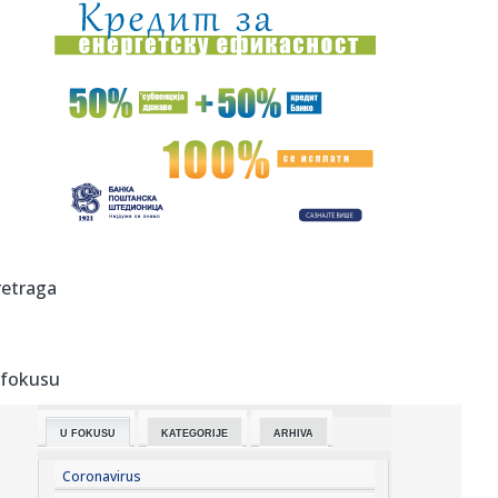
17:47:
Iran se povukao?
17:45:
Steve Hackett i Steve Rothery objavili video za „Red
Dragon“ ...
17:45:
Turistima zasmetala kravlja zvona, gradonačelnik
odgovorio da se...
17:43:
Prva poseta Zelenskog Beogradu: Najava jačanja
saradnje Srbije i...
17:42:
U Crnoj Gori zaplijenjeno 38 kilograma marihuana
retraga
17:42:
Kolektivno vjenčanje u Bijeljini
 fokusu
17:42:
Orao krstaš Feliks ponovo na slobodi: Nakon zatočeništva
u Sir...
U FOKUSU
KATEGORIJE
ARHIVA
17:41:
Tramp: SAD ulažu 400 miliona dolara u rudnik u Australiji
Coronavirus