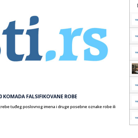
0 KOMADA FALSIFIKOVANE ROBE
trebe tuđeg poslovnog imena i druge posebne oznake robe ili