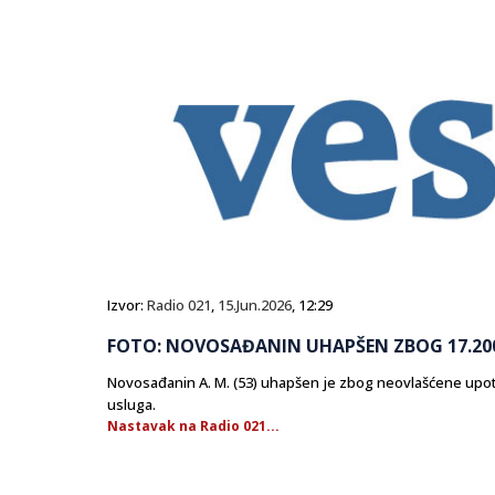
Izvor:
Radio 021
,
15.Jun.2026
, 12:29
FOTO: NOVOSAĐANIN UHAPŠEN ZBOG 17.20
Novosađanin A. M. (53) uhapšen je zbog neovlašćene upo
usluga.
Nastavak na Radio 021...