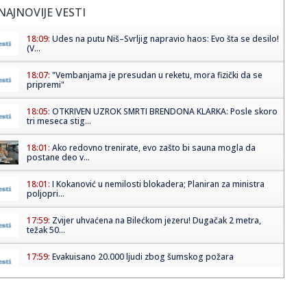
NAJNOVIJE VESTI
18:09:
Udes na putu Niš–Svrljig napravio haos: Evo šta se desilo!
(V...
18:07:
"Vembanjama je presudan u reketu, mora fizički da se
pripremi"
18:05:
OTKRIVEN UZROK SMRTI BRENDONA KLARKA: Posle skoro
tri meseca stig...
18:01:
Ako redovno trenirate, evo zašto bi sauna mogla da
postane deo v...
18:01:
I Kokanović u nemilosti blokadera; Planiran za ministra
poljopri...
17:59:
Zvijer uhvaćena na Bilećkom jezeru! Dugačak 2 metra,
težak 50...
17:59:
Evakuisano 20.000 ljudi zbog šumskog požara
17:51:
Nova medalja za Srbiju