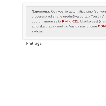
Napomena:
Ova vest je automatizovano (softvers
proverena od strane uredništva portala "Vesti.rs",
dobru nameru sajta
Radio 021
. Ukoliko vest (čla
autorska prava - molimo Vas da nas o tome
ODMA
sadržaj.
Pretraga