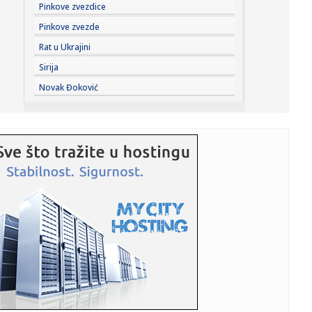
23:41:
Može li ljetna avantura ipak nekako prerasti u ozbiljnu
Pinkove zvezdice
vezu?
Pinkove zvezde
23:38:
Partizan demolirao Tobol, Ilić konačno zadovoljan: Na
Rat u Ukrajini
momente j...
Sirija
23:36:
U Minhenu krenula serijska proizvodnja potpuno
Novak Đoković
električnog BMW-a...
23:35:
Otkriveni detalji pucnjave na američki konzulat; Iza svega
stoji...
23:34:
PRE PAR MESECI SANJALI TITULU, SADA IH SVI DEMOLIRAJU:
Benfika si...
23:33:
Težak udes žene iz BiH: Bmw-om se „zakucala“ u zid, na
nju ...
23:33:
Kratak predah od vrućina: Pljuskovi noćas stižu u region,
osvj...
23:33:
Osuđen provalnik iz BiH, branio se da je krao za liječenje
ćer...
23:32:
Potresna poruka Dijane Dilajn o životu i smrti njenog
brata: "Im...