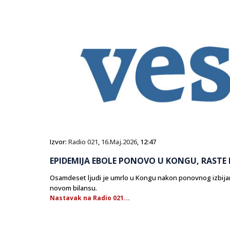
Izvor:
Radio 021
,
16.Maj.2026
, 12:47
EPIDEMIJA EBOLE PONOVO U KONGU, RASTE 
Osamdeset ljudi je umrlo u Kongu nakon ponovnog izbijanj
novom bilansu.
Nastavak na Radio 021...