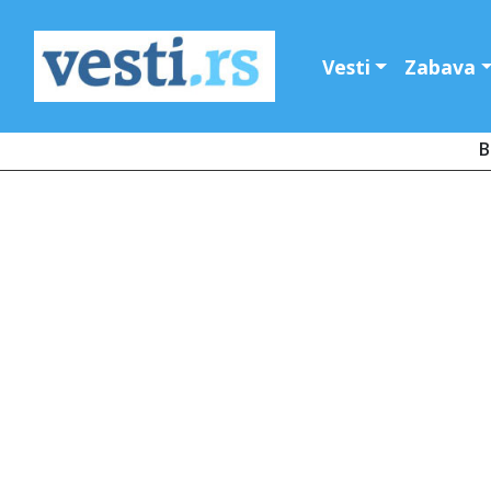
Vesti
Zabava
B