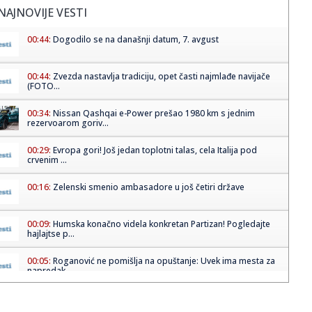
NAJNOVIJE VESTI
00:44:
Dogodilo se na današnji datum, 7. avgust
00:44:
Zvezda nastavlja tradiciju, opet časti najmlađe navijače
(FOTO...
00:34:
Nissan Qashqai e-Power prešao 1980 km s jednim
rezervoarom goriv...
00:29:
Evropa gori! Još jedan toplotni talas, cela Italija pod
crvenim ...
00:16:
Zelenski smenio ambasadore u još četiri države
00:09:
Humska konačno videla konkretan Partizan! Pogledajte
hajlajtse p...
00:05:
Roganović ne pomišlja na opuštanje: Uvek ima mesta za
napredak...
00:04:
Vukotić ne zna ko je Baba: "Vidim da ga svi hvale"