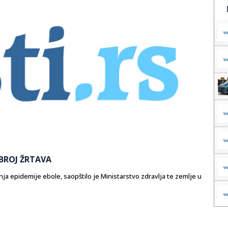
BROJ ŽRTAVA
a epidemije ebole, saopštilo je Ministarstvo zdravlja te zemlje u