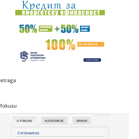
00:01:
Na današnji dan, 7. avgust
23:59:
U predgrađu Damaska podignut autobus u vazduh, dve
osobe poginul...
23:55:
ROMAŠČENKO POSLE POTOPA U HUMSKOJ: Jedna stvar
posebno ga je ra...
23:54:
Aleksić: "Nemamo čega da se plašimo u Kazahstanu"
VIDEO
23:48:
Trener Tobola: "Hteli smo da Partizan napada po krilu"
retraga
23:47:
Škoda Peaq u serijskoj proizvodnji
 fokusu
23:44:
"Mesi bi bio Pikaso" VIDEO
U FOKUSU
KATEGORIJE
ARHIVA
23:41:
Marinović nakon pobjede: Zaslužili smo još koji gol, ali
svaka...
Coronavirus