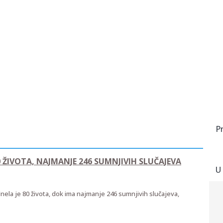
P
 ŽIVOTA, NAJMANJE 246 SUMNJIVIH SLUČAJEVA
U
la je 80 života, dok ima najmanje 246 sumnjivih slučajeva,