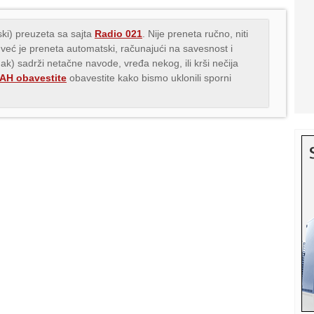
ki) preuzeta sa sajta
Radio 021
. Nije preneta ručno, niti
 već je preneta automatski, računajući na savesnost i
nak) sadrži netačne navode, vređa nekog, ili krši nečija
H obavestite
obavestite kako bismo uklonili sporni