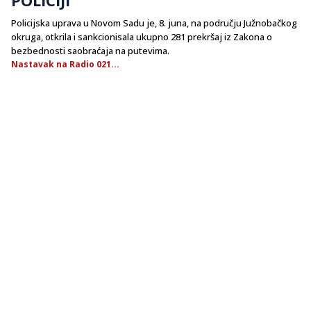
Policijska uprava u Novom Sadu je, 8. juna, na području Južnobačkog
okruga, otkrila i sankcionisala ukupno 281 prekršaj iz Zakona o
bezbednosti saobraćaja na putevima.
Nastavak na Radio 021...