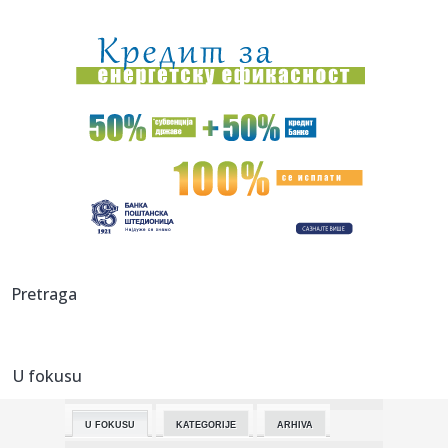
12:55:
Vučić: "Radimo sve da olakšamo užasno težak život Srbima
na...
12:51:
Rukometni savez Srbije više ne postoji
12:50:
Avokado svakodnevno "menja pol", a naučnici konačno
znaju kako
12:48:
Amerikanac kog Evroliga ne zanima – održavanje forme do
prvog ...
12:46:
Vučić se oglasio o požarima koji bukte Srbijom: Otkrio gde
jo...
12:46:
VIDEO: Vučić na mostu rekao da nije zadovoljan brzinom
Pretraga
kojom se...
12:45:
O ovom srpskom spektaklu priča planeta: Dejan Petrović
zapalio ...
U fokusu
12:43:
Đedović Handanović o sudbini NIS-a: Realni sam optimista,
Srbi...
U FOKUSU
KATEGORIJE
ARHIVA
12:42:
Blok 2 u rumunskoj nuklearki nastavlja da radi: "Imaće