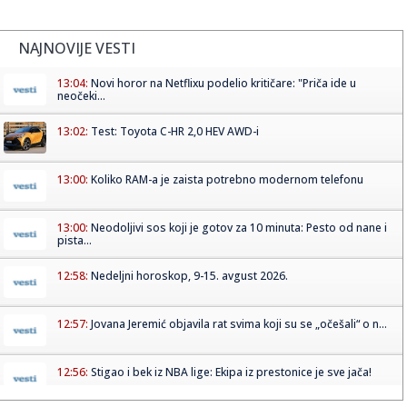
NAJNOVIJE VESTI
13:04:
Novi horor na Netflixu podelio kritičare: "Priča ide u
neočeki...
13:02:
Test: Toyota C-HR 2,0 HEV AWD-i
13:00:
Koliko RAM-a je zaista potrebno modernom telefonu
13:00:
Neodoljivi sos koji je gotov za 10 minuta: Pesto od nane i
pista...
12:58:
Nedeljni horoskop, 9-15. avgust 2026.
12:57:
Jovana Jeremić objavila rat svima koji su se „očešali“ o n...
12:56:
Stigao i bek iz NBA lige: Ekipa iz prestonice je sve jača!