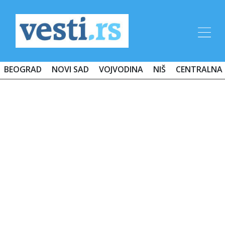
BEOGRAD
NOVI SAD
VOJVODINA
NIŠ
CENTRALNA 