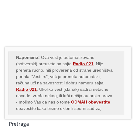
Napomena:
Ova vest je automatizovano
(softverski) preuzeta sa sajta
Radio 021
. Nije
preneta ručno, niti proverena od strane uredništva
portala "Vesti.rs", već je preneta automatski,
računajući na savesnost i dobru nameru sajta
Radio 021
. Ukoliko vest (članak) sadrži netačne
navode, vređa nekog, ili krši nečija autorska prava
- molimo Vas da nas o tome
ODMAH obavestite
obavestite kako bismo uklonili sporni sadržaj.
Pretraga