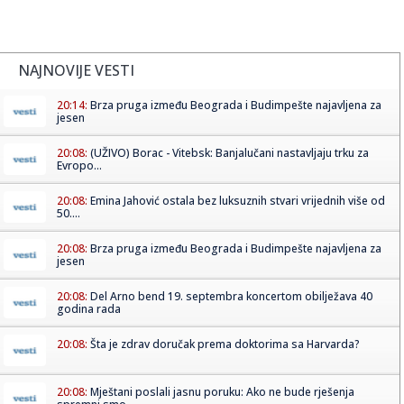
NAJNOVIJE VESTI
20:14:
Brza pruga između Beograda i Budimpešte najavljena za
jesen
20:08:
(UŽIVO) Borac - Vitebsk: Banjalučani nastavljaju trku za
Evropo...
20:08:
Emina Jahović ostala bez luksuznih stvari vrijednih više od
50....
20:08:
Brza pruga između Beograda i Budimpešte najavljena za
jesen
20:08:
Del Arno bend 19. septembra koncertom obilježava 40
godina rada
20:08:
Šta je zdrav doručak prema doktorima sa Harvarda?
20:08:
Mještani poslali jasnu poruku: Ako ne bude rješenja