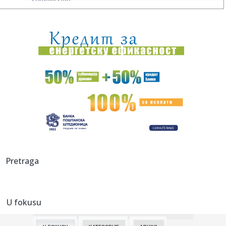
spremni smo...
20:07:
Grobari, gde ste?
20:07:
Poznati NBA analitičar o Filadelfiji: "Ne znam gde se Braun
ukla...
20:04:
Kostić predstavljen u Ajndhovenu: Kada je stigao poziv,
odmah sa...
20:00:
Iran priprema zakon koji bi neprijateljskim brodovima
zabranio pr...
20:00:
Počela inspekcijska kontrola neracionalne potrošnje vode
u Br...
20:00:
Tukovi poslije godina straha dobili zaštitu: Zid čuva naselje
Pretraga
o...
20:00:
Mještani blokirali magistralni put i poslali jasnu poruku: "Na
4...
U fokusu
20:00:
Veliki proizvođač telefona na "crnoj listi"