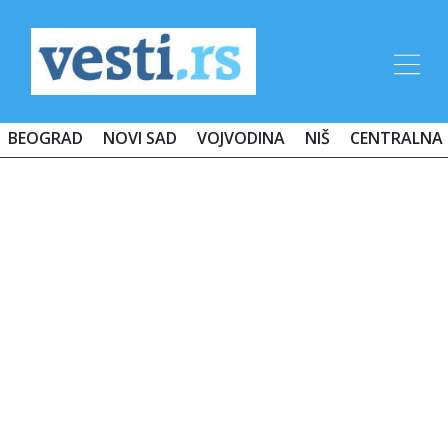
BEOGRAD
NOVI SAD
VOJVODINA
NIŠ
CENTRALNA 