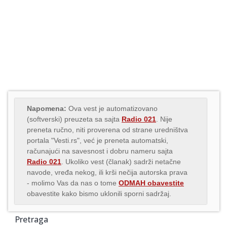
Napomena:
Ova vest je automatizovano
(softverski) preuzeta sa sajta
Radio 021
. Nije
preneta ručno, niti proverena od strane uredništva
portala "Vesti.rs", već je preneta automatski,
računajući na savesnost i dobru nameru sajta
Radio 021
. Ukoliko vest (članak) sadrži netačne
navode, vređa nekog, ili krši nečija autorska prava
- molimo Vas da nas o tome
ODMAH obavestite
obavestite kako bismo uklonili sporni sadržaj.
Pretraga