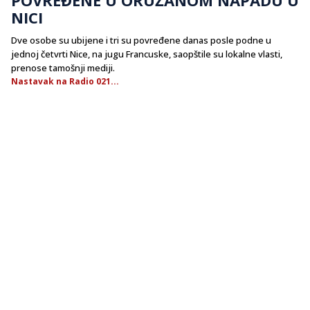
NICI
Dve osobe su ubijene i tri su povređene danas posle podne u
jednoj četvrti Nice, na jugu Francuske, saopštile su lokalne vlasti,
prenose tamošnji mediji.
Nastavak na Radio 021...