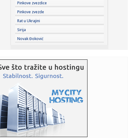
19:59:
Zelenski presekao: Smenjeni su
Pinkove zvezdice
Pinkove zvezde
19:54:
Dejvis i Vašington – odložena važna odluka
Rat u Ukrajini
Sirija
19:53:
Novi Skaj podaci stigli u Srbiju, Evrodžast pokreće akciju
Novak Đoković
"Let...
19:52:
Šta je policija pronašla u spavaćoj sobi Majkla Džeksona?
Biv...
19:51:
Partizan ostao bez još jednog pojačanja
19:48:
Italijani odbijeni; Sud odlučio: Nisu oštećeni u požaru u
Kra...
19:46:
Da li vredi kupiti "Fiću" bez krova? – Fiat 500C | Auto Test
P...
19:44:
Evo kakvo je stanje na granicama: Putnička vozila čekaju tri
sa...
19:44:
SVE JE DOGOVORENO PREKO MARINA: Agent otkrio šta se
dešavalo iz...