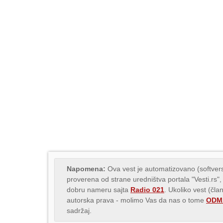
Napomena:
Ova vest je automatizovano (softvers
proverena od strane uredništva portala "Vesti.rs",
dobru nameru sajta
Radio 021
. Ukoliko vest (čla
autorska prava - molimo Vas da nas o tome
ODMA
sadržaj.