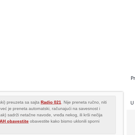
P
U
ki) preuzeta sa sajta
Radio 021
. Nije preneta ručno, niti
 već je preneta automatski, računajući na savesnost i
nak) sadrži netačne navode, vređa nekog, ili krši nečija
H obavestite
obavestite kako bismo uklonili sporni