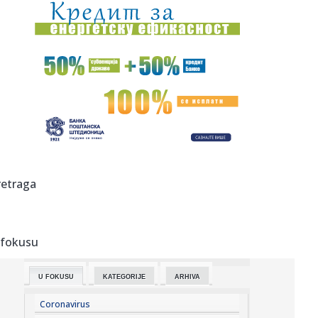
20:07:
Poznati NBA analitičar o Filadelfiji: "Ne znam gde se Braun
ukla...
20:04:
Kostić predstavljen u Ajndhovenu: Kada je stigao poziv,
odmah sa...
20:00:
Iran priprema zakon koji bi neprijateljskim brodovima
zabranio pr...
20:00:
Počela inspekcijska kontrola neracionalne potrošnje vode
u Br...
20:00:
Tukovi poslije godina straha dobili zaštitu: Zid čuva
retraga
naselje o...
20:00:
Mještani blokirali magistralni put i poslali jasnu poruku:
"Na 4...
 fokusu
20:00:
Veliki proizvođač telefona na "crnoj listi"
U FOKUSU
KATEGORIJE
ARHIVA
20:00:
(SASTAVI) ILIĆ OTVORIO KARTE: Jedna stvar odmah upada
u oči pre...
Coronavirus