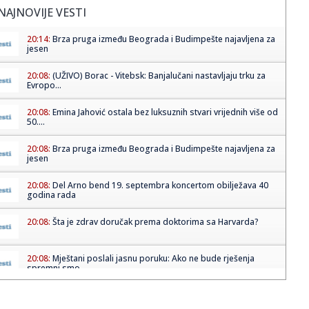
NAJNOVIJE VESTI
20:14:
Brza pruga između Beograda i Budimpešte najavljena za
jesen
20:08:
(UŽIVO) Borac - Vitebsk: Banjalučani nastavljaju trku za
Evropo...
20:08:
Emina Jahović ostala bez luksuznih stvari vrijednih više od
50....
20:08:
Brza pruga između Beograda i Budimpešte najavljena za
jesen
20:08:
Del Arno bend 19. septembra koncertom obilježava 40
godina rada
20:08:
Šta je zdrav doručak prema doktorima sa Harvarda?
20:08:
Mještani poslali jasnu poruku: Ako ne bude rješenja
spremni smo...
20:07:
Grobari, gde ste?