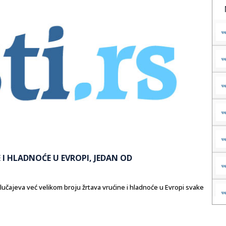
I HLADNOĆE U EVROPI, JEDAN OD
čajeva već velikom broju žrtava vrućine i hladnoće u Evropi svake