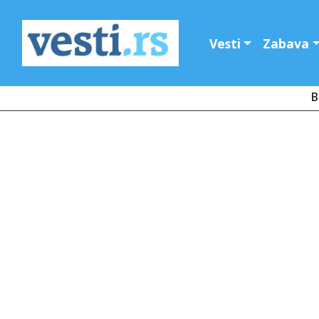
Vesti
Zabava
B