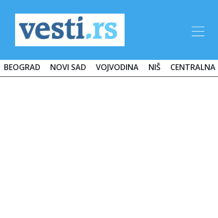
BEOGRAD
NOVI SAD
VOJVODINA
NIŠ
CENTRALNA 