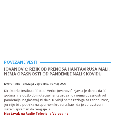
POVEZANE VESTI
JOVANOVIĆ: RIZIK OD PRENOSA HANTAVIRUSA MALI,
NEMA OPASNOSTI OD PANDEMIJE NALIK KOVIDU
Izvor:
Radio Televizija Vojvodine
, 10.Maj.2026
Direktorka Instituta "Batut" Verica Jovanović izjavila je danas da 30
godina nije došlo do mutacije hantavirusa i da nema opasnosti od
pandemije, naglašavajući da ni u Srbiji nema razloga za zabrinutost,
jer nije bilo putnika na spornom kruzeru, kao i da je zdravstveni
sistem spreman da reaguje u...
Nastavak na Radio Televizija Vojvodine...