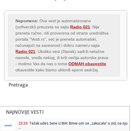
Napomena:
Ova vest je automatizovano
(softverski) preuzeta sa sajta
Radio 021
. Nije
preneta ručno, niti proverena od strane uredništva
portala "Vesti.rs", već je preneta automatski,
računajući na savesnost i dobru nameru sajta
Radio 021
. Ukoliko vest (članak) sadrži netačne
navode, vređa nekog, ili krši nečija autorska prava
- molimo Vas da nas o tome
ODMAH obavestite
obavestite kako bismo uklonili sporni sadržaj.
Pretraga
NAJNOVIJE VESTI
23:33:
Težak udes žene iz BiH: Bmw-om se „zakucala“ u zid, na nju
...