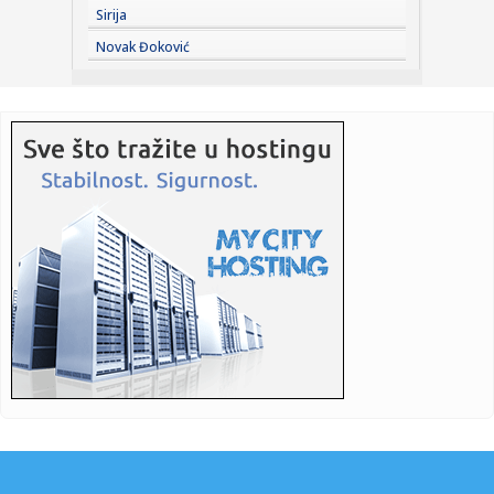
Sirija
22:58:
FIFA im uplatila novac, oni odbijaju da podrže Infantina
Novak Đoković
22:58:
Stanković: Emisija Kvadratura kruga je zaštićena kao moje
auto...
22:56:
Kalibaf poručio Trampu: "Vaša teatralna diplomatija je
propala"
22:52:
Rekordne temperature mijenjaju život širom Evrope: Požari,
su...
22:51:
Najavljen električni Ford Fathom
22:50:
Nizak nivo Dunava otkrio most rimskog cara Konstantina!
Priroda p...
22:49:
Štab za vanredne situacije: U većem delu Srbije nema
restrikcij...
22:46:
Nazire se katastrofa; Kijev kriv za sve? FOTO/VIDEO