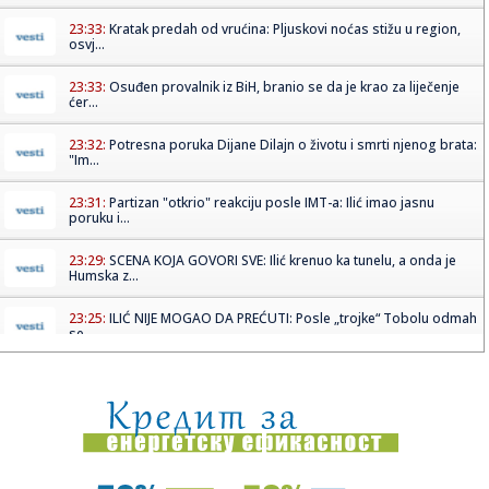
23:33:
Kratak predah od vrućina: Pljuskovi noćas stižu u region,
osvj...
23:33:
Osuđen provalnik iz BiH, branio se da je krao za liječenje
ćer...
23:32:
Potresna poruka Dijane Dilajn o životu i smrti njenog brata:
"Im...
23:31:
Partizan "otkrio" reakciju posle IMT-a: Ilić imao jasnu
poruku i...
23:29:
SCENA KOJA GOVORI SVE: Ilić krenuo ka tunelu, a onda je
Humska z...
23:25:
ILIĆ NIJE MOGAO DA PREĆUTI: Posle „trojke“ Tobolu odmah
se ...
23:25:
PUKIJU JE BIO DOVOLJAN SAMO MINUT: Legendarni Finac
spasao Helsin...
23:22:
Saša Ilić: "Ako moram da tražim dlaku u jajetu..."