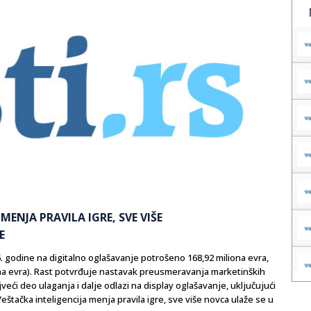
MENJA PRAVILA IGRE, SVE VIŠE
E
. godine na digitalno oglašavanje potrošeno 168,92 miliona evra,
iona evra). Rast potvrđuje nastavak preusmeravanja marketinških
veći deo ulaganja i dalje odlazi na display oglašavanje, uključujući
štačka inteligencija menja pravila igre, sve više novca ulaže se u