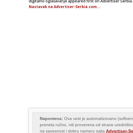
digitalno oglašavanje appeared first on Advertiser Serbia.
Nastavak na Advertiser-Serbia.com...
Napomena:
Ova vest je automatizovano (softvers
preneta ručno, niti proverena od strane uredništva
na savesnost i dobru nameru sajta
Advertiser-S