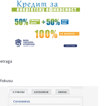
13:56:
Jezivi detalji tragedije u Borči: Krenuo po drva, a onda se
za...
13:54:
ANGOLA NAPUSTIO EVROLIGU I OTIŠAO U JAPAN: Bivši
košarkaš Par...
13:54:
Nova studija: Manji unos proteina mogao bi da doprinese
zdravijem...
13:53:
Tom Holand otkrio najgoru stranu kostima Spajdermena:
Posle 12 sa...
13:52:
Mediji: Blokaderi stavili veto i na Šoškića
retraga
13:47:
Đurovski: "Marakana" nas je nosila do preokreta, neka
bude opet ...
 fokusu
13:47:
Vrtić u Novoseliji biće ispunjen mališanima od septembra
U FOKUSU
KATEGORIJE
ARHIVA
13:47:
Eskobarova "Katedrala": Luksuzni zatvor koji je izgradio
sam sebi...
Coronavirus