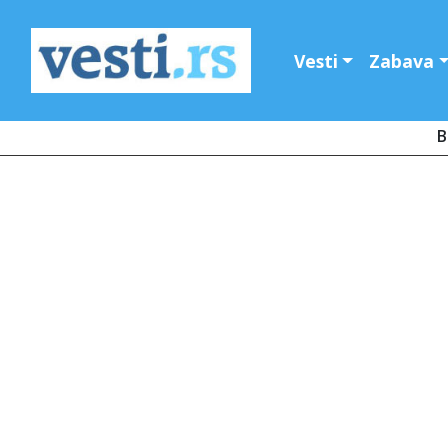
Vesti
Zabava
B