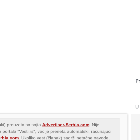
P
U
ki) preuzeta sa sajta
Advertiser-Serbia.com
. Nije
 portala "Vesti.rs", već je preneta automatski, računajući
erbia.com
. Ukoliko vest (članak) sadrži netačne navode,