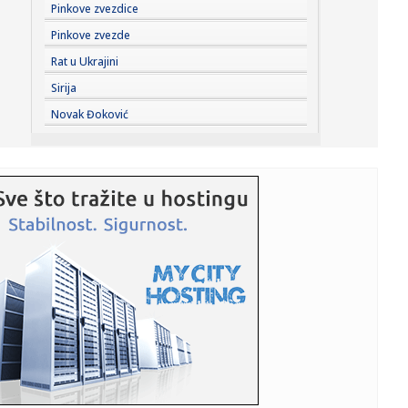
13:47:
Brutalno udarila rivalku pa poručila: Privilegija bijelaca
Pinkove zvezdice
(VIDE...
Pinkove zvezde
13:46:
"Ostavljeni sin Asmina Durdžića" u stvari je poznati
Rat u Ukrajini
tiktoker? ...
Sirija
13:45:
Zenit stiže u Beograd i testira Partizan
Novak Đoković
13:43:
Nizak nivo Dunava otkrio most rimskog cara Konstantina I
u Bugars...
13:39:
Vučić otkrio koliko ljudi je već na platformi "Ko si, bre, ti?...
13:34:
U Sloveniji od utorka jeftinije gorivo
13:34:
VELIKA PROMENA U SRPSKOM RUKOMETU: Savez dobio
novo ime i grb, ev...
13:33:
Žive legende NFL: Bris, Fidžerald, Kikli, Vinatrijer i Kreg u
K...
13:33:
Vučić: U slučaju da blokaderi pobede Srbiju bi čekao haos
i n...