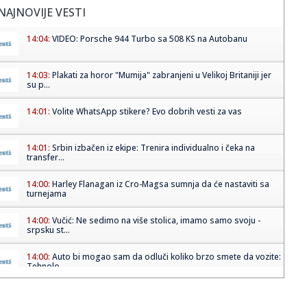
NAJNOVIJE VESTI
14:04:
VIDEO: Porsche 944 Turbo sa 508 KS na Autobanu
14:03:
Plakati za horor "Mumija" zabranjeni u Velikoj Britaniji jer
su p...
14:01:
Volite WhatsApp stikere? Evo dobrih vesti za vas
14:01:
Srbin izbačen iz ekipe: Trenira individualno i čeka na
transfer...
14:00:
Harley Flanagan iz Cro-Magsa sumnja da će nastaviti sa
turnejama
14:00:
Vučić: Ne sedimo na više stolica, imamo samo svoju -
srpsku st...
14:00:
Auto bi mogao sam da odluči koliko brzo smete da vozite:
Tehnolo...
14:00:
Ova porodična pekara u Sopotu je novo mesto na našoj
must visit...