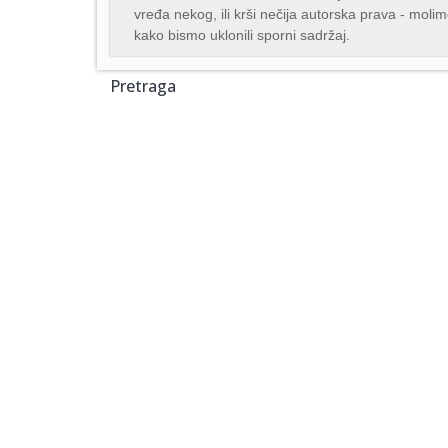
vređa nekog, ili krši nečija autorska prava - mol
kako bismo uklonili sporni sadržaj.
Pretraga