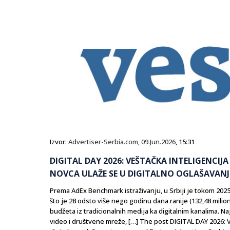
Izvor:
Advertiser-Serbia.com
,
09.Jun.2026
, 15:31
DIGITAL DAY 2026: VEŠTAČKA INTELIGENCIJA 
NOVCA ULAŽE SE U DIGITALNO OGLAŠAVANJ
Prema AdEx Benchmark istraživanju, u Srbiji je tokom 2025
što je 28 odsto više nego godinu dana ranije (132,48 mil
budžeta iz tradicionalnih medija ka digitalnim kanalima. Naj
video i društvene mreže, […] The post DIGITAL DAY 2026: Ve